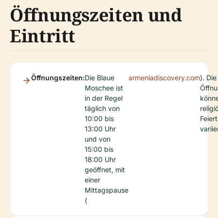
Öffnungszeiten und
Eintritt
Öffnungszeiten:
Die Blaue
armeniadiscovery.com
). Die
Moschee ist
Öffnu
in der Regel
könn
täglich von
relig
10:00 bis
Feier
13:00 Uhr
variie
und von
15:00 bis
18:00 Uhr
geöffnet, mit
einer
Mittagspause
(