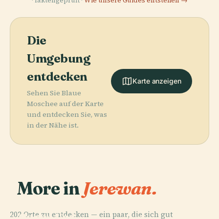
· faktengeprüft ·
Wie unsere Guides entstehen →
Die
Umgebung
entdecken
Karte anzeigen
Sehen Sie Blaue
Moschee auf der Karte
und entdecken Sie, was
in der Nähe ist.
More in
Jerewan.
PLACE
Akademisches
202 Orte zu entdecken — ein paar, die sich gut
Opern- Und
PLACE
PLACE