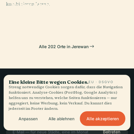
kombinieren lassen.
Ballett-Theater
Nationalgalerie
Sorawar-
„A.
Von Armenien
Kirche
PLACE
Spendiarjan“
Johanneskirche
Alle 202 Orte in Jerewan
Eine kleine Bitte wegen Cookies.
EU · DSGVO
Langsames Reisen,
Streng notwendige Cookies sorgen dafür, dass die Navigation
funktioniert. Analyse-Cookies (PostHog, Google Analytics)
gut erzählt.
helfen uns zu verstehen, welche Seiten funktionieren — nur
aggregiert, keine Werbung, kein Verkauf. Du kannst dies
jederzeit im Footer ändern.
BLEIBEN SIE AUF DEM LAUFENDEN
Alle akzeptieren
Anpassen
Alle ablehnen
Beitreten