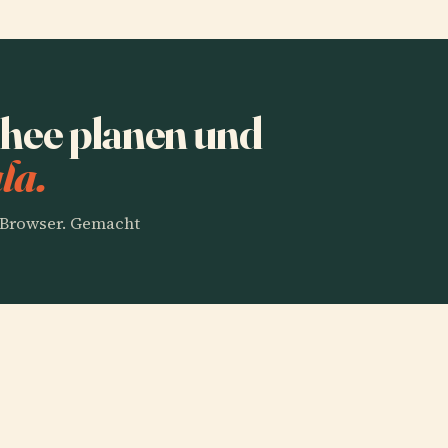
hee planen und
la.
m Browser. Gemacht