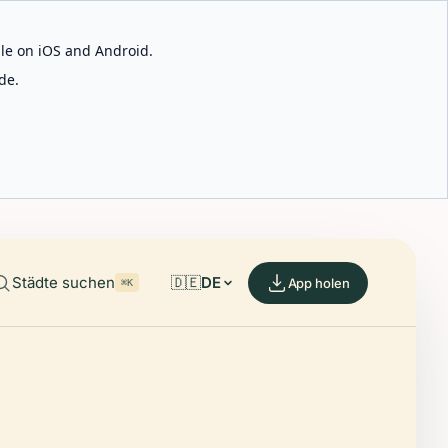
able on iOS and Android.
de.
Städte suchen
🇩🇪
DE
App holen
⌘K