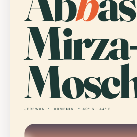
Ab
b
as
Mirza
Mosch
JEREWAN
ARMENIA
40° N · 44° E