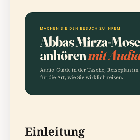
MACHEN SIE DEN BESUCH ZU IHREM
Abbas Mirza-Mosc
anhören
mit Audia
Audio-Guide in der Tasche, Reiseplan i
für die Art, wie Sie wirklich reisen.
Einleitung