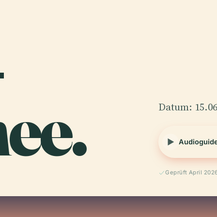
-
ee.
Datum: 15.06
Audioguid
Geprüft April 202