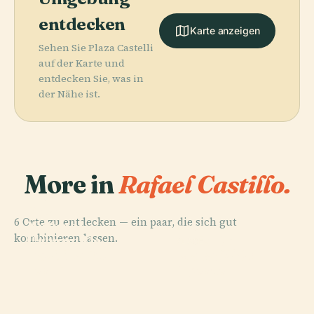
entdecken
Karte anzeigen
Sehen Sie Plaza Castelli
auf der Karte und
entdecken Sie, was in
der Nähe ist.
More in
Rafael Castillo.
PLACE
Reserva
6 Orte zu entdecken — ein paar, die sich gut
Natural
PLACE
kombinieren lassen.
Urbana De
Feria De
PLACE
PLACE
Basilika St.
Plaza 25 De
Morón
Mataderos
Josef
Agosto