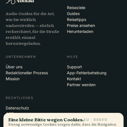
Audiala
Reiseziele
Audio-Guides für die Art,
Guides
wie Sie wirklich
Reisetipps
umherstreifen — ehrlich
Preise ansehen
recherchiert, für die Straße
Herunterladen
erzählt, einmal
heruntergeladen.
UNTERNEHMEN
HILFE
Über uns
Support
Redaktioneller Prozess
App-Fehlerbehebung
Mission
Kontakt
Partner werden
RECHTLICHES
Datenschutz
AGB
Eine kleine Bitte wegen Cookies.
Cookie-Einstellungen
EU · DSGVO
Streng notwendige Cookies sorgen dafür, dass die Navigation
Konto löschen