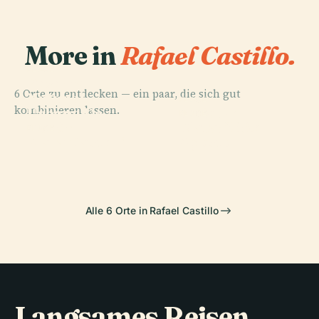
More in
Rafael Castillo.
PLACE
Reserva
6 Orte zu entdecken — ein paar, die sich gut
Natural
PLACE
kombinieren lassen.
Urbana De
Feria De
PLACE
Plaza 25 De
Morón
Mataderos
PLACE
Plaza Castelli
Agosto
Alle 6 Orte in Rafael Castillo
Langsames Reisen,