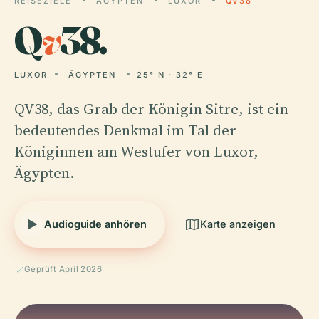
REISEZIELE
ÄGYPTEN
LUXOR
QV38
Q
v
38.
LUXOR
ÄGYPTEN
25° N · 32° E
QV38, das Grab der Königin Sitre, ist ein
bedeutendes Denkmal im Tal der
Königinnen am Westufer von Luxor,
Ägypten.
Audioguide anhören
Karte anzeigen
Geprüft April 2026