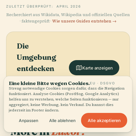
ZULETZT ÜBERPRÜFT:
APRIL 2026
Recherchiert aus Wikidata, Wikipedia und offiziellen Quellen
· faktengeprüft ·
Wie unsere Guides entstehen →
Die
Umgebung
entdecken
Karte anzeigen
Sehen Sie Qv38 auf der
Eine kleine Bitte wegen Cookies.
EU · DSGVO
Karte und entdecken
Streng notwendige Cookies sorgen dafür, dass die Navigation
Sie, was in der Nähe ist.
funktioniert. Analyse-Cookies (PostHog, Google Analytics)
helfen uns zu verstehen, welche Seiten funktionieren — nur
aggregiert, keine Werbung, kein Verkauf. Du kannst dies
jederzeit im Footer ändern.
Alle akzeptieren
Anpassen
Alle ablehnen
More in
Luxor.