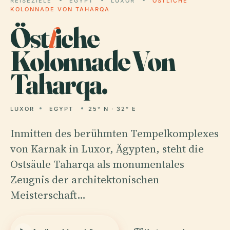
REISEZIELE
EGYPT
LUXOR
ÖSTLICHE
KOLONNADE VON TAHARQA
Öst
l
iche
Kolonnade Von
Taharqa.
LUXOR
EGYPT
25° N · 32° E
Inmitten des berühmten Tempelkomplexes
von Karnak in Luxor, Ägypten, steht die
Ostsäule Taharqa als monumentales
Zeugnis der architektonischen
Meisterschaft…