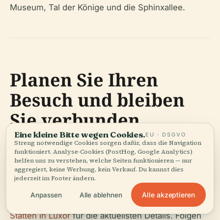
Museum, Tal der Könige und die Sphinxallee.
Planen Sie Ihren
Besuch und bleiben
Sie verbunden
Eine kleine Bitte wegen Cookies.
EU · DSGVO
Streng notwendige Cookies sorgen dafür, dass die Navigation
Verbessern Sie Ihre Karnak-Erfahrung mit der
funktioniert. Analyse-Cookies (PostHog, Google Analytics)
Audiala App
für geführte Audiotouren und Echtzeit-
helfen uns zu verstehen, welche Seiten funktionieren — nur
aggregiert, keine Werbung, kein Verkauf. Du kannst dies
Besucherinformationen. Überprüfen Sie offizielle
jederzeit im Footer ändern.
Ressourcen wie
Offizielle Besucherinformationen
Alle akzeptieren
Anpassen
Alle ablehnen
des Karnak-Tempels
und
Leitfaden für historische
Stätten in Luxor
für die aktuellsten Details. Folgen