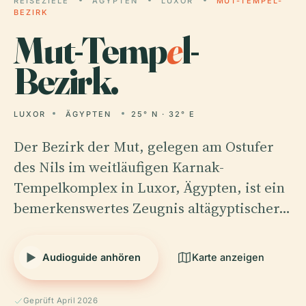
REISEZIELE
ÄGYPTEN
LUXOR
MUT-TEMPEL-
BEZIRK
Mut-Temp
e
l-
Bezirk.
LUXOR
ÄGYPTEN
25° N · 32° E
Der Bezirk der Mut, gelegen am Ostufer
des Nils im weitläufigen Karnak-
Tempelkomplex in Luxor, Ägypten, ist ein
bemerkenswertes Zeugnis altägyptischer…
Audioguide anhören
Karte anzeigen
Geprüft April 2026