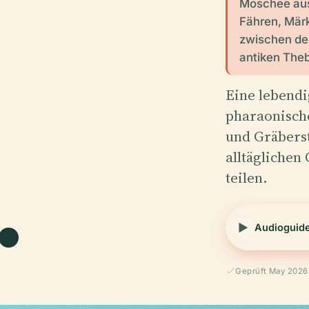
Moschee aus
Fähren, Märk
zwischen de
antiken The
Eine lebend
pharaonisch
und Gräbers
.
alltägliche
teilen.
Audioguid
Geprüft May 2026