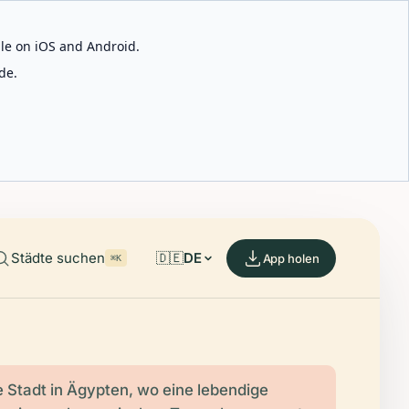
able on iOS and Android.
de.
Städte suchen
🇩🇪
DE
App holen
⌘K
ne Stadt in Ägypten, wo eine lebendige