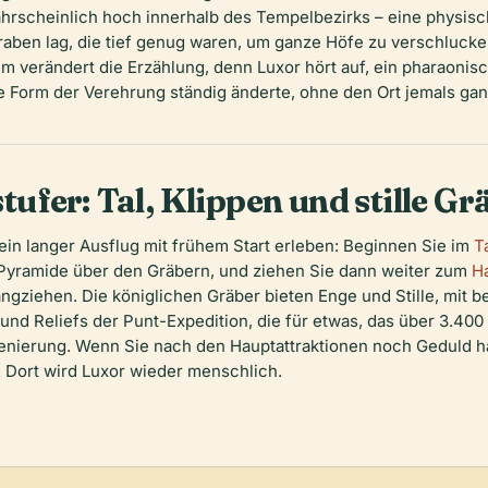
scheinlich hoch innerhalb des Tempelbezirks – eine physisch
aben lag, die tief genug waren, um ganze Höfe zu verschlucke
m verändert die Erzählung, denn Luxor hört auf, ein pharaoni
e Form der Verehrung ständig änderte, ohne den Ort jemals gan
fer: Tal, Klippen und stille Gr
ein langer Ausflug mit frühem Start erleben: Beginnen Sie im
T
n Pyramide über den Gräbern, und ziehen Sie dann weiter zum
H
angziehen. Die königlichen Gräber bieten Enge und Stille, mit
und Reliefs der Punt-Expedition, die für etwas, das über 3.400 J
szenierung. Wenn Sie nach den Hauptattraktionen noch Geduld 
. Dort wird Luxor wieder menschlich.