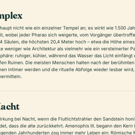
mplex
haupt nicht wie ein einzelner Tempel an; es wirkt wie 1.500 Jah
it, wobei jeder Pharao sich weigerte, vom Vorgänger übertroffe
4 Säulen, die höchsten 20,4 Meter hoch – etwa die Höhe eine
te weniger wie Architektur als vielmehr wie ein versteinerter 
sphäre: ruhiger, kühler, während das Wasser das Licht einfängt
ufen Ruinen. Die meisten Menschen halten nach der berühmten H
 intimer werden und die rituelle Abfolge wieder lesbar wird, u
ermitteln.
Nacht
irkung bei Nacht, wenn die Flutlichtstrahler den Sandstein ho
t, dass die alte zurückkehrt. Amenophis III. begann den Kern i
folgenden Jahrhunderten zog immer mehr Leben ein: Römische 