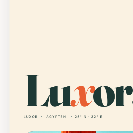
Lu
x
or
LUXOR
ÄGYPTEN
25° N · 32° E