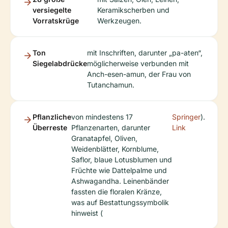
versiegelte
Keramikscherben und
Vorratskrüge
Werkzeugen.
Ton
mit Inschriften, darunter „pa-aten“,
Siegelabdrücke
möglicherweise verbunden mit
Anch-esen-amun, der Frau von
Tutanchamun.
Pflanzliche
von mindestens 17
Springer
).
Überreste
Pflanzenarten, darunter
Link
Granatapfel, Oliven,
Weidenblätter, Kornblume,
Saflor, blaue Lotusblumen und
Früchte wie Dattelpalme und
Ashwagandha. Leinenbänder
fassten die floralen Kränze,
was auf Bestattungssymbolik
hinweist (