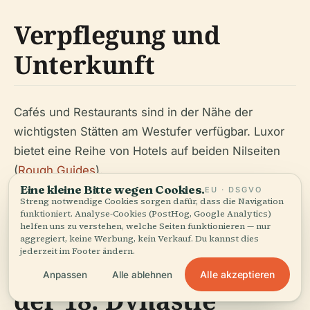
Verpflegung und
Unterkunft
Cafés und Restaurants sind in der Nähe der
wichtigsten Stätten am Westufer verfügbar. Luxor
bietet eine Reihe von Hotels auf beiden Nilseiten
(
Rough Guides
).
Eine kleine Bitte wegen Cookies.
EU · DSGVO
Streng notwendige Cookies sorgen dafür, dass die Navigation
funktioniert. Analyse-Cookies (PostHog, Google Analytics)
helfen uns zu verstehen, welche Seiten funktionieren — nur
aggregiert, keine Werbung, kein Verkauf. Du kannst dies
jederzeit im Footer ändern.
Die Kulturlandschaft
Alle akzeptieren
Anpassen
Alle ablehnen
der 18. Dynastie