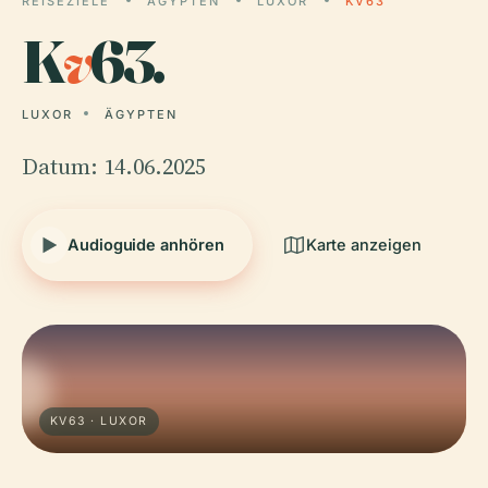
REISEZIELE
ÄGYPTEN
LUXOR
KV63
K
v
63.
LUXOR
ÄGYPTEN
Datum: 14.06.2025
Audioguide anhören
Karte anzeigen
KV63 · LUXOR