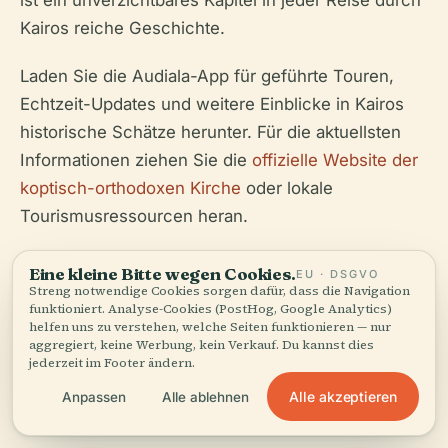
ist ein unverzichtbares Kapitel in jeder Reise durch
Kairos reiche Geschichte.
Laden Sie die Audiala-App für geführte Touren,
Echtzeit-Updates und weitere Einblicke in Kairos
historische Schätze herunter. Für die aktuellsten
Informationen ziehen Sie die
offizielle Website der
koptisch-orthodoxen Kirche
oder lokale
Tourismusressourcen heran.
Eine kleine Bitte wegen Cookies.
EU · DSGVO
Streng notwendige Cookies sorgen dafür, dass die Navigation
funktioniert. Analyse-Cookies (PostHog, Google Analytics)
helfen uns zu verstehen, welche Seiten funktionieren — nur
Hören Sie die ganze Geschichte in der App
aggregiert, keine Werbung, kein Verkauf. Du kannst dies
jederzeit im Footer ändern.
Alle akzeptieren
Anpassen
Alle ablehnen