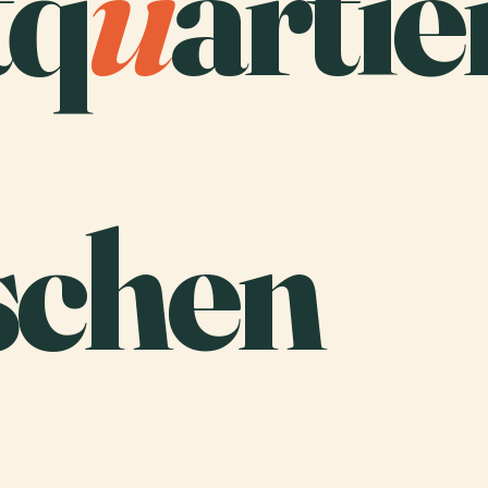
tq
u
artie
schen