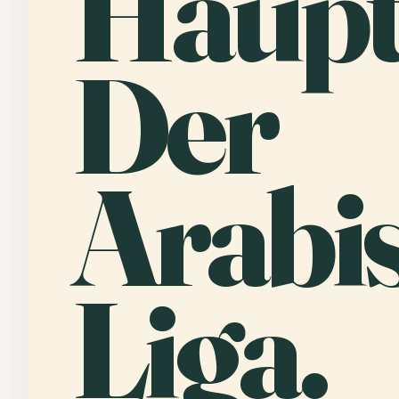
Haup
Der
Arabi
Liga.