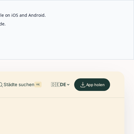
able on iOS and Android.
de.
Städte suchen
🇩🇪
DE
App holen
⌘K