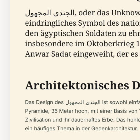
الجندي المجهول, oder das Unknown Soldier Memorial, befindet sich in Al Salam, Ägypten, und ist ein
eindringliches Symbol des nati
den ägyptischen Soldaten zu ehr
insbesondere im Oktoberkrieg 1
Anwar Sadat eingeweiht, der es 
Architektonisches 
Das Design des الجندي المجهول ist sowohl einfach als auch tiefgründig und reflektiert die Ernsthaftigkeit seiner Bestimmung. Die Struktur ist eine hohle
Pyramide, 36 Meter hoch, mit einer Basis von 1
Zivilisation und ihr dauerhaftes Erbe. Das ho
ein häufiges Thema in der Gedenkarchitektur.