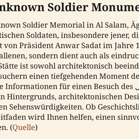
 Unknown Soldier Monum
ischen Soldaten, insbesondere jener, d
t von Präsident Anwar Sadat im Jahre 
fallenen, sondern dient auch als eindru
Stätte ist sowohl architektonisch beein
suchern einen tiefgehenden Moment der
ionen für einen Besuch des الجندي المجهول liefern,
hen Hintergrunds, architektonischen Des
en Sehenswürdigkeiten. Ob Geschichtsl
eitfaden wird Ihnen helfen, einen sinn
n. (
Quelle
)