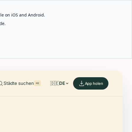
able on iOS and Android.
de.
Städte suchen
🇩🇪
DE
App holen
⌘K