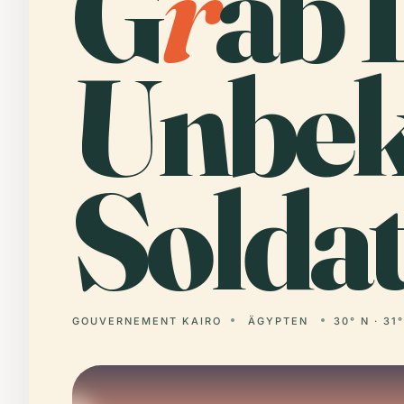
G
r
ab 
Unbek
Soldat
GOUVERNEMENT KAIRO
ÄGYPTEN
30° N · 31