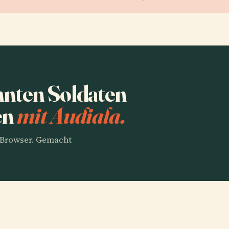
nten Soldaten
en
mit Audiala.
m Browser. Gemacht