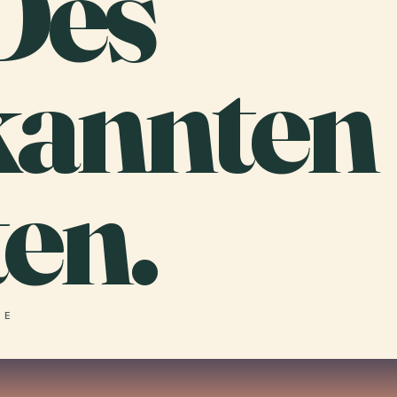
Des
annten
en.
° E