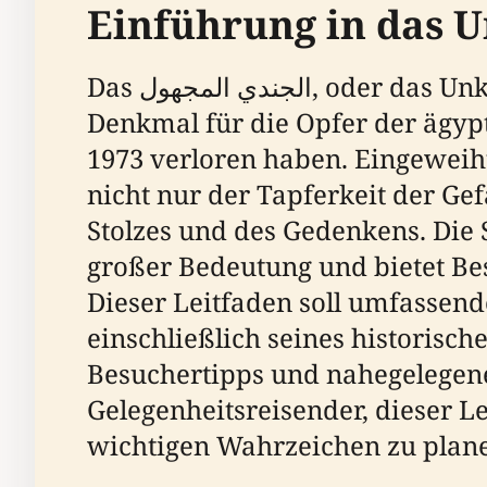
Einführung in das
Das الجندي المجهول, oder das Unknown Soldier Memorial in Al Salam, Ägypten, steht als ein kraftvolles
Denkmal für die Opfer der ägypt
1973 verloren haben. Eingeweih
nicht nur der Tapferkeit der Ge
Stolzes und des Gedenkens. Die 
großer Bedeutung und bietet Be
Dieser Leitfaden soll umfassende Informat
einschließlich seines historisc
Besuchertipps und nahegelegen
Gelegenheitsreisender, dieser L
wichtigen Wahrzeichen zu plane