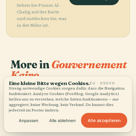
Sehen Sie Fumm Al-
Chalig auf der Karte
und entdecken Sie, was
in der Nähe ist.
More in
Gouvernement
Kairo.
Eine kleine Bitte wegen Cookies.
EU · DSGVO
PLACE
Streng notwendige Cookies sorgen dafür, dass die Navigation
59 Orte zu entdecken — ein paar, die sich gut
Sayyidna-Al-
funktioniert. Analyse-Cookies (PostHog, Google Analytics)
kombinieren lassen.
Husain-
helfen uns zu verstehen, welche Seiten funktionieren — nur
PLACE
PLACE
PLACE
Manial-Palast
Khedivial-
Kairo
Moschee
aggregiert, keine Werbung, kein Verkauf. Du kannst dies
jederzeit im Footer ändern.
Und Museum
Opernhaus
Alle akzeptieren
Anpassen
Alle ablehnen