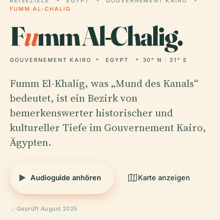
REISEZIELE
EGYPT
GOUVERNEMENT KAIRO
FUMM AL-CHALIG
F
u
mm Al-Chalig.
GOUVERNEMENT KAIRO
EGYPT
30° N · 31° E
Fumm El-Khalig, was „Mund des Kanals“
bedeutet, ist ein Bezirk von
bemerkenswerter historischer und
kultureller Tiefe im Gouvernement Kairo,
Ägypten.
Audioguide anhören
Karte anzeigen
Geprüft August 2025