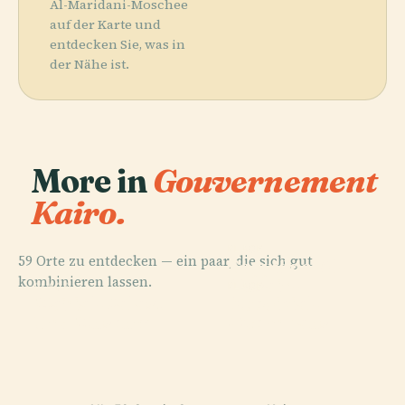
Al-Maridani-Moschee
auf der Karte und
entdecken Sie, was in
der Nähe ist.
More in
Gouvernement
Kairo.
PLACE
59 Orte zu entdecken — ein paar, die sich gut
Sayyidna-Al-
kombinieren lassen.
Husain-
PLACE
PLACE
PLACE
Manial-Palast
Khedivial-
Kairo
Moschee
Und Museum
Opernhaus