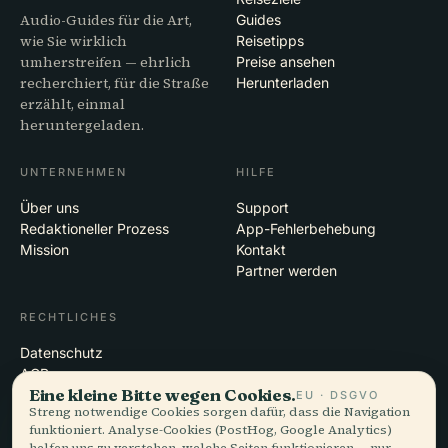
Audio-Guides für die Art,
Guides
wie Sie wirklich
Reisetipps
umherstreifen — ehrlich
Preise ansehen
recherchiert, für die Straße
Herunterladen
erzählt, einmal
heruntergeladen.
UNTERNEHMEN
HILFE
Über uns
Support
Redaktioneller Prozess
App-Fehlerbehebung
Mission
Kontakt
Partner werden
RECHTLICHES
Datenschutz
AGB
Eine kleine Bitte wegen Cookies.
Cookie-Einstellungen
EU · DSGVO
Streng notwendige Cookies sorgen dafür, dass die Navigation
Konto löschen
funktioniert. Analyse-Cookies (PostHog, Google Analytics)
helfen uns zu verstehen, welche Seiten funktionieren — nur