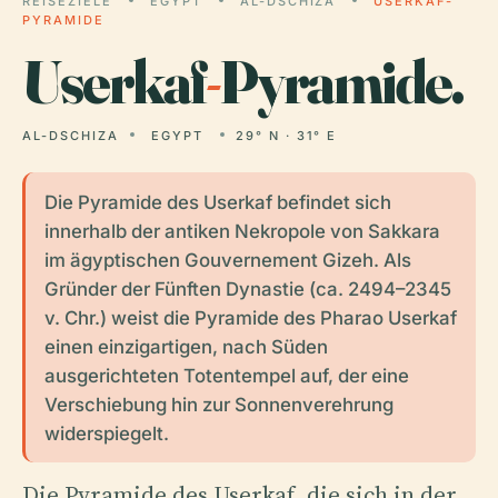
REISEZIELE
EGYPT
AL-DSCHIZA
USERKAF-
PYRAMIDE
Userkaf
-
Pyramide.
AL-DSCHIZA
EGYPT
29° N · 31° E
Die Pyramide des Userkaf befindet sich
innerhalb der antiken Nekropole von Sakkara
im ägyptischen Gouvernement Gizeh. Als
Gründer der Fünften Dynastie (ca. 2494–2345
v. Chr.) weist die Pyramide des Pharao Userkaf
einen einzigartigen, nach Süden
ausgerichteten Totentempel auf, der eine
Verschiebung hin zur Sonnenverehrung
widerspiegelt.
Die Pyramide des Userkaf, die sich in der