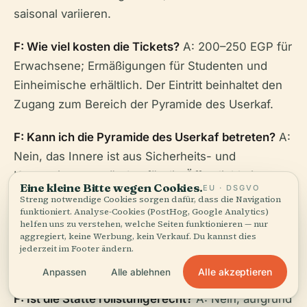
saisonal variieren.
F: Wie viel kosten die Tickets?
A: 200–250 EGP für
Erwachsene; Ermäßigungen für Studenten und
Einheimische erhältlich. Der Eintritt beinhaltet den
Zugang zum Bereich der Pyramide des Userkaf.
F: Kann ich die Pyramide des Userkaf betreten?
A:
Nein, das Innere ist aus Sicherheits- und
Konservierungsgründen für die Öffentlichkeit
Eine kleine Bitte wegen Cookies.
EU · DSGVO
geschlossen.
Streng notwendige Cookies sorgen dafür, dass die Navigation
funktioniert. Analyse-Cookies (PostHog, Google Analytics)
helfen uns zu verstehen, welche Seiten funktionieren — nur
F: Sind Führungen verfügbar?
A: Ja, Führer
aggregiert, keine Werbung, kein Verkauf. Du kannst dies
können am Eingang arrangiert oder im Voraus
jederzeit im Footer ändern.
gebucht werden.
Alle akzeptieren
Anpassen
Alle ablehnen
F: Ist die Stätte rollstuhlgerecht?
A: Nein, aufgrund