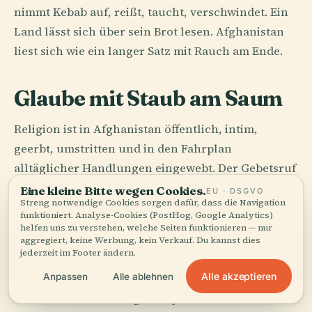
nimmt Kebab auf, reißt, taucht, verschwindet. Ein
Land lässt sich über sein Brot lesen. Afghanistan
liest sich wie ein langer Satz mit Rauch am Ende.
Glaube mit Staub am Saum
Religion ist in Afghanistan öffentlich, intim,
geerbt, umstritten und in den Fahrplan
alltäglicher Handlungen eingewebt. Der Gebetsruf
markiert nicht bloß die Stunde; er verändert ihre
Eine kleine Bitte wegen Cookies.
EU · DSGVO
Streng notwendige Cookies sorgen dafür, dass die Navigation
Textur. Gespräche halten inne. Straßen passen sich
funktioniert. Analyse-Cookies (PostHog, Google Analytics)
an. Selbst das Schweigen scheint gerader zu
helfen uns zu verstehen, welche Seiten funktionieren — nur
aggregiert, keine Werbung, kein Verkauf. Du kannst dies
stehen.
jederzeit im Footer ändern.
Alle akzeptieren
Anpassen
Alle ablehnen
Und doch ist das religiöse Gedächtnis des Landes
älter und vielschichtiger als jede einzelne