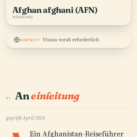
Afghan afghani (AFN)
WÄHRUNG
Visum vorab erforderlich
EINTRITT
An
einleitung
01
geprüft
April 2026
Ein Afghanistan-Reiseführer