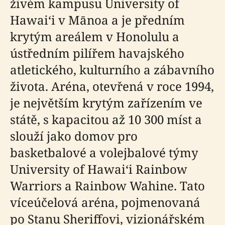
živém kampusu University of
Hawaiʻi v Mānoa a je předním
krytým areálem v Honolulu a
ústředním pilířem havajského
atletického, kulturního a zábavního
života. Aréna, otevřená v roce 1994,
je největším krytým zařízením ve
státě, s kapacitou až 10 300 míst a
slouží jako domov pro
basketbalové a volejbalové týmy
University of Hawaiʻi Rainbow
Warriors a Rainbow Wahine. Tato
víceúčelová aréna, pojmenovaná
po Stanu Sheriffovi, vizionářském