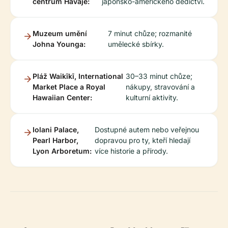
centrum Havaje:
japonsko-amerického dědictví.
Muzeum umění
7 minut chůze; rozmanité
Johna Younga:
umělecké sbírky.
Pláž Waikīkī, International
30–33 minut chůze;
Market Place a Royal
nákupy, stravování a
Hawaiian Center:
kulturní aktivity.
Iolani Palace,
Dostupné autem nebo veřejnou
Pearl Harbor,
dopravou pro ty, kteří hledají
Lyon Arboretum:
více historie a přírody.