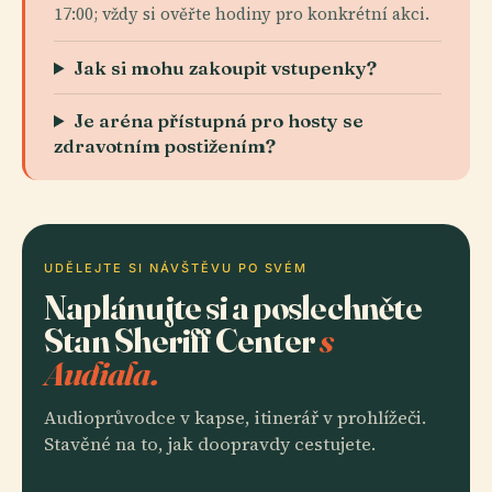
17:00; vždy si ověřte hodiny pro konkrétní akci.
Jak si mohu zakoupit vstupenky?
Je aréna přístupná pro hosty se
zdravotním postižením?
UDĚLEJTE SI NÁVŠTĚVU PO SVÉM
Naplánujte si a poslechněte
Stan Sheriff Center
s
Audiala.
Audioprůvodce v kapse, itinerář v prohlížeči.
Stavěné na to, jak doopravdy cestujete.