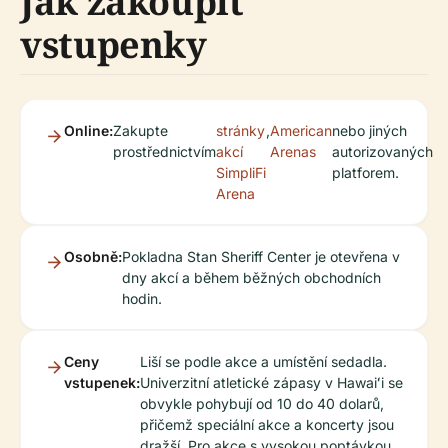
Jak zakoupit
vstupenky
Online:
Zakupte
stránky
,
American
nebo jiných
prostřednictvím
akcí
Arenas
autorizovaných
SimpliFi
platforem.
Arena
Osobně:
Pokladna Stan Sheriff Center je otevřena v
dny akcí a během běžných obchodních
hodin.
Ceny
Liší se podle akce a umístění sedadla.
vstupenek:
Univerzitní atletické zápasy v Hawaiʻi se
obvykle pohybují od 10 do 40 dolarů,
přičemž speciální akce a koncerty jsou
dražší. Pro akce s vysokou poptávkou