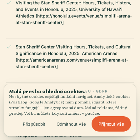
Visiting the Stan Sheriff Center: Hours, Tickets, History,
and Events in Honolulu, 2025, University of Hawaiʻi
Athletics [https://honolulu.events/venue/simplifi-arena-
at-stan-sheriff-center/]
Stan Sheriff Center Visiting Hours, Tickets, and Cultural
Significance in Honolulu, 2025, American Arenas
[https://americanarenas.com/venue/simplifi-arena-at-
stan-sheriff-center/]
Malá prosba ohledně cookies.
Stan Sheriff Center Visiting Hours, Tickets, and Venue
EU · GDPR
Nezbytné cookies zajišťují funkční navigaci. Analytické cookies
Guide: Your Complete Honolulu Experience, 2025,
(PostHog, Google Analytics) nám pomáhají zjistit, které
Official Stan Sheriff Center Website
stránky fungují — jen agregovaná data, žádná reklama, žádný
[https://www.stansheriffcenter.com]
prodej. Volbu můžete kdykoli změnit v patičce.
Přijmout vše
Přizpůsobit
Odmítnout vše
Wikipedia — Stan Sheriff Center