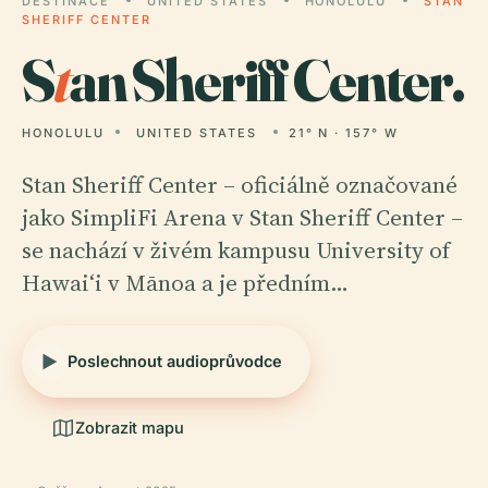
DESTINACE
UNITED STATES
HONOLULU
STAN
SHERIFF CENTER
S
t
an Sheriff Center.
HONOLULU
UNITED STATES
21° N · 157° W
Stan Sheriff Center – oficiálně označované
jako SimpliFi Arena v Stan Sheriff Center –
se nachází v živém kampusu University of
Hawaiʻi v Mānoa a je předním…
Poslechnout audioprůvodce
Zobrazit mapu