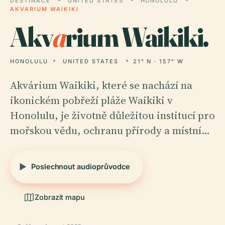
DESTINACE
UNITED STATES
HONOLULU
AKVARIUM WAIKIKI
Akv
a
rium Waikiki.
HONOLULU
UNITED STATES
21° N · 157° W
Akvárium Waikiki, které se nachází na
ikonickém pobřeží pláže Waikiki v
Honolulu, je životně důležitou institucí pro
mořskou vědu, ochranu přírody a místní…
Poslechnout audioprůvodce
Zobrazit mapu