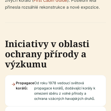
živých korálů (
First Cabin Guide
). Poslední léta
přinesla rozsáhlé rekonstrukce a nové expozice.
Iniciativy v oblasti
ochrany přírody a
výzkumu
Propagace
Od roku 1978 vedoucí světová
korálů:
propagace korálů, dodávající korály k
omezení sběru z volné přírody a
ochrana vzácných havajských druhů.