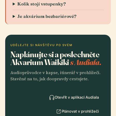
Kolik stojí vstupenky?
Je akvárium bezbariérové?
UDĚLEJTE SI NÁVŠTĚVU PO SVÉM
Naplánujte si a poslechněte
Akvarium Waikiki
s Audiala.
Audioprůvodce v kapse, itinerář v prohlížeči.
Stavěné na to, jak doopravdy cestujete.
Otevřít v aplikaci Audiala
Plánovat v prohlížeči