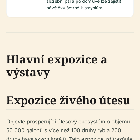
služební psi a po domluvě lze zajistit
návštěvy šetrné k smyslům.
Hlavní expozice a
výstavy
Expozice živého útesu
Objevte prosperující útesový ekosystém o objemu
60 000 galonů s více než 100 druhy ryb a 200
druhy havajských korálů. Tato expozice zdůrazňuje