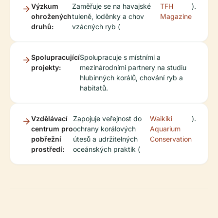
Výzkum
Zaměřuje se na havajské
TFH
).
ohrožených
tuleně, loděnky a chov
Magazine
druhů:
vzácných ryb (
Spolupracující
Spolupracuje s místními a
projekty:
mezinárodními partnery na studiu
hlubinných korálů, chování ryb a
habitatů.
Vzdělávací
Zapojuje veřejnost do
Waikiki
).
centrum pro
ochrany korálových
Aquarium
pobřežní
útesů a udržitelných
Conservation
prostředí:
oceánských praktik (