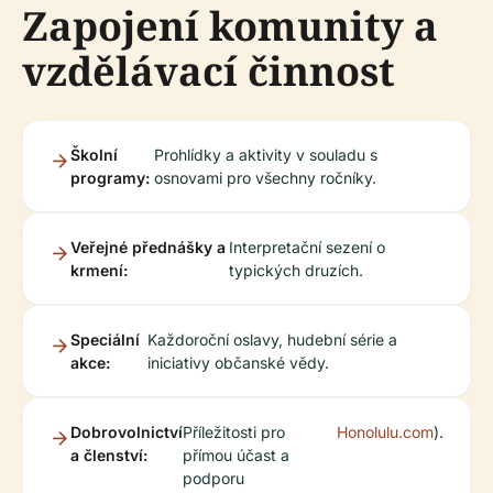
Zapojení komunity a
vzdělávací činnost
Školní
Prohlídky a aktivity v souladu s
programy:
osnovami pro všechny ročníky.
Veřejné přednášky a
Interpretační sezení o
krmení:
typických druzích.
Speciální
Každoroční oslavy, hudební série a
akce:
iniciativy občanské vědy.
Dobrovolnictví
Příležitosti pro
Honolulu.com
).
a členství:
přímou účast a
podporu