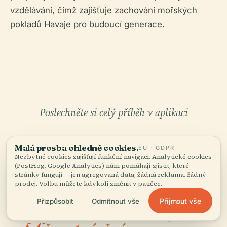
vzdělávání, čímž zajišťuje zachování mořských
pokladů Havaje pro budoucí generace.
Poslechněte si celý příběh v aplikaci
Malá prosba ohledně cookies.
EU · GDPR
Nezbytné cookies zajišťují funkční navigaci. Analytické cookies
(PostHog, Google Analytics) nám pomáhají zjistit, které
stránky fungují — jen agregovaná data, žádná reklama, žádný
prodej. Volbu můžete kdykoli změnit v patičce.
VÁŠ OSOBNÍ KURÁTOR
Přijmout vše
Přizpůsobit
Odmítnout vše
Celé Akvarium Waikiki,