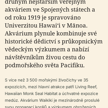
druhým nejstarším veřejným
akváriem ve Spojených státech a
od roku 1919 je spravováno
Univerzitou Hawai‘i v Mānoa.
Akvárium plynule kombinuje své
historické dědictví s průkopnickým
vědeckým výzkumem a nabízí
návštěvníkům živou cestu do
podmořského světa Pacifiku.
S více než 3 500 mořskými živočichy ve 35
expozicích, mezi hlavní atrakce patří Living Reef,
Hawaiian Monk Seal Habitat a úchvatné expozice
medúz. Akvárium Waikiki je mezinárodně proslulé
svou propagací korálů a výzkumem ohrožených