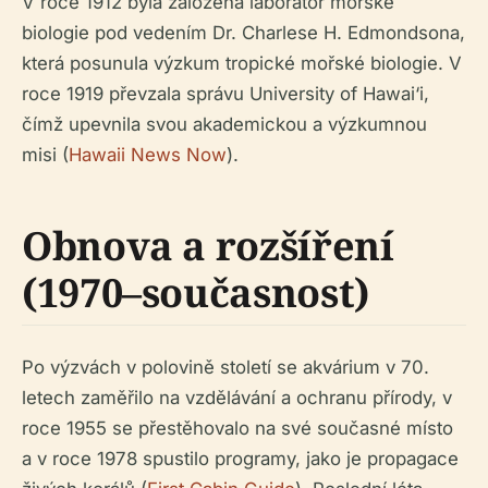
V roce 1912 byla založena laboratoř mořské
biologie pod vedením Dr. Charlese H. Edmondsona,
která posunula výzkum tropické mořské biologie. V
roce 1919 převzala správu University of Hawai‘i,
čímž upevnila svou akademickou a výzkumnou
misi (
Hawaii News Now
).
Obnova a rozšíření
(1970–současnost)
Po výzvách v polovině století se akvárium v 70.
letech zaměřilo na vzdělávání a ochranu přírody, v
roce 1955 se přestěhovalo na své současné místo
a v roce 1978 spustilo programy, jako je propagace