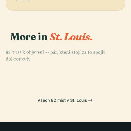
More in
St. Louis.
PLACE
82 míst k objevení — pár, která stojí za to spojit
Missourijská
dohromady.
Botanická
PLACE
PLACE
Národní Park
Zahrada
Zoo Saint Louis
PLACE
Cahokia
Gateway Arch
Všech 82 míst v St. Louis