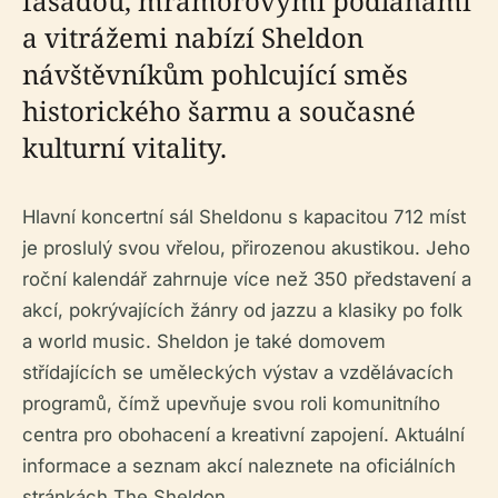
fasádou, mramorovými podlahami
a vitrážemi nabízí Sheldon
návštěvníkům pohlcující směs
historického šarmu a současné
kulturní vitality.
Hlavní koncertní sál Sheldonu s kapacitou 712 míst
je proslulý svou vřelou, přirozenou akustikou. Jeho
roční kalendář zahrnuje více než 350 představení a
akcí, pokrývajících žánry od jazzu a klasiky po folk
a world music. Sheldon je také domovem
střídajících se uměleckých výstav a vzdělávacích
programů, čímž upevňuje svou roli komunitního
centra pro obohacení a kreativní zapojení. Aktuální
informace a seznam akcí naleznete na oficiálních
stránkách The Sheldon.