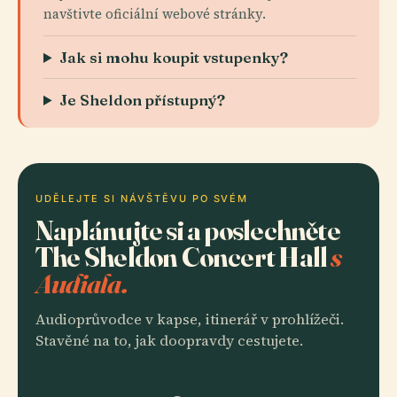
navštivte oficiální webové stránky.
Jak si mohu koupit vstupenky?
Je Sheldon přístupný?
UDĚLEJTE SI NÁVŠTĚVU PO SVÉM
Naplánujte si a poslechněte
The Sheldon Concert Hall
s
Audiala.
Audioprůvodce v kapse, itinerář v prohlížeči.
Stavěné na to, jak doopravdy cestujete.