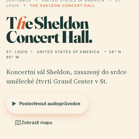
DESTINACE
UNITED STATES OF AMERICA
ST.
LOUIS
THE SHELDON CONCERT HALL
T
h
e Sheldon
Concert Hall.
ST. LOUIS
UNITED STATES OF AMERICA
38° N ·
90° W
Koncertní sál Sheldon, zasazený do srdce
umělecké čtvrti Grand Center v St.
Poslechnout audioprůvodce
Zobrazit mapu