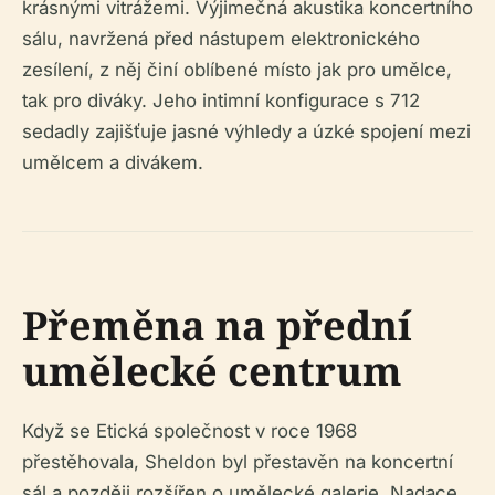
krásnými vitrážemi. Výjimečná akustika koncertního
sálu, navržená před nástupem elektronického
zesílení, z něj činí oblíbené místo jak pro umělce,
tak pro diváky. Jeho intimní konfigurace s 712
sedadly zajišťuje jasné výhledy a úzké spojení mezi
umělcem a divákem.
Přeměna na přední
umělecké centrum
Když se Etická společnost v roce 1968
přestěhovala, Sheldon byl přestavěn na koncertní
sál a později rozšířen o umělecké galerie. Nadace