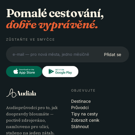
Pomalé cestování,
dobře vyprávěné.
ZŮSTAŇTE VE SMYČCE
Přidat se
OBJEVUJTE
Audiala
Destinace
Audioprůvodci pro to, jak
Průvodci
doopravdy bloumáte —
Tipy na cesty
poctivě zdrojováno,
Zobrazit ceník
namluveno pro ulici,
Stáhnout
staženo na jeden zátah.