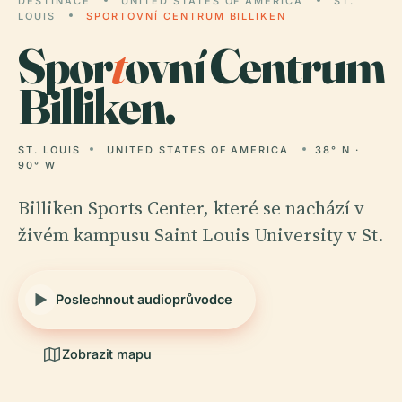
DESTINACE
UNITED STATES OF AMERICA
ST.
LOUIS
SPORTOVNÍ CENTRUM BILLIKEN
Spor
t
ovní Centrum
Billiken.
ST. LOUIS
UNITED STATES OF AMERICA
38° N ·
90° W
Billiken Sports Center, které se nachází v
živém kampusu Saint Louis University v St.
Poslechnout audioprůvodce
Zobrazit mapu