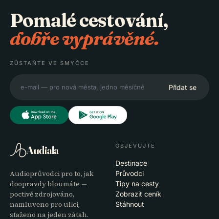
Pomalé cestování,
dobře vyprávěné.
ZŮSTAŇTE VE SMYČCE
Přidat se
OBJEVUJTE
Audiala
Destinace
Audioprůvodci pro to, jak
Průvodci
doopravdy bloumáte —
Tipy na cesty
poctivě zdrojováno,
Zobrazit ceník
namluveno pro ulici,
Stáhnout
staženo na jeden zátah.