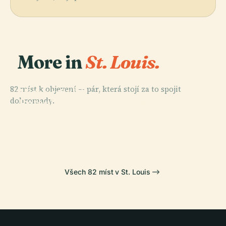
More in
St. Louis.
PLACE
82 míst k objevení — pár, která stojí za to spojit
Missourijská
dohromady.
Botanická
PLACE
PLACE
Národní Park
Zahrada
Zoo Saint Louis
PLACE
Cahokia
Gateway Arch
Všech 82 míst v St. Louis