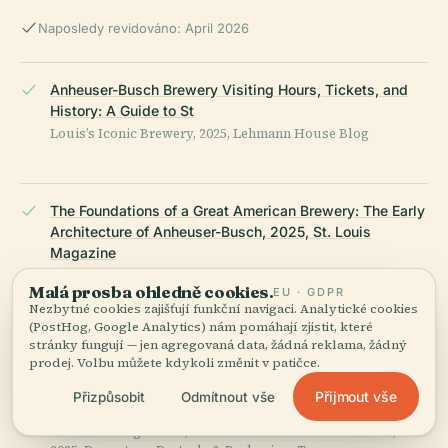
Naposledy revidováno: April 2026
Anheuser-Busch Brewery Visiting Hours, Tickets, and
History: A Guide to St
Louis’s Iconic Brewery, 2025, Lehmann House Blog
The Foundations of a Great American Brewery: The Early
Architecture of Anheuser-Busch, 2025, St. Louis
Magazine
Malá prosba ohledně cookies.
EU · GDPR
Nezbytné cookies zajišťují funkční navigaci. Analytické cookies
(PostHog, Google Analytics) nám pomáhají zjistit, které
Anheuser-Busch Companies Inc, 2025, Britannica
stránky fungují — jen agregovaná data, žádná reklama, žádný
prodej. Volbu můžete kdykoli změnit v patičce.
Přijmout vše
Přizpůsobit
Odmítnout vše
Anheuser-Busch Brewery St
Louis: Visiting Hours, Tickets & Historical Tour Guide,