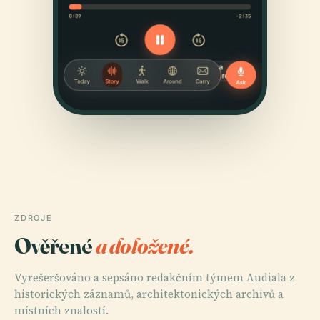
ZDROJE
Ověřené
a doložené.
Vyrešeršováno a sepsáno redakčním týmem Audiala z
historických záznamů, architektonických archivů a
místních znalostí.