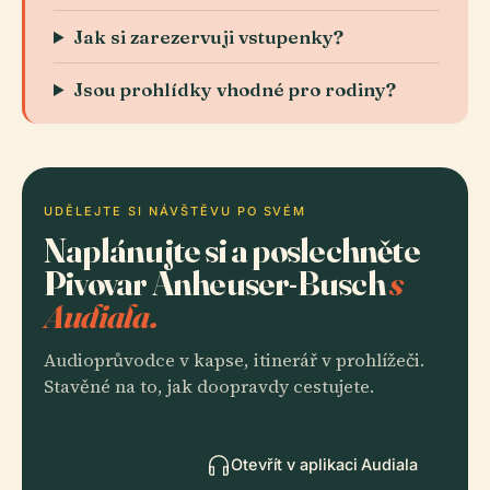
Jak si zarezervuji vstupenky?
Jsou prohlídky vhodné pro rodiny?
UDĚLEJTE SI NÁVŠTĚVU PO SVÉM
Naplánujte si a poslechněte
Pivovar Anheuser-Busch
s
Audiala.
Audioprůvodce v kapse, itinerář v prohlížeči.
Stavěné na to, jak doopravdy cestujete.
Otevřít v aplikaci Audiala