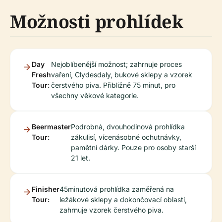
Možnosti prohlídek
Day
Nejoblíbenější možnost; zahrnuje proces
Fresh
vaření, Clydesdaly, bukové sklepy a vzorek
Tour:
čerstvého piva. Přibližně 75 minut, pro
všechny věkové kategorie.
Beermaster
Podrobná, dvouhodinová prohlídka
Tour:
zákulisí, vícenásobné ochutnávky,
pamětní dárky. Pouze pro osoby starší
21 let.
Finisher
45minutová prohlídka zaměřená na
Tour:
ležákové sklepy a dokončovací oblasti,
zahrnuje vzorek čerstvého piva.