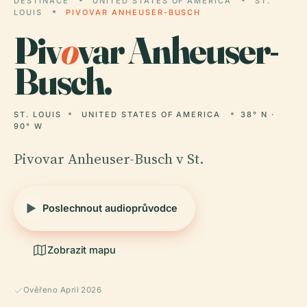
DESTINACE
UNITED STATES OF AMERICA
ST.
LOUIS
PIVOVAR ANHEUSER-BUSCH
Piv
o
var Anheuser-
Busch.
ST. LOUIS
UNITED STATES OF AMERICA
38° N ·
90° W
Pivovar Anheuser-Busch v St.
Poslechnout audioprůvodce
Zobrazit mapu
Ověřeno April 2026