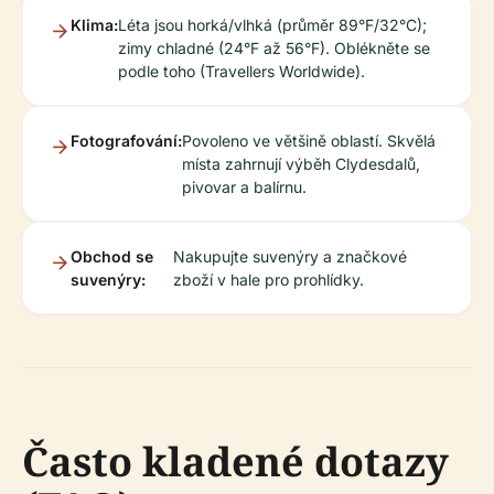
Klima:
Léta jsou horká/vlhká (průměr 89°F/32°C);
zimy chladné (24°F až 56°F). Oblékněte se
podle toho (Travellers Worldwide).
Fotografování:
Povoleno ve většině oblastí. Skvělá
místa zahrnují výběh Clydesdalů,
pivovar a balírnu.
Obchod se
Nakupujte suvenýry a značkové
suvenýry:
zboží v hale pro prohlídky.
Často kladené dotazy