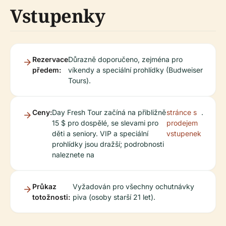
Vstupenky
Rezervace
Důrazně doporučeno, zejména pro
předem:
víkendy a speciální prohlídky (Budweiser
Tours).
Ceny:
Day Fresh Tour začíná na přibližně
stránce s
.
15 $ pro dospělé, se slevami pro
prodejem
děti a seniory. VIP a speciální
vstupenek
prohlídky jsou dražší; podrobnosti
naleznete na
Průkaz
Vyžadován pro všechny ochutnávky
totožnosti:
piva (osoby starší 21 let).