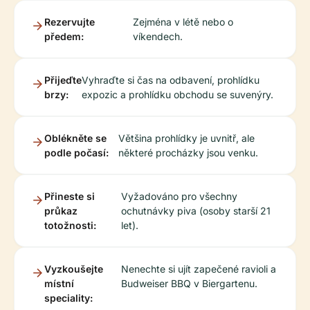
Rezervujte
Zejména v létě nebo o
předem:
víkendech.
Přijeďte
Vyhraďte si čas na odbavení, prohlídku
brzy:
expozic a prohlídku obchodu se suvenýry.
Oblékněte se
Většina prohlídky je uvnitř, ale
podle počasí:
některé procházky jsou venku.
Přineste si
Vyžadováno pro všechny
průkaz
ochutnávky piva (osoby starší 21
totožnosti:
let).
Vyzkoušejte
Nenechte si ujít zapečené ravioli a
místní
Budweiser BBQ v Biergartenu.
speciality: