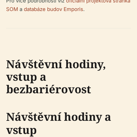
Pro více podrobností viz
oficiální projektová stránka
SOM
a
databáze budov Emporis
.
Návštěvní hodiny,
vstup a
bezbariérovost
Návštěvní hodiny a
vstup