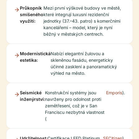
Průkopník
Mezi první výškové budovy ve městě,
smíšeného
které integrují luxusní rezidenční
využití:
jednotky (37.–43. patro) s komerčními
kancelářemi – model, který je nyní
běžný v městských centrech.
Modernistická
Nabízí elegantní žulovou a
estetika:
skleněnou fasádu, energeticky
účinné zasklení a panoramatický
výhled na město.
Seismické
Konstrukční systémy jsou
Emporis
).
inženýrství:
navrženy pro odolnost proti
zemětřesení, což je v San
Franciscu nezbytná vlastnost
(
Udržitelnost:
Certifikace LEED Platinum
SFCitizen
).