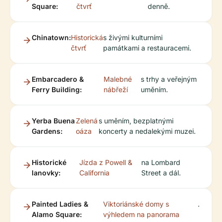
Square:
čtvrť
denně.
Chinatown:
Historická
s živými kulturními
čtvrť
památkami a restauracemi.
Embarcadero &
Malebné
s trhy a veřejným
Ferry Building:
nábřeží
uměním.
Yerba Buena
Zelená
s uměním, bezplatnými
Gardens:
oáza
koncerty a nedalekými muzei.
Historické
Jízda z Powell &
na Lombard
lanovky:
California
Street a dál.
Painted Ladies &
Viktoriánské domy s
.
Alamo Square:
výhledem na panorama