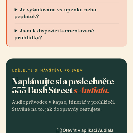
Je vyžadována vstupenka nebo
poplatek?
Jsou k dispozici komentované
prohlídky?
UDĚLEJTE SI NÁVŠTĚVU PO SVÉM
Naplánujte si a poslechněte
333 Bush Street
s Audiala.
Audioprůvodce v kapse, itinerář v prohlížeči.
Stavěné na to, jak doopravdy cestujete.
Otevřít v aplikaci Audiala