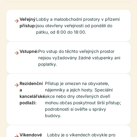
Veřejný
Lobby a maloobchodní prostory v přízemí
přístup:
jsou otevřeny veřejnosti od pondělí do
pátku, od 8:00 do 18:00.
Vstupné:
Pro vstup do těchto veřejných prostor
nejsou vyžadovány žádné vstupenky ani
poplatky.
Rezidenční
Přístup je omezen na obyvatele,
a
nájemníky a jejich hosty. Speciální
kancelářské
akce nebo dny otevřených dveří
podlaží:
mohou občas poskytnout širší přístup;
podrobnosti si ověřte u správy
budovy.
Víkendové
Lobby je o víkendech obvykle pro