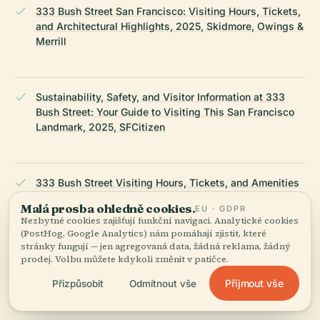
333 Bush Street San Francisco: Visiting Hours, Tickets,
and Architectural Highlights, 2025, Skidmore, Owings &
Merrill
Sustainability, Safety, and Visitor Information at 333
Bush Street: Your Guide to Visiting This San Francisco
Landmark, 2025, SFCitizen
333 Bush Street Visiting Hours, Tickets, and Amenities
in San Francisco: A Comprehensive Visitor Guide, 2025,
Malá prosba ohledně cookies.
EU · GDPR
San Francisco Travel Official
Nezbytné cookies zajišťují funkční navigaci. Analytické cookies
(PostHog, Google Analytics) nám pomáhají zjistit, které
stránky fungují — jen agregovaná data, žádná reklama, žádný
prodej. Volbu můžete kdykoli změnit v patičce.
Nearby Attractions and Cultural Community Impact at
Přijmout vše
333 Bush Street: Visiting Hours, Tickets, and Essential
Přizpůsobit
Odmítnout vše
Visitor Information, 2025, SF Tourism Tips