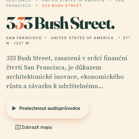
DESTINACE
UNITED STATES OF AMERICA
SAN
FRANCISCO
333 BUSH STREET
3
3
3 Bush Street.
SAN FRANCISCO
UNITED STATES OF AMERICA
37°
N · 122° W
333 Bush Street, zasazená v srdci finanční
čtvrti San Francisca, je důkazem
architektonické inovace, ekonomického
růstu a závazku k udržitelnému…
Poslechnout audioprůvodce
Zobrazit mapu