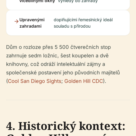
vícedílnými okny
výhledy do zahrady
Upravenými
doplňujícími řemeslnický ideál
zahradami
souladu s přírodou
Dům o rozloze přes 5 500 čtverečních stop
zahrnuje sedm ložnic, šest koupelen a dvě
knihovny, což odráží intelektuální zájmy a
společenské postavení jeho původních majitelů
(
Cool San Diego Sights
;
Golden Hill CDC
).
4. Historický kontext: