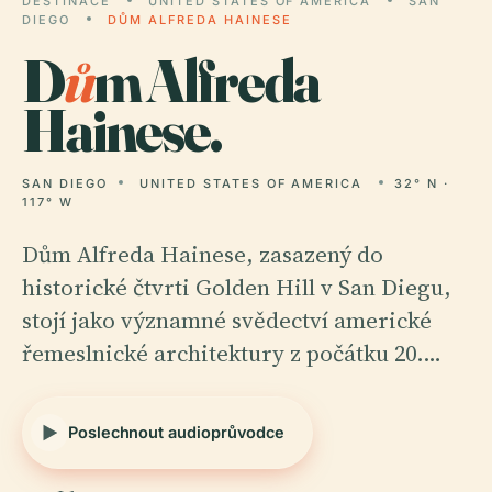
DESTINACE
UNITED STATES OF AMERICA
SAN
DIEGO
DŮM ALFREDA HAINESE
D
ů
m Alfreda
Hainese.
SAN DIEGO
UNITED STATES OF AMERICA
32° N ·
117° W
Dům Alfreda Hainese, zasazený do
historické čtvrti Golden Hill v San Diegu,
stojí jako významné svědectví americké
řemeslnické architektury z počátku 20.…
Poslechnout audioprůvodce