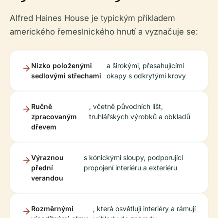
Alfred Haines House je typickým příkladem
amerického řemeslnického hnutí a vyznačuje se:
Nízko položenými
a širokými, přesahujícími
sedlovými střechami
okapy s odkrytými krovy
Ručně
, včetně původních lišt,
zpracovaným
truhlářských výrobků a obkladů
dřevem
Výraznou
s kónickými sloupy, podporující
přední
propojení interiéru a exteriéru
verandou
Rozměrnými
, která osvětlují interiéry a rámují