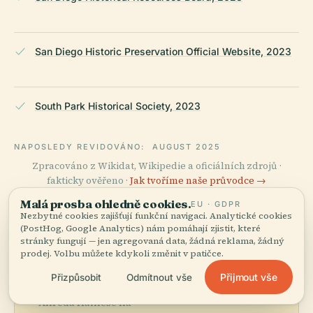
San Diego Historic Preservation Official Website, 2023
South Park Historical Society, 2023
NAPOSLEDY REVIDOVÁNO:
AUGUST 2025
Zpracováno z Wikidat, Wikipedie a oficiálních zdrojů ·
fakticky ověřeno ·
Jak tvoříme naše průvodce →
Malá prosba ohledně cookies.
EU · GDPR
Nezbytné cookies zajišťují funkční navigaci. Analytické cookies
(PostHog, Google Analytics) nám pomáhají zjistit, které
Prozkoumejte
stránky fungují — jen agregovaná data, žádná reklama, žádný
prodej. Volbu můžete kdykoli změnit v patičce.
okolí
Přijmout vše
Přizpůsobit
Odmítnout vše
Zobrazit mapu
Podívejte se na Dům
Alfreda Hainese na