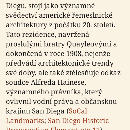
Diegu, stojí jako významné
svědectví americké řemeslnické
architektury z počátku 20. století.
Tato rezidence, navržená
proslulými bratry Quayleovými a
dokončená v roce 1908, nejenže
předvádí architektonické trendy
své doby, ale také ztělesňuje odkaz
soudce Alfreda Hainese,
významného právníka, který
ovlivnil vodní práva a občanskou
krajinu San Diega (
SoCal
Landmarks
;
San Diego Historic
Preservation Element, str. 11
).