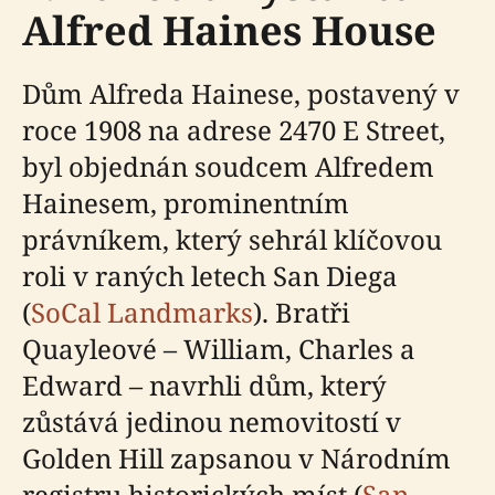
Alfred Haines House
Dům Alfreda Hainese, postavený v
roce 1908 na adrese 2470 E Street,
byl objednán soudcem Alfredem
Hainesem, prominentním
právníkem, který sehrál klíčovou
roli v raných letech San Diega
(
SoCal Landmarks
). Bratři
Quayleové – William, Charles a
Edward – navrhli dům, který
zůstává jedinou nemovitostí v
Golden Hill zapsanou v Národním
registru historických míst (
San