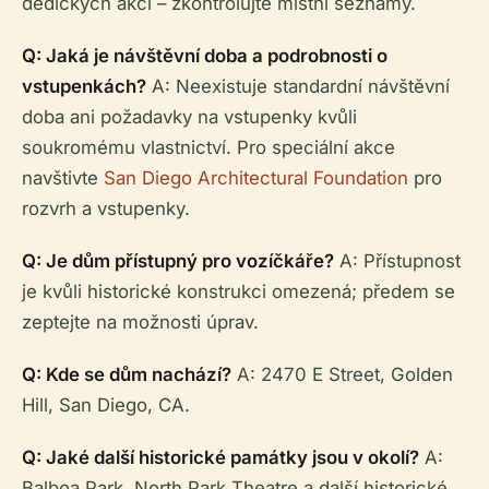
dědických akcí – zkontrolujte místní seznamy.
Q: Jaká je návštěvní doba a podrobnosti o
vstupenkách?
A: Neexistuje standardní návštěvní
doba ani požadavky na vstupenky kvůli
soukromému vlastnictví. Pro speciální akce
navštivte
San Diego Architectural Foundation
pro
rozvrh a vstupenky.
Q: Je dům přístupný pro vozíčkáře?
A: Přístupnost
je kvůli historické konstrukci omezená; předem se
zeptejte na možnosti úprav.
Q: Kde se dům nachází?
A: 2470 E Street, Golden
Hill, San Diego, CA.
Q: Jaké další historické památky jsou v okolí?
A:
Balboa Park, North Park Theatre a další historické