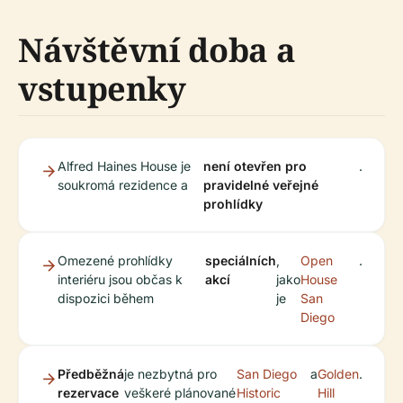
Návštěvní doba a
vstupenky
Alfred Haines House je
není otevřen pro
.
soukromá rezidence a
pravidelné veřejné
prohlídky
Omezené prohlídky
speciálních
,
Open
.
interiéru jsou občas k
akcí
jako
House
dispozici během
je
San
Diego
Předběžná
je nezbytná pro
San Diego
a
Golden
.
rezervace
veškeré plánované
Historic
Hill