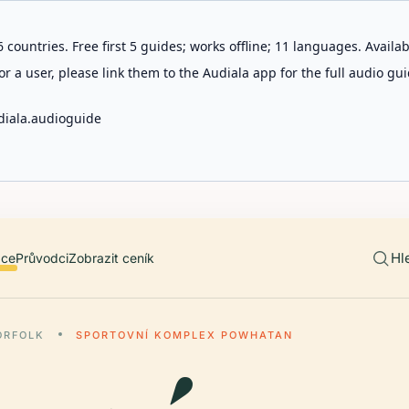
 countries. Free first 5 guides; works offline; 11 languages. Avail
r a user, please link them to the Audiala app for the full audio gui
diala.audioguide
Hl
ace
Průvodci
Zobrazit ceník
ORFOLK
SPORTOVNÍ KOMPLEX POWHATAN