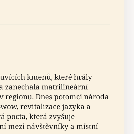
uvících kmenů, které hrály
na zanechala matrilineární
z v regionu. Dnes potomci národa
wow, revitalizace jazyka a
vá pocta, která zvyšuje
í mezi návštěvníky a místní