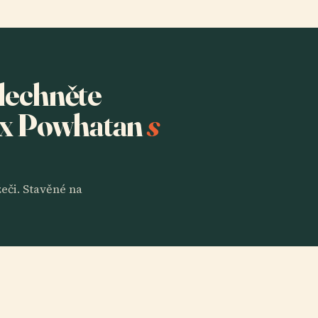
slechněte
ex Powhatan
s
eči. Stavěné na