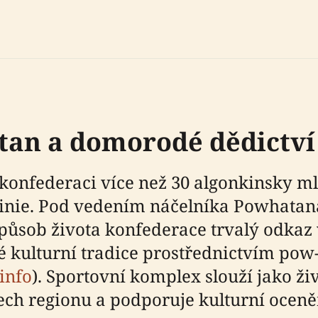
an a domorodé dědictví
konfederaci více než 30 algonkinsky ml
irginie. Pod vedením náčelníka Powhata
 způsob života konfederace trvalý odka
 kulturní tradice prostřednictvím pow-
.info
). Sportovní komplex slouží jako ži
h regionu a podporuje kulturní oceněn