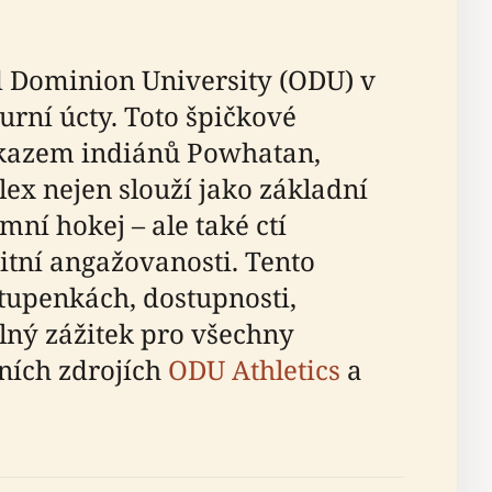
d Dominion University (ODU) v
rní úcty. Toto špičkové
dkazem indiánů Powhatan,
lex nejen slouží jako základní
mní hokej – ale také ctí
tní angažovanosti. Tento
tupenkách, dostupnosti,
elný zážitek pro všechny
lních zdrojích
ODU Athletics
a