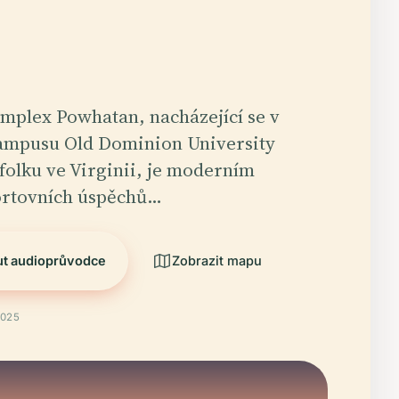
mplex Powhatan, nacházející se v
kampusu Old Dominion University
olku ve Virginii, je moderním
rtovních úspěchů…
ut audioprůvodce
Zobrazit mapu
2025