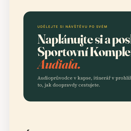
UDĚLEJTE SI NÁVŠTĚVU PO SVÉM
Naplánujte si a po
Sportovní Kompl
Audiala.
Audioprůvodce v kapse, itinerář v prohlíž
to, jak doopravdy cestujete.