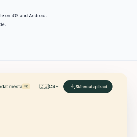
able on iOS and Android.
de.
edat města
🇨🇿
CS
Stáhnout aplikaci
⌘K