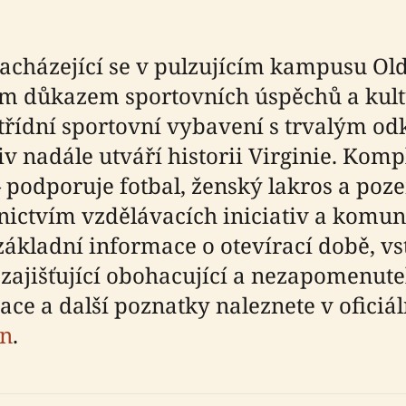
cházející se v pulzujícím kampusu Ol
ím důkazem sportovních úspěchů a kultu
třídní sportovní vybavení s trvalým o
v nadále utváří historii Virginie. Komp
 podporuje fotbal, ženský lakros a poze
ictvím vzdělávacích iniciativ a komuni
ákladní informace o otevírací době, vs
, zajišťující obohacující a nezapomenut
ace a další poznatky naleznete v oficiá
an
.