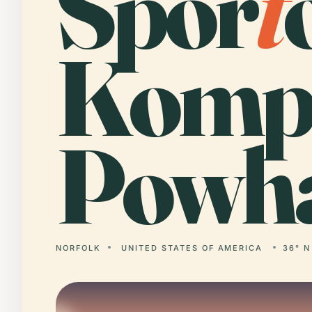
Spor
t
Komp
Powha
NORFOLK
UNITED STATES OF AMERICA
36° N