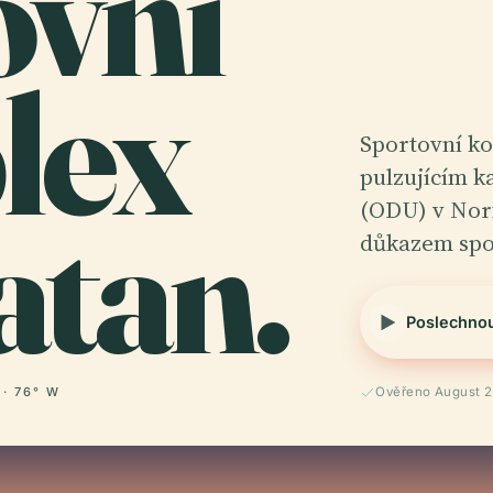
ovní
lex
Sportovní ko
pulzujícím 
tan.
(ODU) v Norf
důkazem spo
Poslechno
 · 76° W
Ověřeno August 