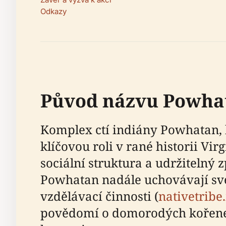
Odkazy
Původ názvu Powhat
Komplex ctí indiány Powhatan, 
klíčovou roli v rané historii V
sociální struktura a udržitelný
Powhatan nadále uchovávají své
vzdělávací činnosti (
nativetribe
povědomí o domorodých kořenec