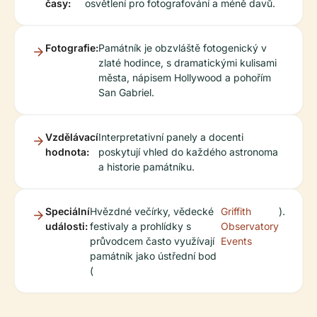
časy:
osvětlení pro fotografování a méně davů.
Fotografie:
Památník je obzvláště fotogenický v
zlaté hodince, s dramatickými kulisami
města, nápisem Hollywood a pohořím
San Gabriel.
Vzdělávací
Interpretativní panely a docenti
hodnota:
poskytují vhled do každého astronoma
a historie památníku.
Speciální
Hvězdné večírky, vědecké
Griffith
).
události:
festivaly a prohlídky s
Observatory
průvodcem často využívají
Events
památník jako ústřední bod
(