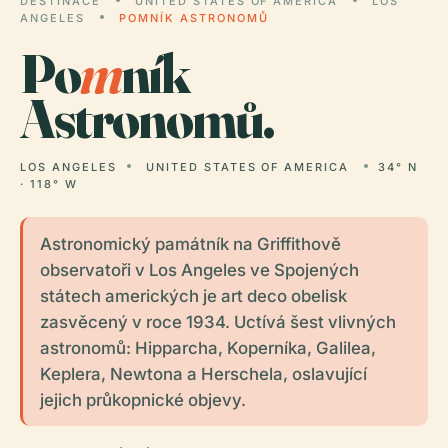
DESTINACE
UNITED STATES OF AMERICA
LOS
ANGELES
POMNÍK ASTRONOMŮ
Po
m
ník
Astronomů.
LOS ANGELES
UNITED STATES OF AMERICA
34° N
· 118° W
Astronomický památník na Griffithově
observatoři v Los Angeles ve Spojených
státech amerických je art deco obelisk
zasvěcený v roce 1934. Uctívá šest vlivných
astronomů: Hipparcha, Koperníka, Galilea,
Keplera, Newtona a Herschela, oslavující
jejich průkopnické objevy.