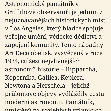
Astronomický památník v
Griffithově observatoři je jedním z
nejuznávanějších historických míst
v Los Angeles, který hladce spojuje
veřejné umění, vědecké dědictví a
zapojení komunity. Tento nápadný
Art Deco obelisk, vysvěcený v roce
1934, ctí šest nejvlivnějších
astronomů historie – Hipparcha,
Koperníka, Galilea, Keplera,
Newtona a Herschela – jejichž
průlomové objevy vydláždily cestu
moderní astronomii. Památník,
umístěný na rozlehlých trávnících