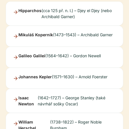
Hipparchos
(cca 125 př. n. l.) – Djey el Djey (nebo
Archibald Garner)
Mikuláš Koperník
(1473–1543) – Archibald Garner
Galileo Galilei
(1564–1642) – Gordon Newell
Johannes Kepler
(1571–1630) – Arnold Foerster
Isaac
(1642–1727) – George Stanley (také
Newton
návrhář sošky Oscar)
William
(1738–1822) – Roger Noble
Herschel
Burnham