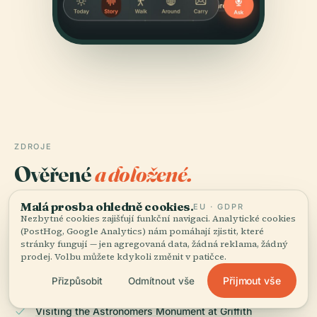
ZDROJE
Ověřené
a doložené.
Vyrešeršováno a sepsáno redakčním týmem Audiala z
Malá prosba ohledně cookies.
EU · GDPR
Nezbytné cookies zajišťují funkční navigaci. Analytické cookies
historických záznamů, architektonických archivů a
(PostHog, Google Analytics) nám pomáhají zjistit, které
místních znalostí.
stránky fungují — jen agregovaná data, žádná reklama, žádný
prodej. Volbu můžete kdykoli změnit v patičce.
Naposledy revidováno: April 2026
Přijmout vše
Přizpůsobit
Odmítnout vše
Visiting the Astronomers Monument at Griffith