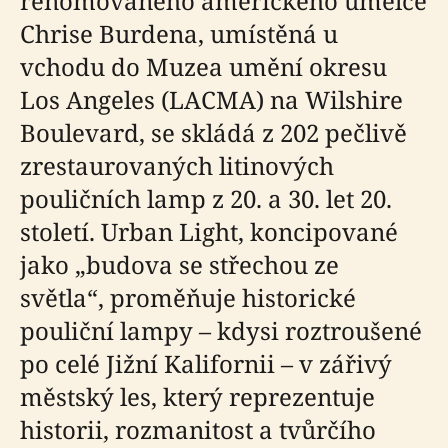
renomovaného amerického umělce
Chrise Burdena, umístěná u
vchodu do Muzea umění okresu
Los Angeles (LACMA) na Wilshire
Boulevard, se skládá z 202 pečlivě
zrestaurovaných litinových
pouličních lamp z 20. a 30. let 20.
století. Urban Light, koncipované
jako „budova se střechou ze
světla“, proměňuje historické
pouliční lampy – kdysi roztroušené
po celé Jižní Kalifornii – v zářivý
městský les, který reprezentuje
historii, rozmanitost a tvůrčího