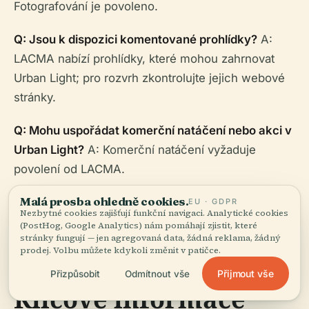
Fotografování je povoleno.
Q: Jsou k dispozici komentované prohlídky?
A:
LACMA nabízí prohlídky, které mohou zahrnovat
Urban Light; pro rozvrh zkontrolujte jejich webové
stránky.
Q: Mohu uspořádat komerční natáčení nebo akci v
Urban Light?
A: Komerční natáčení vyžaduje
povolení od LACMA.
Malá prosba ohledně cookies.
EU · GDPR
Nezbytné cookies zajišťují funkční navigaci. Analytické cookies
(PostHog, Google Analytics) nám pomáhají zjistit, které
stránky fungují — jen agregovaná data, žádná reklama, žádný
prodej. Volbu můžete kdykoli změnit v patičce.
Souhrnná tabulka:
Přijmout vše
Přizpůsobit
Odmítnout vše
Klíčové informace