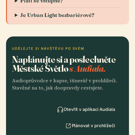
Platí se vstupné?
Je Urban Light bezbariérové?
UDĚLEJTE SI NÁVŠTĚVU PO SVÉM
Naplánujte si a poslechněte
Městské Světlo
s Audiala.
Audioprůvodce v kapse, itinerář v prohlížeči.
Stavěné na to, jak doopravdy cestujete.
Otevřít v aplikaci Audiala
Plánovat v prohlížeči