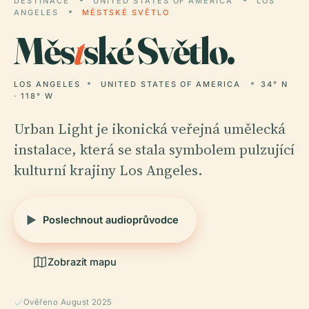
DESTINACE
UNITED STATES OF AMERICA
LOS
ANGELES
MĚSTSKÉ SVĚTLO
Měs
t
ské Světlo.
LOS ANGELES
UNITED STATES OF AMERICA
34° N
· 118° W
Urban Light je ikonická veřejná umělecká
instalace, která se stala symbolem pulzující
kulturní krajiny Los Angeles.
Poslechnout audioprůvodce
Zobrazit mapu
Ověřeno August 2025