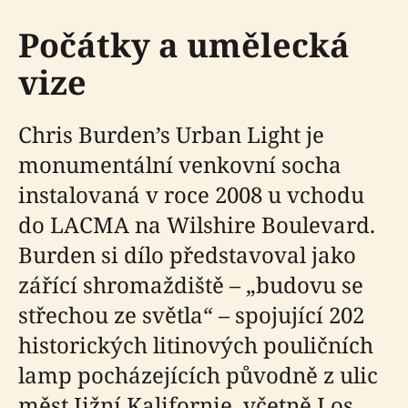
Počátky a umělecká
vize
Chris Burden’s Urban Light je
monumentální venkovní socha
instalovaná v roce 2008 u vchodu
do LACMA na Wilshire Boulevard.
Burden si dílo představoval jako
zářící shromaždiště – „budovu se
střechou ze světla“ – spojující 202
historických litinových pouličních
lamp pocházejících původně z ulic
měst Jižní Kalifornie, včetně Los