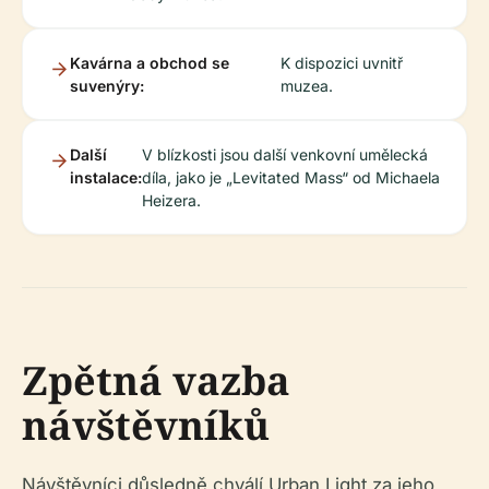
Kavárna a obchod se
K dispozici uvnitř
suvenýry:
muzea.
Další
V blízkosti jsou další venkovní umělecká
instalace:
díla, jako je „Levitated Mass“ od Michaela
Heizera.
Zpětná vazba
návštěvníků
Návštěvníci důsledně chválí Urban Light za jeho