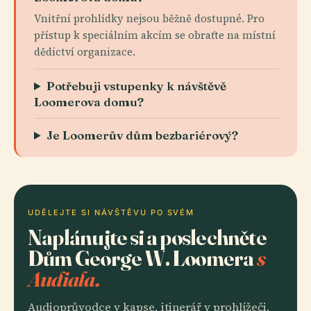
Vnitřní prohlídky nejsou běžně dostupné. Pro
přístup k speciálním akcím se obraťte na místní
dědictví organizace.
Potřebuji vstupenky k návštěvě
Loomerova domu?
Je Loomerův dům bezbariérový?
UDĚLEJTE SI NÁVŠTĚVU PO SVÉM
Naplánujte si a poslechněte
Dům George W. Loomera
s
Audiala.
Audioprůvodce v kapse, itinerář v prohlížeči.