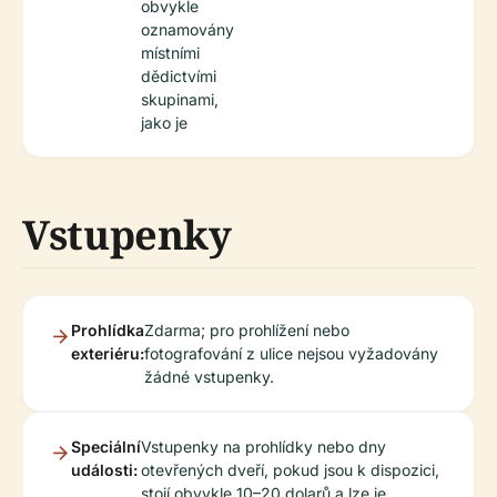
obvykle
oznamovány
místními
dědictvími
skupinami,
jako je
Vstupenky
Prohlídka
Zdarma; pro prohlížení nebo
exteriéru:
fotografování z ulice nejsou vyžadovány
žádné vstupenky.
Speciální
Vstupenky na prohlídky nebo dny
události:
otevřených dveří, pokud jsou k dispozici,
stojí obvykle 10–20 dolarů a lze je