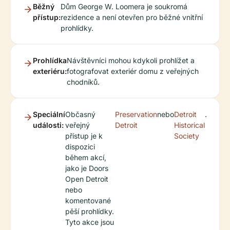
Běžný
Dům George W. Loomera je soukromá
přístup:
rezidence a není otevřen pro běžné vnitřní
prohlídky.
Prohlídka
Návštěvníci mohou kdykoli prohlížet a
exteriéru:
fotografovat exteriér domu z veřejných
chodníků.
Speciální
Občasný
Preservation
nebo
Detroit
.
události:
veřejný
Detroit
Historical
přístup je k
Society
dispozici
během akcí,
jako je Doors
Open Detroit
nebo
komentované
pěší prohlídky.
Tyto akce jsou