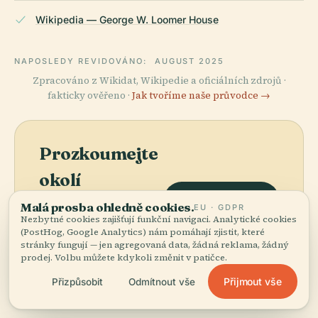
Wikipedia — George W. Loomer House
NAPOSLEDY REVIDOVÁNO:
AUGUST 2025
Zpracováno z Wikidat, Wikipedie a oficiálních zdrojů ·
fakticky ověřeno ·
Jak tvoříme naše průvodce →
Prozkoumejte
okolí
Zobrazit mapu
Podívejte se na Dům
Malá prosba ohledně cookies.
EU · GDPR
George W. Loomera na
Nezbytné cookies zajišťují funkční navigaci. Analytické cookies
(PostHog, Google Analytics) nám pomáhají zjistit, které
mapě a objevte, co je
stránky fungují — jen agregovaná data, žádná reklama, žádný
poblíž.
prodej. Volbu můžete kdykoli změnit v patičce.
Přijmout vše
Přizpůsobit
Odmítnout vše