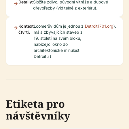
Detaily:
Složité zdivo, původní vitráže a dubové
dřevořezby (viditelné z exteriéru).
Kontext
Loomerův dům je jednou z
Detroit1701.org
).
čtvrti:
mála zbývajících staveb z
19. století na svém bloku,
nabízející okno do
architektonické minulosti
Detroitu (
Etiketa pro
návštěvníky