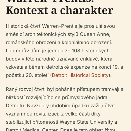
Kontext a charakter
Historická čtvrť Warren–Prentis je proslulá svou
směsicí architektonických stylů Queen Anne,
románského obrození a koloniálního obrození.
Loomerův dům je jednou ze 108 historických
budov v této národně uznávané enklávě, která
vzkvétala během detroitské expanze na konci 19. a
počátku 20. století (
Detroit Historical Society
).
Raný rozvoj čtvrti byl poháněn přístupem tramvají a
blízkostí rozvíjejícího se průmyslového jádra
Detroitu. Navzdory obdobím úpadku zažila čtvrť
významnou revitalizaci, z velké části díky
stabilizující přítomnosti Wayne State University a
Detroit Medical Center. Dnes je tato oblast živou