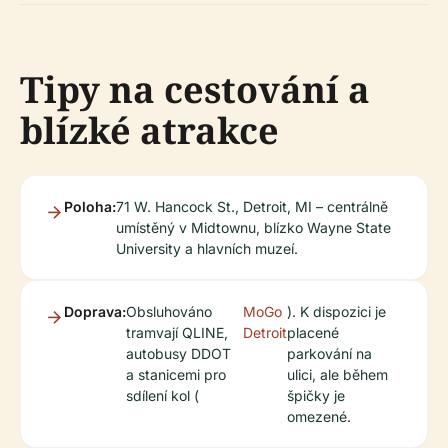
Tipy na cestování a
blízké atrakce
Poloha:
71 W. Hancock St., Detroit, MI – centrálně
umístěný v Midtownu, blízko Wayne State
University a hlavních muzeí.
Doprava:
Obsluhováno
MoGo
). K dispozici je
tramvají QLINE,
Detroit
placené
autobusy DDOT
parkování na
a stanicemi pro
ulici, ale během
sdílení kol (
špičky je
omezené.