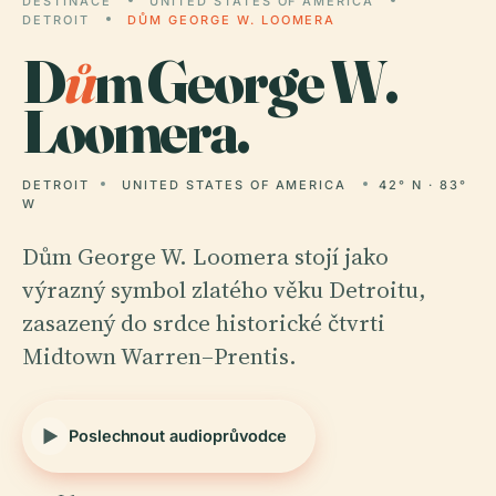
DESTINACE
UNITED STATES OF AMERICA
DETROIT
DŮM GEORGE W. LOOMERA
D
ů
m George W.
Loomera.
DETROIT
UNITED STATES OF AMERICA
42° N · 83°
W
Dům George W. Loomera stojí jako
výrazný symbol zlatého věku Detroitu,
zasazený do srdce historické čtvrti
Midtown Warren–Prentis.
Poslechnout audioprůvodce