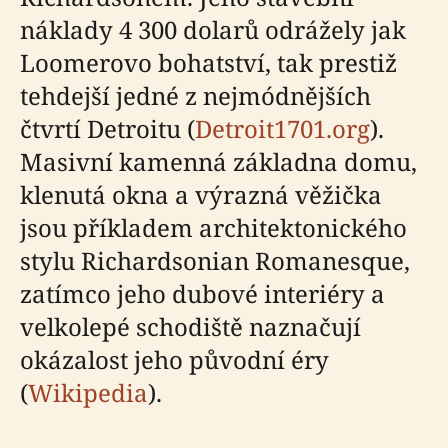
náklady 4 300 dolarů odrážely jak
Loomerovo bohatství, tak prestiž
tehdejší jedné z nejmódnějších
čtvrtí Detroitu (
Detroit1701.org
).
Masivní kamenná základna domu,
klenutá okna a výrazná věžička
jsou příkladem architektonického
stylu Richardsonian Romanesque,
zatímco jeho dubové interiéry a
velkolepé schodiště naznačují
okázalost jeho původní éry
(
Wikipedia
).