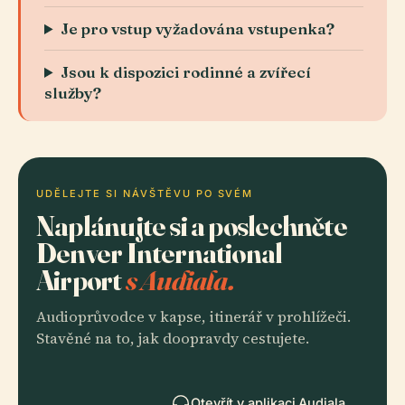
Je pro vstup vyžadována vstupenka?
Jsou k dispozici rodinné a zvířecí
služby?
UDĚLEJTE SI NÁVŠTĚVU PO SVÉM
Naplánujte si a poslechněte
Denver International
Airport
s Audiala.
Audioprůvodce v kapse, itinerář v prohlížeči.
Stavěné na to, jak doopravdy cestujete.
Otevřít v aplikaci Audiala