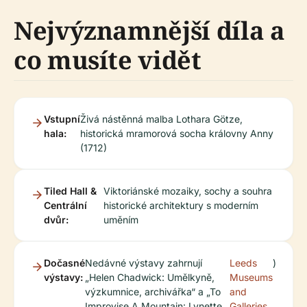
Nejvýznamnější díla a
co musíte vidět
Vstupní
Živá nástěnná malba Lothara Götze,
hala:
historická mramorová socha královny Anny
(1712)
Tiled Hall &
Viktoriánské mozaiky, sochy a souhra
Centrální
historické architektury s moderním
dvůr:
uměním
Dočasné
Nedávné výstavy zahrnují
Leeds
)
výstavy:
„Helen Chadwick: Umělkyně,
Museums
výzkumnice, archivářka“ a „To
and
Improvise A Mountain: Lynette
Galleries