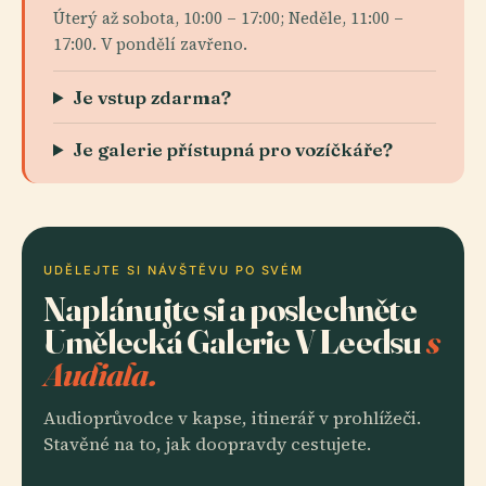
Úterý až sobota, 10:00 – 17:00; Neděle, 11:00 –
17:00. V pondělí zavřeno.
Je vstup zdarma?
Je galerie přístupná pro vozíčkáře?
UDĚLEJTE SI NÁVŠTĚVU PO SVÉM
Naplánujte si a poslechněte
Umělecká Galerie V Leedsu
s
Audiala.
Audioprůvodce v kapse, itinerář v prohlížeči.
Stavěné na to, jak doopravdy cestujete.