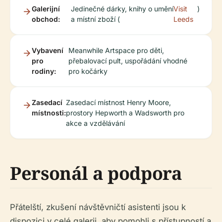
Galerijní
Jedinečné dárky, knihy o umění
Visit
)
obchod:
a místní zboží (
Leeds
Vybavení
Meanwhile Artspace pro děti,
pro
přebalovací pult, uspořádání vhodné
rodiny:
pro kočárky
Zasedací
Zasedací místnost Henry Moore,
místnosti:
prostory Hepworth a Wadsworth pro
akce a vzdělávání
Personál a podpora
Přátelští, zkušení návštěvničtí asistenti jsou k
dispozici v celé galerii, aby pomohli s přístupností a