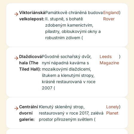
Viktoriánská
Památkově chráněná budova
England
)
velkolepost:
II. stupně, s bohatě
Rover
zdobeným kamenictvím,
pilastry, obloukovými okny a
robustním zdivem (
Dlaždicová
Původně sochařský dvůr,
Leeds
)
hala (The
nyní nápadná kavárna s
Magazine
Tiled Hall):
mozaikovými dlaždicemi,
štukem a klenutými stropy,
krásně restaurovaná v roce
2007 (
Centrální
Klenutý skleněný strop,
Lonely
)
dvorní
restaurovaný v roce 2017, zalévá
Planet
galerie:
prostor přirozeným světlem (