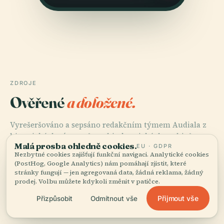
ZDROJE
Ověřené
a doložené.
Vyrešeršováno a sepsáno redakčním týmem Audiala z
historických záznamů, architektonických archivů a
Malá prosba ohledně cookies.
EU · GDPR
místních znalostí.
Nezbytné cookies zajišťují funkční navigaci. Analytické cookies
(PostHog, Google Analytics) nám pomáhají zjistit, které
Naposledy revidováno: April 2026
stránky fungují — jen agregovaná data, žádná reklama, žádný
prodej. Volbu můžete kdykoli změnit v patičce.
Přijmout vše
Přizpůsobit
Odmítnout vše
Leeds Art Gallery: Visiting Hours, Tickets, and
Architectural Heritage Guide, 2025, Leeds Magazine