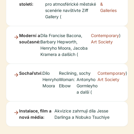
století:
pro atmosférické městské
&
scenérie navštivte Ziff
Galleries
Gallery (
Moderní a
Díla Francise Bacona,
Contemporary
)
současné:
Barbary Hepworth,
Art Society
Henryho Moora, Jacoba
Kramera a dalších (
Sochařství:
Dílo
Reclining
, sochy
Contemporary
)
Henryho
Woman:
Antonyho
Art Society
Moora
Elbow
Gormleyho
a další (
Instalace, film a
Akvizice zahrnují díla Jesse
nová média:
Darlinga a Nobuko Tsuchiye