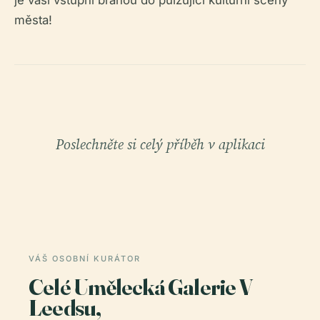
je vaší vstupní branou do pulzující kulturní scény
města!
Poslechněte si celý příběh v aplikaci
VÁŠ OSOBNÍ KURÁTOR
Celé Umělecká Galerie V
Leedsu,