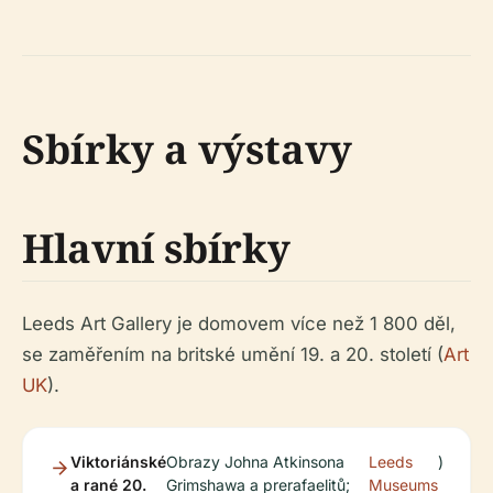
Sbírky a výstavy
Hlavní sbírky
Leeds Art Gallery je domovem více než 1 800 děl,
se zaměřením na britské umění 19. a 20. století (
Art
UK
).
Viktoriánské
Obrazy Johna Atkinsona
Leeds
)
a rané 20.
Grimshawa a prerafaelitů;
Museums