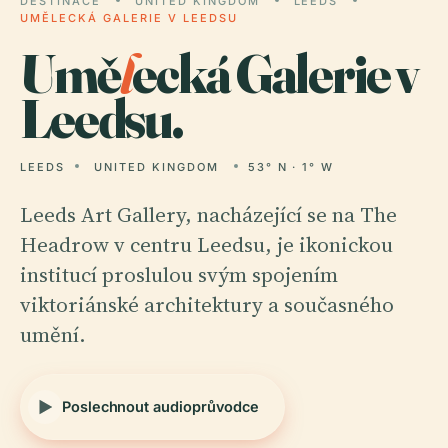
DESTINACE
UNITED KINGDOM
LEEDS
UMĚLECKÁ GALERIE V LEEDSU
Umě
l
ecká Galerie v
Leedsu.
LEEDS
UNITED KINGDOM
53° N · 1° W
Leeds Art Gallery, nacházející se na The
Headrow v centru Leedsu, je ikonickou
institucí proslulou svým spojením
viktoriánské architektury a současného
umění.
Poslechnout audioprůvodce