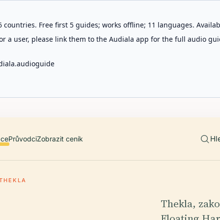
 countries. Free first 5 guides; works offline; 11 languages. Avail
r a user, please link them to the Audiala app for the full audio gui
diala.audioguide
Hl
ace
Průvodci
Zobrazit ceník
THEKLA
Thekla, zako
Floating Har