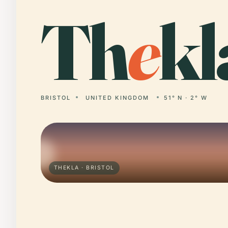
Th
e
kl
BRISTOL
UNITED KINGDOM
51° N · 2° W
THEKLA · BRISTOL