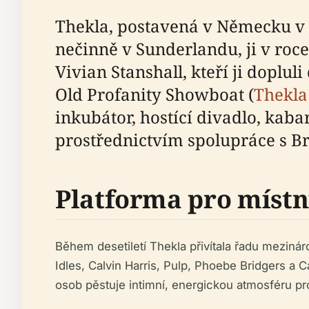
Thekla, postavená v Německu v ro
nečinně v Sunderlandu, ji v roc
Vivian Stanshall, kteří ji doplul
Old Profanity Showboat (
Thekla 
inkubátor, hostící divadlo, kab
prostřednictvím spolupráce s Bri
Platforma pro místní
Během desetiletí Thekla přivítala řadu meziná
Idles, Calvin Harris, Pulp, Phoebe Bridgers a 
osob pěstuje intimní, energickou atmosféru pr