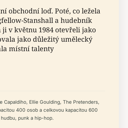
í obchodní loď. Poté, co ležela
gfellow-Stanshall a hudebník
 ji v květnu 1984 otevřeli jako
lovala jako důležitý umělecký
la místní talenty
 Capaldiho, Ellie Goulding, The Pretenders,
kapacitou 400 osob a celkovou kapacitou 600
u hudbu, punk a hip-hop.