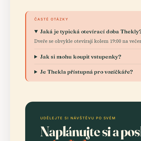
ČASTÉ OTÁZKY
Jaká je typická otevírací doba Thekly
Dveře se obvykle otevírají kolem 19:00 na več
Jak si mohu koupit vstupenky?
Je Thekla přístupná pro vozíčkáře?
UDĚLEJTE SI NÁVŠTĚVU PO SVÉM
Naplánujte si a po