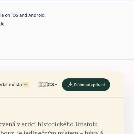
able on iOS and Android.
de.
edat města
🇨🇿
CS
Stáhnout aplikaci
⌘K
tvená v srdci historického Bristolu
bour, je jedinečným místem – bývalá