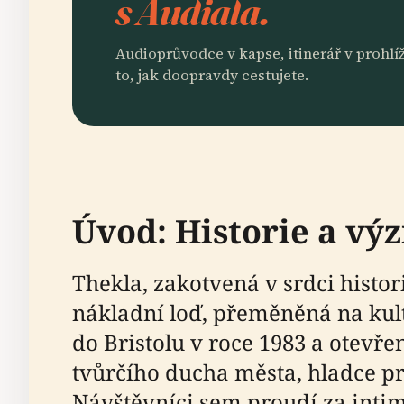
s Audiala.
Audioprůvodce v kapse, itinerář v prohlíž
to, jak doopravdy cestujete.
Úvod: Historie a v
Thekla, zakotvená v srdci histo
nákladní loď, přeměněná na kult
do Bristolu v roce 1983 a otevř
tvůrčího ducha města, hladce 
Návštěvníci sem proudí za inti