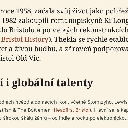
ce 1958, začala svůj život jako pobřežn
e 1982 zakoupili romanopiskyně Ki Lon
i do Bristolu a po velkých rekonstrukcích
Bristol History
). Thekla se rychle etab
aret a živou hudbu, a zároveň podporova
stol Old Vic.
 i globální talenty
rodních hvězd a domácích ikon, včetně Stormzyho, Lewise
Catfish & The Bottlemen (
Headfirst Bristol
). Hlavní sál s 
o širokou škálu žánrů – od indie a rocku po elektronicko