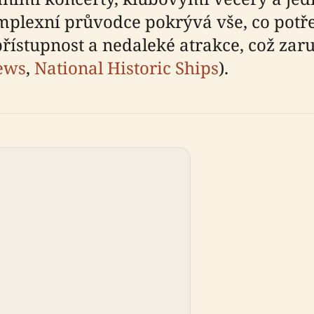
omplexní průvodce pokrývá vše, co potře
přístupnost a nedaleké atrakce, což za
ews
,
National Historic Ships
).