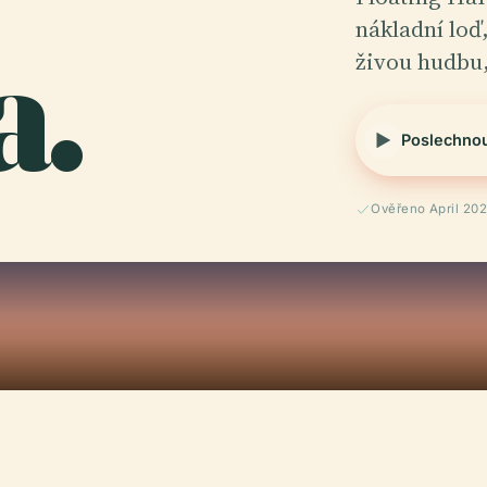
a.
nákladní loď
živou hudbu
Poslechno
Ověřeno April 20