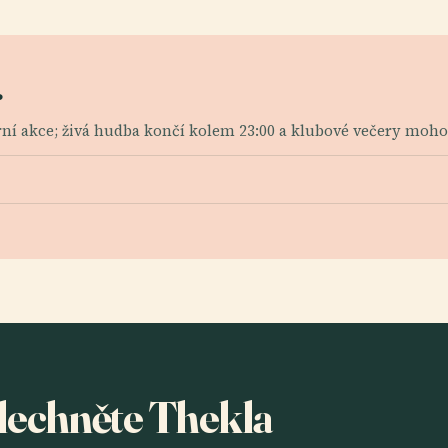
?
erní akce; živá hudba končí kolem 23:00 a klubové večery moho
slechněte Thekla