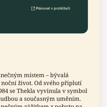
Plánovat v prohlížeči
edinečným místem – bývalá
noční život. Od svého připlutí
1984 se Thekla vyvinula v symbol
í hudbou a současným uměním.
dinečným zážitkem z pobytu na