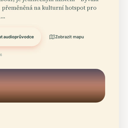
, přeměněná na kulturní hotspot pro
,…
ut audioprůvodce
Zobrazit mapu
26