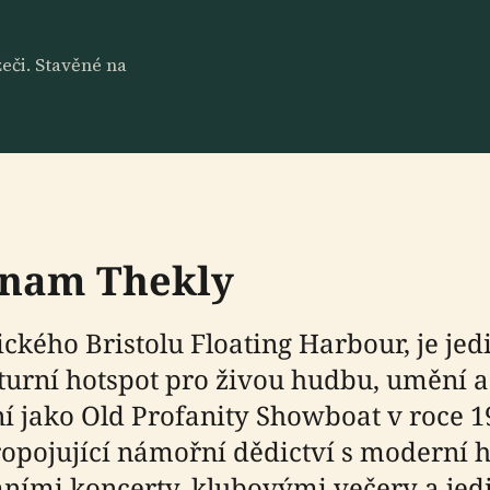
eči. Stavěné na
ýznam Thekly
rického Bristolu Floating Harbour, je j
urní hotspot pro živou hudbu, umění a 
ení jako Old Profanity Showboat v roce 
propojující námořní dědictví s modern
mními koncerty, klubovými večery a je