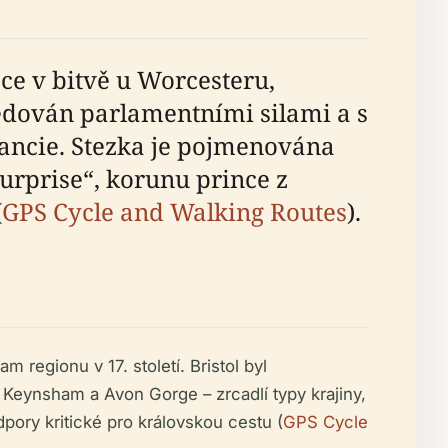
žce v bitvě u Worcesteru,
edován parlamentními silami a s
Francie. Stezka je pojmenována
Surprise“, korunu prince z
(
GPS Cycle and Walking Routes
).
m regionu v 17. století. Bristol byl
 Keynsham a Avon Gorge – zrcadlí typy krajiny,
pory kritické pro královskou cestu (
GPS Cycle