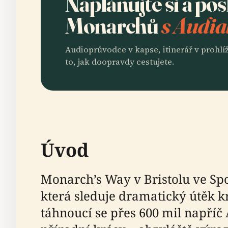
Naplánujte si a po
Monarchů
s Audia
Audioprůvodce v kapse, itinerář v prohlíž
to, jak doopravdy cestujete.
Úvod
Monarch’s Way v Bristolu ve Spo
která sleduje dramatický útěk kr
táhnoucí se přes 600 mil napříč 