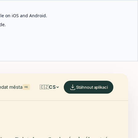
able on iOS and Android.
de.
edat města
🇨🇿
CS
Stáhnout aplikaci
⌘K