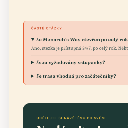
ČASTÉ OTÁZKY
Je Monarch’s Way otevřen po celý ro
Ano, stezka je přístupná 24/7, po celý rok. Něk
Jsou vyžadovány vstupenky?
Je trasa vhodná pro začátečníky?
UDĚLEJTE SI NÁVŠTĚVU PO SVÉM