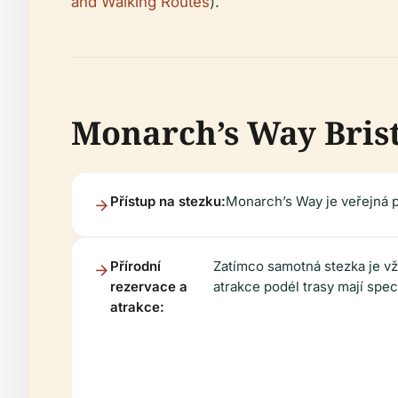
and Walking Routes
).
Monarch’s Way Brist
Přístup na stezku:
Monarch’s Way je veřejná p
Přírodní
Zatímco samotná stezka je vž
rezervace a
atrakce podél trasy mají spec
atrakce: