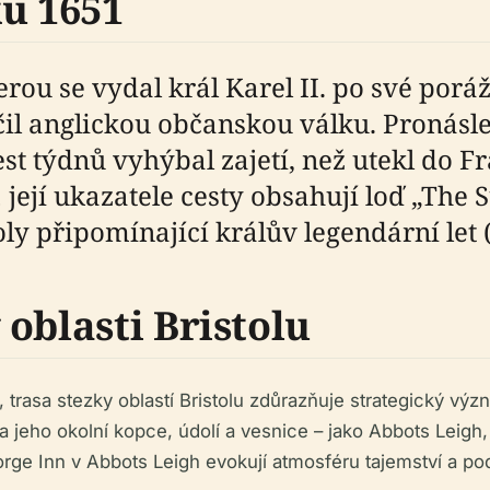
ku 1651
rou se vydal král Karel II. po své porá
il anglickou občanskou válku. Pronásl
est týdnů vyhýbal zajetí, než utekl do 
 její ukazatele cesty obsahují loď „The 
y připomínající králův legendární let 
oblasti Bristolu
trasa stezky oblastí Bristolu zdůrazňuje strategický význa
 jeho okolní kopce, údolí a vesnice – jako Abbots Leigh,
orge Inn v Abbots Leigh evokují atmosféru tajemství a pod