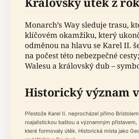
Královský útěk z ro
Monarch’s Way sleduje trasu, kte
klíčovém okamžiku, který ukonč
odměnou na hlavu se Karel II. š
na počest této nebezpečné cesty;
Walesu a královský dub – symbol
Historický význam v 
Přestože Karel II. neprocházel přímo Bristolem, 
roajalistickou baštou a významným přístavem, a
které formovaly útěk. Historická místa jako Ge