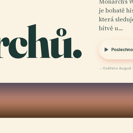
Monarch’s W
je bohatě hi
chů.
která sleduj
bitvě u…
Poslechno
Ověřeno August