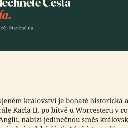
slechněte Cesta
la.
eči. Stavěné na
jeném království je bohatě historická 
ále Karla II. po bitvě u Worcesteru v ro
Anglií, nabízí jedinečnou směs královsk