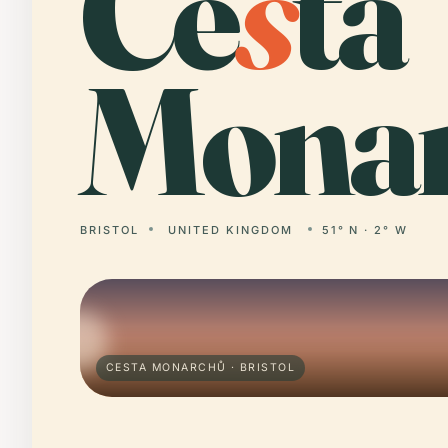
Ce
s
ta
Monar
BRISTOL
UNITED KINGDOM
51° N · 2° W
CESTA MONARCHŮ · BRISTOL