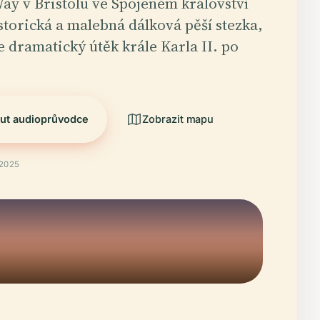
ay v Bristolu ve Spojeném království
storická a malebná dálková pěší stezka,
e dramatický útěk krále Karla II. po
ut audioprůvodce
Zobrazit mapu
 2025