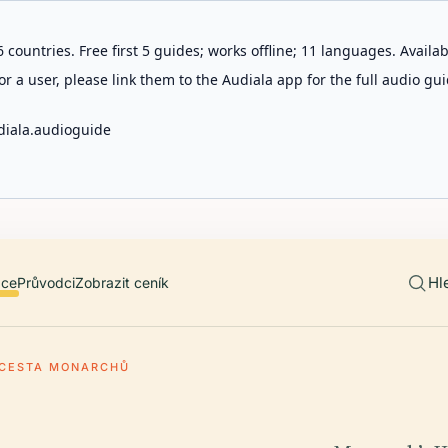
 countries. Free first 5 guides; works offline; 11 languages. Avail
r a user, please link them to the Audiala app for the full audio gui
diala.audioguide
Hl
ace
Průvodci
Zobrazit ceník
CESTA MONARCHŮ