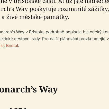
né v bristolské části. Ať už jste nadšene
arch’s Way poskytuje rozmanité zážitky
 a živé městské památky.
arch’s Way v Bristolu, podrobně popisuje historický kon
aktické cestovní rady. Pro další plánování prozkoumejte z
sit Bristol
.
Monarch’s Way