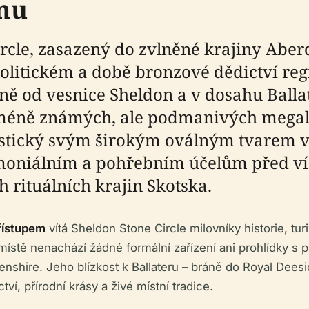
mu
cle, zasazený do zvlněné krajiny Aberd
itickém a době bronzové dědictví regi
ě od vesnice Sheldon a v dosahu Balla
 méně známých, ale podmanivých megalit
eristický svým širokým oválným tvarem
moniálním a pohřebním účelům před více
 rituálních krajin Skotska.
řístupem
vítá Sheldon Stone Circle milovníky historie, turi
místě nenachází žádné formální zařízení ani prohlídky s
eenshire. Jeho blízkost k Ballateru – bráně do Royal Dee
ctví, přírodní krásy a živé místní tradice.