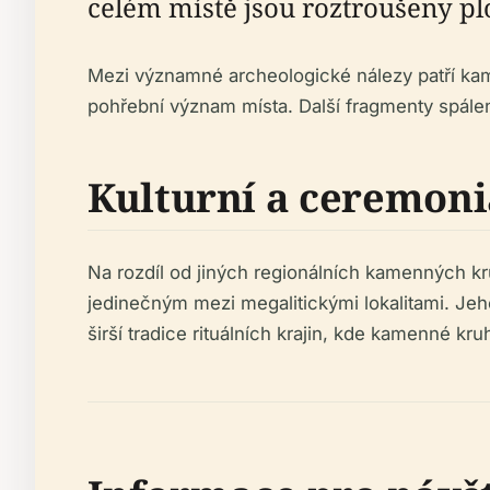
celém místě jsou roztroušeny p
Mezi významné archeologické nálezy patří kame
pohřební význam místa. Další fragmenty spále
Kulturní a ceremon
Na rozdíl od jiných regionálních kamenných kr
jedinečným mezi megalitickými lokalitami. Je
širší tradice rituálních krajin, kde kamenné k