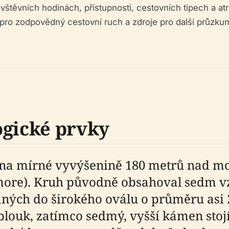
těvních hodinách, přístupnosti, cestovních tipech a atrak
pro zodpovědný cestovní ruch a zdroje pro další průzkum.
ogické prvky
í na mírné vyvýšenině 180 metrů nad m
more). Kruh původně obsahoval sedm v
ných do širokého oválu o průměru asi 
louk, zatímco sedmý, vyšší kámen stojí