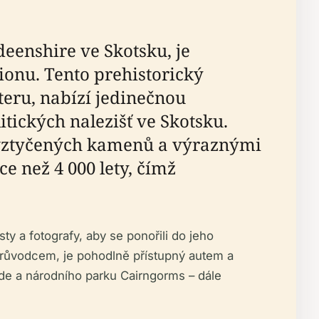
eenshire ve Skotsku, je
onu. Tento prehistorický
teru, nabízí jedinečnou
ických nalezišť ve Skotsku.
 vztyčených kamenů a výraznými
 než 4 000 lety, čímž
sty a fotografy, aby se ponořili do jeho
 průvodcem, je pohodlně přístupný autem a
side a národního parku Cairngorms – dále