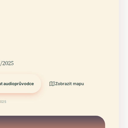
/2025
ut audioprůvodce
Zobrazit mapu
2025