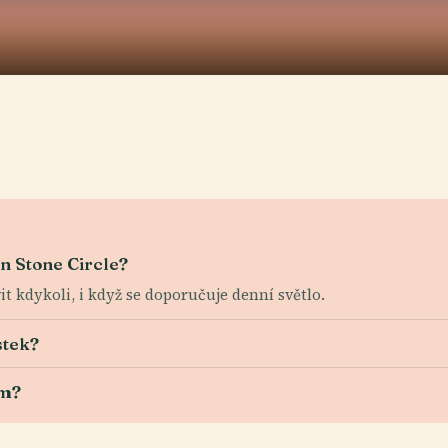
n Stone Circle?
vit kdykoli, i když se doporučuje denní světlo.
stek?
em?