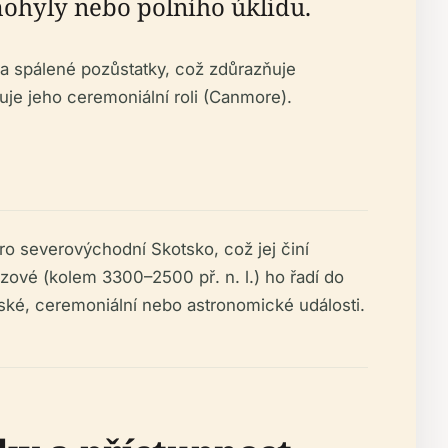
ohyly nebo polního úklidu.
la spálené pozůstatky, což zdůrazňuje
je jeho ceremoniální roli (Canmore).
ro severovýchodní Skotsko, což jej činí
ové (kolem 3300–2500 př. n. l.) ho řadí do
nské, ceremoniální nebo astronomické události.