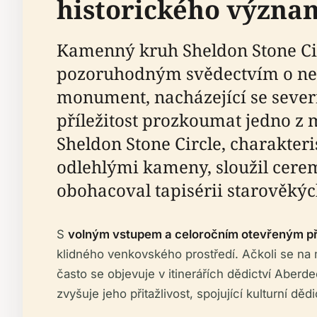
historického význa
Kamenný kruh Sheldon Stone Cir
pozoruhodným svědectvím o neol
monument, nacházející se severn
příležitost prozkoumat jedno z
Sheldon Stone Circle, charakt
odlehlými kameny, sloužil cere
obohacoval tapisérii starověkých
S
volným vstupem a celoročním otevřeným p
klidného venkovského prostředí. Ačkoli se na 
často se objevuje v itinerářích dědictví Aberd
zvyšuje jeho přitažlivost, spojující kulturní dědi