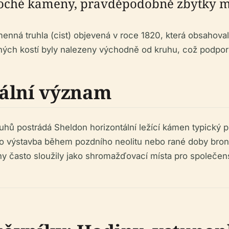
loché kameny, pravděpodobně zbytky m
nná truhla (cist) objevená v roce 1820, která obsahova
ných kostí byly nalezeny východně od kruhu, což podporu
iální význam
uhů postrádá Sheldon horizontální ležící kámen typický p
ho výstavba během pozdního neolitu nebo rané doby bronz
ruhy často sloužily jako shromažďovací místa pro společe