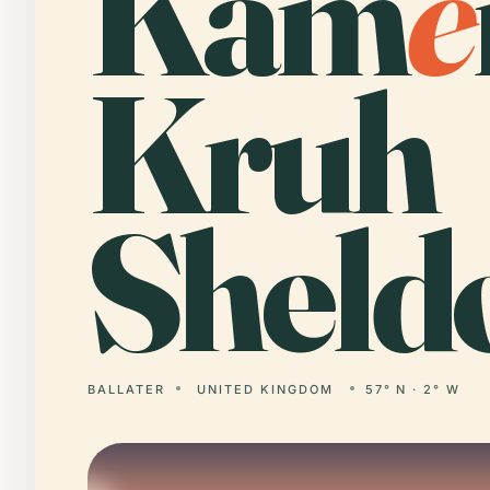
Kam
e
Kruh
Sheld
BALLATER
UNITED KINGDOM
57° N · 2° W