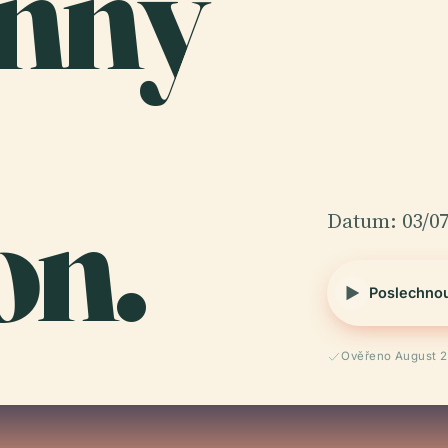
nný
on.
Datum: 03/07
Poslechno
Ověřeno August 