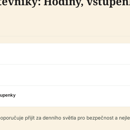
ěvníky: Hodiny, vstupen
tupenky
oporučuje přijít za denního světla pro bezpečnost a nejl