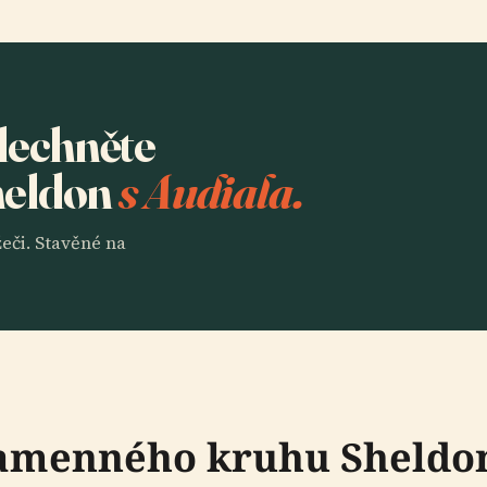
slechněte
heldon
s Audiala.
eči. Stavěné na
amenného kruhu Sheldon 