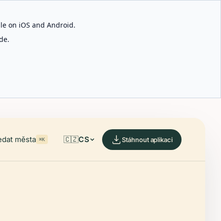
able on iOS and Android.
de.
edat města
🇨🇿
CS
Stáhnout aplikaci
⌘K