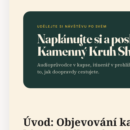
UDĚLEJTE SI NÁVŠTĚVU PO SVÉM
Naplánujte si a po
Kamenný Kruh S
Audioprůvodce v kapse, itinerář v prohlíž
to, jak doopravdy cestujete.
Úvod: Objevování k