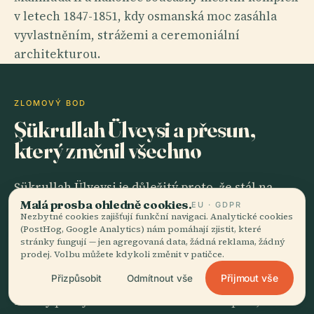
v letech 1847-1851, kdy osmanská moc zasáhla
vyvlastněním, strážemi a ceremoniální
architekturou.
ZLOMOVÝ BOD
Şükrullah Ülveysi a přesun,
který změnil všechno
Şükrullah Ülveysi je důležitý proto, že stál na
Malá prosba ohledně cookies.
rozhraní mezi soukromou správou relikvie a její
EU · GDPR
Nezbytné cookies zajišťují funkční navigaci. Analytické cookies
imperiální viditelností. Když na počátku 17.
(PostHog, Google Analytics) nám pomáhají zjistit, které
stránky fungují — jen agregovaná data, žádná reklama, žádný
století na pozvání sultána Ahmeda I. přivezl
prodej. Volbu můžete kdykoli změnit v patičce.
Hırka-i Şerif do Istanbulu, nešlo pro něj osobně
Přijmout vše
Přizpůsobit
Odmítnout vše
jen o převoz: šlo o to, zda dědičná autorita jeho
rodiny přežije uvnitř osmanské metropole, nebo