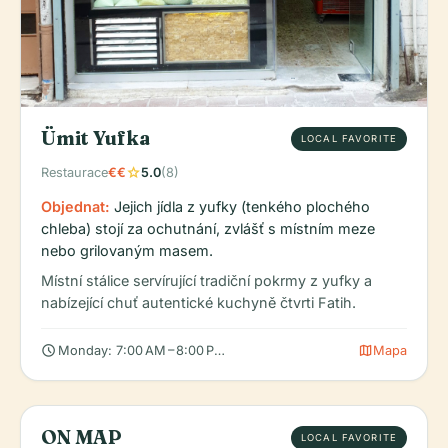
Ümit Yufka
LOCAL FAVORITE
star
Restaurace
€€
5.0
(8)
Objednat:
Jejich jídla z yufky (tenkého plochého
chleba) stojí za ochutnání, zvlášť s místním meze
nebo grilovaným masem.
Místní stálice servírující tradiční pokrmy z yufky a
nabízející chuť autentické kuchyně čtvrti Fatih.
schedule
map
Monday: 7:00 AM – 8:00 PM, Tuesday: 7:00 AM – 8:00 PM, Wedn
Mapa
ON MAP
LOCAL FAVORITE