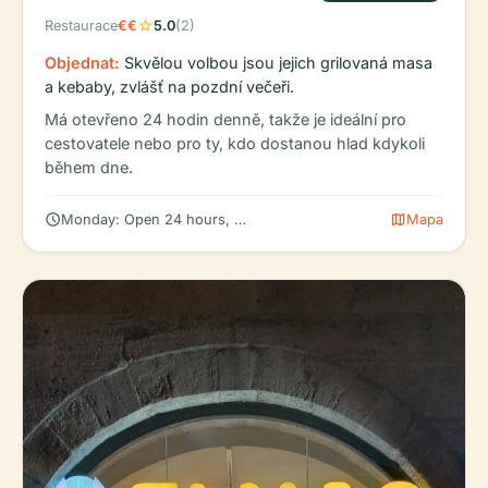
star
Restaurace
€€
5.0
(2)
Objednat:
Skvělou volbou jsou jejich grilovaná masa
a kebaby, zvlášť na pozdní večeři.
Má otevřeno 24 hodin denně, takže je ideální pro
cestovatele nebo pro ty, kdo dostanou hlad kdykoli
během dne.
schedule
map
Monday: Open 24 hours, Tuesday: Open 24 hours, Wednesday
Mapa