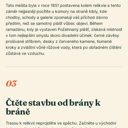
Tato mešita byla v roce 1851 postavena kolem relikvie a tento
záměr nejjasněji pocítíte u komory na straně kibly, kde
chodby, schody a galerie zpomalují váš příchod dávno
předtím, než se samotný plášť vůbec objeví. Během
ramadánu, kdy je vystaven Požehnaný plášť, získává místnost
v tom nejlepším smyslu skoro divadelní účinek: černé závěsy
prošívané stříbrem, desky z červeného kamene, tlumené
kroky a zvláštní vůně růžové vody, která po obřadném čištění
zůstává ve vzduchu.
03
Čtěte stavbu od brány k
bráně
Trasou k relikvii neprojděte ve spěchu. Začněte u východní