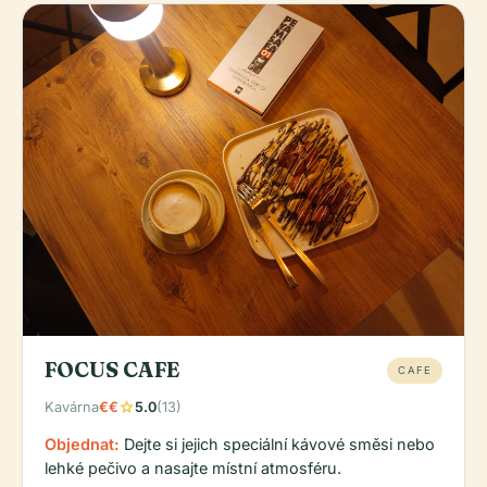
FOCUS CAFE
CAFE
star
Kavárna
€€
5.0
(13)
Objednat:
Dejte si jejich speciální kávové směsi nebo
lehké pečivo a nasajte místní atmosféru.