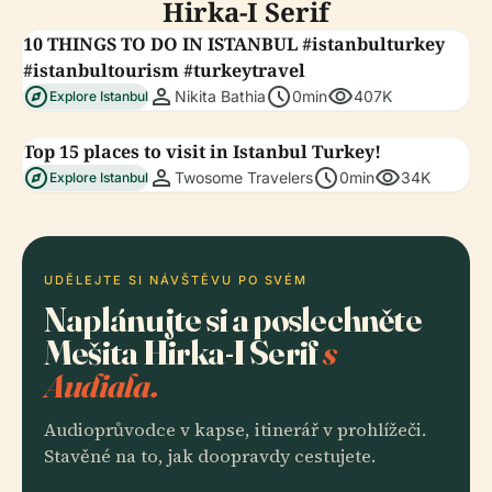
Hirka-I Serif
10 THINGS TO DO IN ISTANBUL #istanbulturkey
#istanbultourism #turkeytravel
explore
person
schedule
visibility
Nikita Bathia
0min
407K
Explore Istanbul
Top 15 places to visit in Istanbul Turkey!
explore
person
schedule
visibility
Twosome Travelers
0min
34K
Explore Istanbul
UDĚLEJTE SI NÁVŠTĚVU PO SVÉM
Naplánujte si a poslechněte
Mešita Hirka-I Serif
s
Audiala.
Audioprůvodce v kapse, itinerář v prohlížeči.
Stavěné na to, jak doopravdy cestujete.