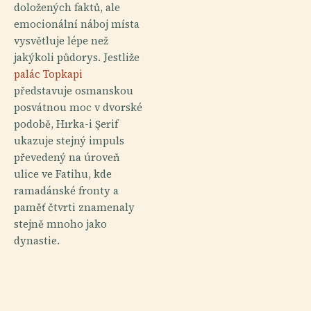
doložených faktů, ale
emocionální náboj místa
vysvětluje lépe než
jakýkoli půdorys. Jestliže
palác Topkapi
představuje osmanskou
posvátnou moc v dvorské
podobě, Hırka-i Şerif
ukazuje stejný impuls
převedený na úroveň
ulice ve Fatihu, kde
ramadánské fronty a
paměť čtvrti znamenaly
stejně mnoho jako
dynastie.