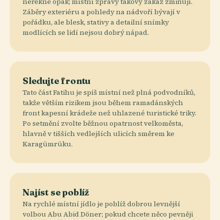
neřekne opak; místní zprávy takový zákaz zmiňují.
Záběry exteriéru a pohledy na nádvoří bývají v
pořádku, ale blesk, stativy a detailní snímky
modlících se lidí nejsou dobrý nápad.
Sledujte frontu
Tato část Fatihu je spíš místní než plná podvodníků,
takže větším rizikem jsou během ramadánských
front kapesní krádeže než uhlazené turistické triky.
Po setmění zvolte běžnou opatrnost velkoměsta,
hlavně v tišších vedlejších ulicích směrem ke
Karagümrüku.
Najíst se poblíž
Na rychlé místní jídlo je poblíž dobrou levnější
volbou Abu Abid Döner; pokud chcete něco pevněji