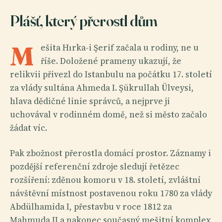
Plášť, který přerostl dům
M
ešita Hırka-i Şerif začala u rodiny, ne u
říše. Doložené prameny ukazují, že
relikvii přivezl do Istanbulu na počátku 17. století
za vlády sultána Ahmeda I. Şükrullah Ülveysi,
hlava dědičné linie správců, a nejprve ji
uchovával v rodinném domě, než si město začalo
žádat víc.
Pak zbožnost přerostla domácí prostor. Záznamy i
pozdější referenční zdroje sledují řetězec
rozšíření: zděnou komoru v 18. století, zvláštní
návštěvní místnost postavenou roku 1780 za vlády
Abdülhamida I, přestavbu v roce 1812 za
Mahmuda II a nakonec současný mešitní komplex