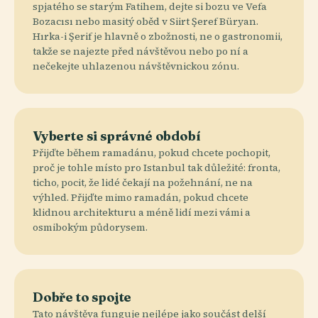
spjatého se starým Fatihem, dejte si bozu ve Vefa
Bozacısı nebo masitý oběd v Siirt Şeref Büryan.
Hırka-i Şerif je hlavně o zbožnosti, ne o gastronomii,
takže se najezte před návštěvou nebo po ní a
nečekejte uhlazenou návštěvnickou zónu.
Vyberte si správné období
Přijďte během ramadánu, pokud chcete pochopit,
proč je tohle místo pro Istanbul tak důležité: fronta,
ticho, pocit, že lidé čekají na požehnání, ne na
výhled. Přijďte mimo ramadán, pokud chcete
klidnou architekturu a méně lidí mezi vámi a
osmibokým půdorysem.
Dobře to spojte
Tato návštěva funguje nejlépe jako součást delší