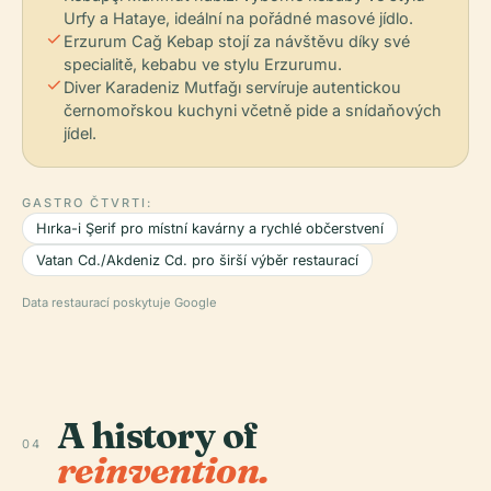
Urfy a Hataye, ideální na pořádné masové jídlo.
check
Erzurum Cağ Kebap stojí za návštěvu díky své
specialitě, kebabu ve stylu Erzurumu.
check
Diver Karadeniz Mutfağı servíruje autentickou
černomořskou kuchyni včetně pide a snídaňových
jídel.
GASTRO ČTVRTI:
Hırka-i Şerif pro místní kavárny a rychlé občerstvení
Vatan Cd./Akdeniz Cd. pro širší výběr restaurací
Data restaurací poskytuje Google
A history of
04
reinvention.