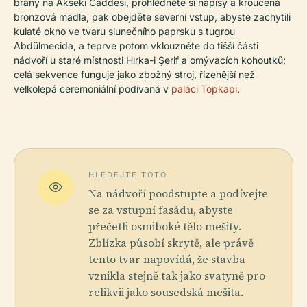
brány na Akseki Caddesi, prohlédněte si nápisy a kroucená
bronzová madla, pak obejděte severní vstup, abyste zachytili
kulaté okno ve tvaru slunečního paprsku s tugrou
Abdülmecida, a teprve potom vklouzněte do tišší části
nádvoří u staré místnosti Hırka-i Şerif a omývacích kohoutků;
celá sekvence funguje jako zbožný stroj, řízenější než
velkolepá ceremoniální podívaná v
paláci Topkapi
.
HLEDEJTE TOTO
Na nádvoří poodstupte a podívejte
se za vstupní fasádu, abyste
přečetli osmiboké tělo mešity.
Zblízka působí skrytě, ale právě
tento tvar napovídá, že stavba
vznikla stejně tak jako svatyně pro
relikvii jako sousedská mešita.