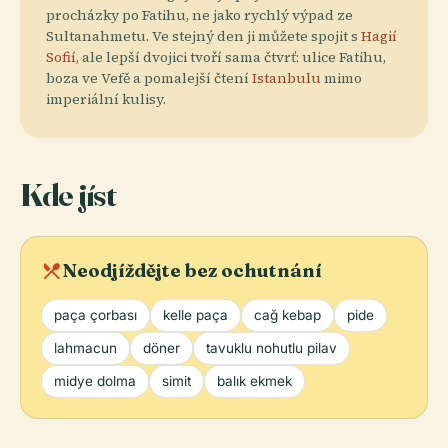
procházky po Fatihu, ne jako rychlý výpad ze
Sultanahmetu. Ve stejný den ji můžete spojit s
Hagií
Sofií
, ale lepší dvojici tvoří sama čtvrť: ulice Fatihu,
boza ve Vefě a pomalejší čtení
Istanbulu
mimo
imperiální kulisy.
Kde jíst
local_dining
Neodjíždějte bez ochutnání
paça çorbası
kelle paça
cağ kebap
pide
lahmacun
döner
tavuklu nohutlu pilav
midye dolma
simit
balık ekmek