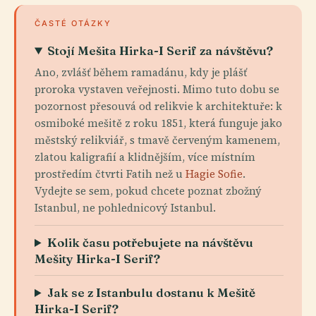
ČASTÉ OTÁZKY
Stojí Mešita Hirka-I Serif za návštěvu?
Ano, zvlášť během ramadánu, kdy je plášť
proroka vystaven veřejnosti. Mimo tuto dobu se
pozornost přesouvá od relikvie k architektuře: k
osmiboké mešitě z roku 1851, která funguje jako
městský relikviář, s tmavě červeným kamenem,
zlatou kaligrafií a klidnějším, více místním
prostředím čtvrti Fatih než u
Hagie Sofie
.
Vydejte se sem, pokud chcete poznat zbožný
Istanbul, ne pohlednicový Istanbul.
Kolik času potřebujete na návštěvu
Mešity Hirka-I Serif?
Jak se z Istanbulu dostanu k Mešitě
Hirka-I Serif?