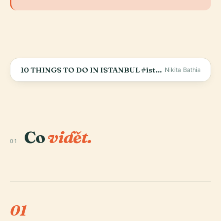
10 THINGS TO DO IN ISTANBUL #istanbulturkey #istanbultourism #turkeytravel
Nikita Bathia
Co
vidět.
01
01