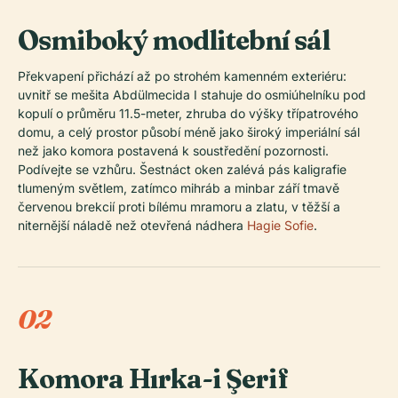
Osmiboký modlitební sál
Překvapení přichází až po strohém kamenném exteriéru:
uvnitř se mešita Abdülmecida I stahuje do osmiúhelníku pod
kopulí o průměru 11.5-meter, zhruba do výšky třípatrového
domu, a celý prostor působí méně jako široký imperiální sál
než jako komora postavená k soustředění pozornosti.
Podívejte se vzhůru. Šestnáct oken zalévá pás kaligrafie
tlumeným světlem, zatímco mihráb a minbar září tmavě
červenou brekcií proti bílému mramoru a zlatu, v těžší a
niternější náladě než otevřená nádhera
Hagie Sofie
.
02
Komora Hırka-i Şerif