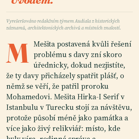
Úvodem.
Vyrešeršováno redakčním týmem Audiala z historických
záznamů, architektonických archivů a místních znalostí.
M
Mešita postavená kvůli řešení
problému s davy zní skoro
úřednicky, dokud nezjistíte,
že ty davy přicházely spatřit plášť, o
němž se věří, že patřil proroku
Mohamedovi. Mešita Hirka-I Serif v
Istanbulu v Turecku stojí za návštěvu,
protože působí méně jako památka a
více jako živý relikviář: místo, kde
byly víra, rodinná správa a