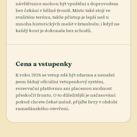
návštěvnice mohou být vpuštěni s doprovodem
bez čekání v běžné frontě. Místo také stojí ve
svažitém terénu, takže přístup je lepší než u
mnoha historických mešit v Istanbulu, i když ne
každý kout je dokonale bez schodů.
Cena a vstupenky
K roku 2026 se vstup zdá být zdarma a nenašel
jsem žádný oficiální vstupenkový systém,
rezervační platformu ani placenou možnost
přeskočit frontu. O to důležitější je načasování:
pokud chcete čekat méně, přijďte brzy v období
ramadánského otevření.