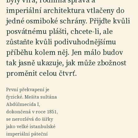
imperiální architektura vtlačeny do
jedné osmiboké schrány. Přijďte kvůli
posvátnému plášti, chcete-li, ale
zůstaňte kvůli podivuhodnějšímu
příběhu kolem něj. Jen málo budov
tak jasně ukazuje, jak může zbožnost
proměnit celou čtvrť.
První překvapení je
fyzické. Mešita sultána
Abdülmecida I,
dokončená v roce 1851,
se nerozlévá do šířky
jako velké istanbulské
imperiální páteční