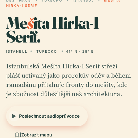
DESTINACE
TURECKO
ISTANBUL
MEŠITA
HIRKA-I SERIF
Me
š
ita Hirka-I
Serif.
ISTANBUL
TURECKO
41° N · 28° E
Istanbulská Mešita Hirka-I Serif střeží
plášť uctívaný jako prorokův oděv a během
ramadánu přitahuje fronty do mešity, kde
je zbožnost důležitější než architektura.
Poslechnout audioprůvodce
Zobrazit mapu