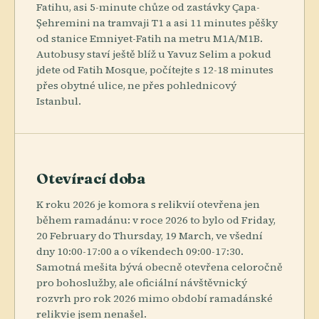
Fatihu, asi 5-minute chůze od zastávky Çapa-
Şehremini na tramvaji T1 a asi 11 minutes pěšky
od stanice Emniyet-Fatih na metru M1A/M1B.
Autobusy staví ještě blíž u Yavuz Selim a pokud
jdete od Fatih Mosque, počítejte s 12-18 minutes
přes obytné ulice, ne přes pohlednicový
Istanbul.
Otevírací doba
K roku 2026 je komora s relikvií otevřena jen
během ramadánu: v roce 2026 to bylo od Friday,
20 February do Thursday, 19 March, ve všední
dny 10:00-17:00 a o víkendech 09:00-17:30.
Samotná mešita bývá obecně otevřena celoročně
pro bohoslužby, ale oficiální návštěvnický
rozvrh pro rok 2026 mimo období ramadánské
relikvie jsem nenašel.