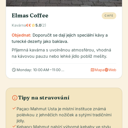
Elmas Coffee
CAFE
star
Kavárna
€€
5.0
(2)
Objednat:
Doporučit se dají jejich speciální kávy a
turecké dezerty jako baklava.
Příjemná kavárna s uvolněnou atmosférou, vhodná
na kávovou pauzu nebo lehké jídlo poblíž mešity.
schedule
map
language
Monday: 10:00 AM – 11:00 PM, Tuesday: 10:00 AM – 11:00 PM, We
Mapa
Web
info
Tipy na stravování
check
Paçacı Mahmut Usta je místní instituce známá
polévkou z jehněčích nožiček a sytými tradičními
jídly.
check
Kebapçı Mahmut nabízí výborné kebaby ve stylu