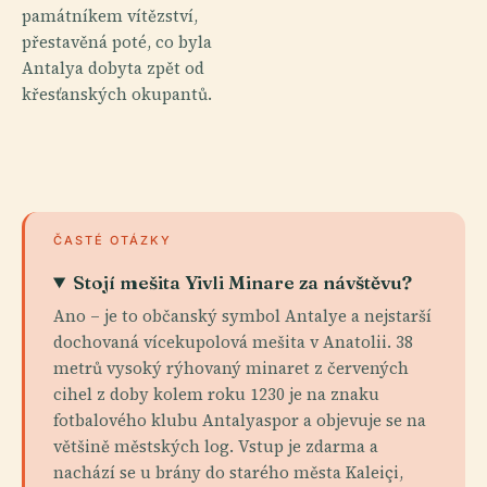
památníkem vítězství,
přestavěná poté, co byla
Antalya dobyta zpět od
křesťanských okupantů.
ČASTÉ OTÁZKY
Stojí mešita Yivli Minare za návštěvu?
Ano – je to občanský symbol Antalye a nejstarší
dochovaná vícekupolová mešita v Anatolii. 38
metrů vysoký rýhovaný minaret z červených
cihel z doby kolem roku 1230 je na znaku
fotbalového klubu Antalyaspor a objevuje se na
většině městských log. Vstup je zdarma a
nachází se u brány do starého města Kaleiçi,