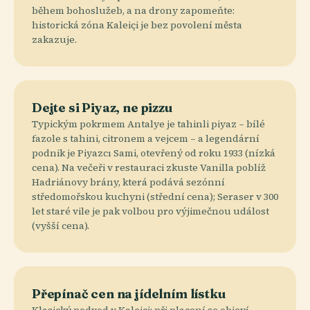
během bohoslužeb, a na drony zapomeňte:
historická zóna Kaleiçi je bez povolení města
zakazuje.
Dejte si Piyaz, ne pizzu
Typickým pokrmem Antalye je tahinli piyaz – bílé
fazole s tahini, citronem a vejcem – a legendární
podnik je Piyazcı Sami, otevřený od roku 1933 (nízká
cena). Na večeři v restauraci zkuste Vanilla poblíž
Hadriánovy brány, která podává sezónní
středomořskou kuchyni (střední cena); Seraser v 300
let staré vile je pak volbou pro výjimečnou událost
(vyšší cena).
Přepínač cen na jídelním lístku