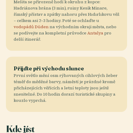
Mešita se přirozeně hodí k okruhu z kopce:
Hadriánova brána (3 min), ruiny Kesik Minare,
římský přístav a zpátky nahoru přes Hıdırlıkovu věž
– celkem asi 2–3 hodiny. Poté se ochlaďte u
vodopádů Düden
na východním okraji města, nebo
se podívejte na kompletní průvodce
Antalya
pro
delší itinerář.
Přijďte při východu slunce
První světlo mění osm rýhovaných cihlových žeber
téměř do měděné barvy, náměstí je prázdné kromě
přicházejících věřících a letní teploty jsou ještě
snesitelné. Do 10 hodin dorazí turistické skupiny a
kouzlo vyprchá.
Kde jíst