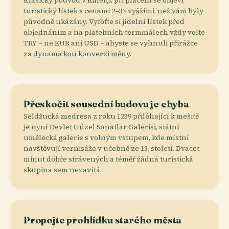
Klasický podvod v Kaleiçi: při placení se objeví
turistický lístek s cenami 2–3× vyššími, než vám byly
původně ukázány. Vyfoťte si jídelní lístek před
objednáním a na platebních terminálech vždy volte
TRY – ne EUR ani USD – abyste se vyhnuli přirážce
za dynamickou konverzi měny.
Přeskočit sousední budovu je chyba
Seldžucká medresa z roku 1239 přiléhající k mešitě
je nyní Devlet Güzel Sanatlar Galerisi, státní
umělecká galerie s volným vstupem, kde místní
navštěvují vernisáže v učebně ze 13. století. Dvacet
minut dobře strávených a téměř žádná turistická
skupina sem nezavítá.
Propojte prohlídku starého města