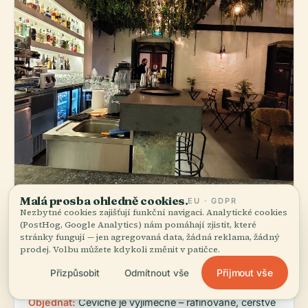
Malá prosba ohledně cookies.
EU · GDPR
Nezbytné cookies zajišťují funkční navigaci. Analytické cookies
(PostHog, Google Analytics) nám pomáhají zjistit, které
stránky fungují — jen agregovaná data, žádná reklama, žádný
Mandjie Gastro Bar &
FINE DINING
prodej. Volbu můžete kdykoli změnit v patičce.
Restaurant
Přijmout vše
Přizpůsobit
Odmítnout vše
star
Moderní turecká gastronomie
€€
4.8
(264)
Objednat:
Ceviche je výjimečné – rafinované, čerstvé