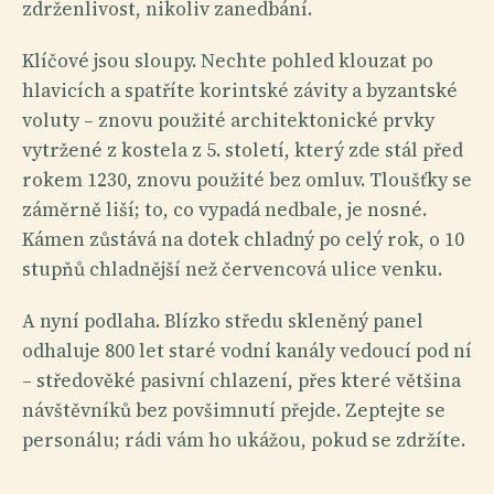
zdrženlivost, nikoliv zanedbání.
Klíčové jsou sloupy. Nechte pohled klouzat po
hlavicích a spatříte korintské závity a byzantské
voluty – znovu použité architektonické prvky
vytržené z kostela z 5. století, který zde stál před
rokem 1230, znovu použité bez omluv. Tloušťky se
záměrně liší; to, co vypadá nedbale, je nosné.
Kámen zůstává na dotek chladný po celý rok, o 10
stupňů chladnější než červencová ulice venku.
A nyní podlaha. Blízko středu skleněný panel
odhaluje 800 let staré vodní kanály vedoucí pod ní
– středověké pasivní chlazení, přes které většina
návštěvníků bez povšimnutí přejde. Zeptejte se
personálu; rádi vám ho ukážou, pokud se zdržíte.