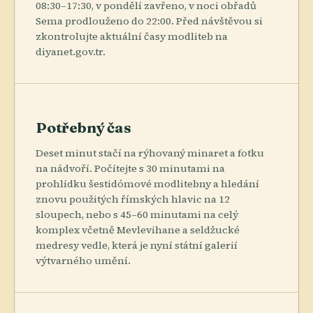
08:30–17:30, v pondělí zavřeno, v noci obřadů
Sema prodlouženo do 22:00. Před návštěvou si
zkontrolujte aktuální časy modliteb na
diyanet.gov.tr.
Potřebný čas
Deset minut stačí na rýhovaný minaret a fotku
na nádvoří. Počítejte s 30 minutami na
prohlídku šestidómové modlitebny a hledání
znovu použitých římských hlavic na 12
sloupech, nebo s 45–60 minutami na celý
komplex včetně Mevlevihane a seldžucké
medresy vedle, která je nyní státní galerií
výtvarného umění.