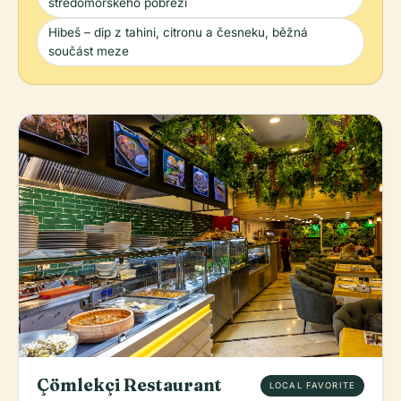
středomořského pobřeží
Hibeš – dip z tahini, citronu a česneku, běžná
součást meze
Çömlekçi Restaurant
LOCAL FAVORITE