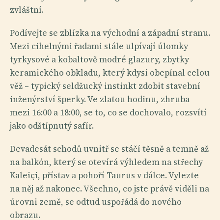
zvláštní.
Podívejte se zblízka na východní a západní stranu.
Mezi cihelnými řadami stále ulpívají úlomky
tyrkysové a kobaltově modré glazury, zbytky
keramického obkladu, který kdysi obepínal celou
věž – typický seldžucký instinkt zdobit stavební
inženýrství šperky. Ve zlatou hodinu, zhruba
mezi 16:00 a 18:00, se to, co se dochovalo, rozsvítí
jako odštípnutý safír.
Devadesát schodů uvnitř se stáčí těsně a temně až
na balkón, který se otevírá výhledem na střechy
Kaleiçi, přístav a pohoří Taurus v dálce. Vylezte
na něj až nakonec. Všechno, co jste právě viděli na
úrovni země, se odtud uspořádá do nového
obrazu.