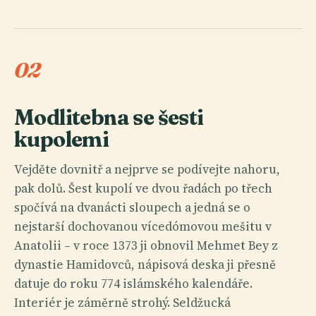
02
Modlitebna se šesti
kupolemi
Vejděte dovnitř a nejprve se podívejte nahoru,
pak dolů. Šest kupolí ve dvou řadách po třech
spočívá na dvanácti sloupech a jedná se o
nejstarší dochovanou vícedómovou mešitu v
Anatolii – v roce 1373 ji obnovil Mehmet Bey z
dynastie Hamidovců, nápisová deska ji přesně
datuje do roku 774 islámského kalendáře.
Interiér je záměrně strohý. Seldžucká