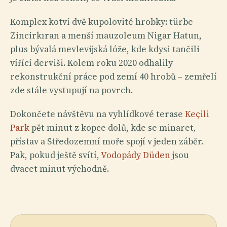
Komplex kotví dvě kupolovité hrobky: türbe
Zincirkıran a menší mauzoleum Nigar Hatun,
plus bývalá mevlevijská lóže, kde kdysi tančili
vířící derviši. Kolem roku 2020 odhalily
rekonstrukční práce pod zemí 40 hrobů – zemřelí
zde stále vystupují na povrch.
Dokončete návštěvu na vyhlídkové terase
Keçili
Park
pět minut z kopce dolů, kde se minaret,
přístav a Středozemní moře spojí v jeden záběr.
Pak, pokud ještě svítí,
Vodopády Düden
jsou
dvacet minut východně.