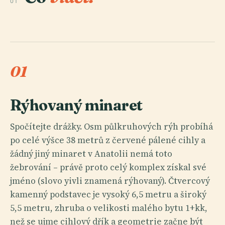
01
01
Rýhovaný minaret
Spočítejte drážky. Osm půlkruhových rýh probíhá
po celé výšce 38 metrů z červené pálené cihly a
žádný jiný minaret v Anatolii nemá toto
žebrování – právě proto celý komplex získal své
jméno (slovo yivli znamená rýhovaný). Čtvercový
kamenný podstavec je vysoký 6,5 metru a široký
5,5 metru, zhruba o velikosti malého bytu 1+kk,
než se ujme cihlový dřík a geometrie začne být