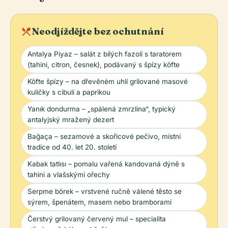
local_dining
Neodjíždějte bez ochutnání
Antalya Piyaz – salát z bílých fazolí s taratorem
(tahini, citron, česnek), podávaný s špízy köfte
Köfte špízy – na dřevěném uhlí grilované masové
kuličky s cibulí a paprikou
Yanık dondurma – „spálená zmrzlina“, typický
antalyjský mražený dezert
Bağaça – sezamové a skořicové pečivo, místní
tradice od 40. let 20. století
Kabak tatlısı – pomalu vařená kandovaná dýně s
tahini a vlašskými ořechy
Serpme börek – vrstvené ručně válené těsto se
sýrem, špenátem, masem nebo bramborami
Čerstvý grilovaný červený mul – specialita