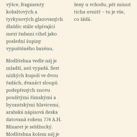
výšce, fragmenty
ženy u vchodu, pět minut
kobaltových a
ticha uvnitř – to je vše,
tyrkysových glazovaných
co žádá.
dlaždic stále ulpívající
mezi řadami cihel jako
poslední šupiny
vypuštěného bazénu.
Modlitebna vedle něj je
mladší, než vypadá. Šest
nízkých kupolí ve dvou
řadách, dvanáct sloupů
podepřených znovu
použitými římskými a
byzantskými hlavicemi,
arabská nápisová deska
datovaná rokem 774 A.H.
Minaret je seldžucký.
Modlitebna kolem něj je