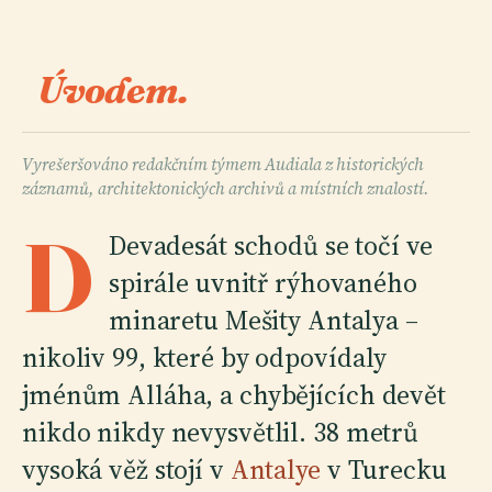
Úvodem.
Vyrešeršováno redakčním týmem Audiala z historických
záznamů, architektonických archivů a místních znalostí.
D
Devadesát schodů se točí ve
spirále uvnitř rýhovaného
minaretu Mešity Antalya –
nikoliv 99, které by odpovídaly
jménům Alláha, a chybějících devět
nikdo nikdy nevysvětlil. 38 metrů
vysoká věž stojí v
Antalye
v Turecku