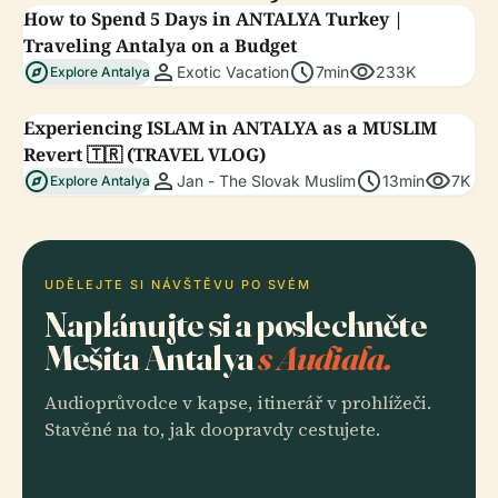
How to Spend 5 Days in ANTALYA Turkey |
Traveling Antalya on a Budget
explore
person
schedule
visibility
Exotic Vacation
7min
233K
Explore Antalya
Experiencing ISLAM in ANTALYA as a MUSLIM
Revert 🇹🇷 (TRAVEL VLOG)
explore
person
schedule
visibility
Jan - The Slovak Muslim
13min
7K
Explore Antalya
UDĚLEJTE SI NÁVŠTĚVU PO SVÉM
Naplánujte si a poslechněte
Mešita Antalya
s Audiala.
Audioprůvodce v kapse, itinerář v prohlížeči.
Stavěné na to, jak doopravdy cestujete.