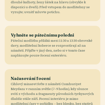
dlouhé kalhoty, ženy šátek na hlavu (obvykle k
dispozici u dveří). Před vstupem do modlitebny se
vyzujte; uvnitř mluvte potichu.
Vyhněte se pátečnímu poledni
Páteční modlitba přiláká mezi 11:30 a 13:30 obrovské
davy, modlitební koberce se rozprostírají až na
náměstí. Přijďte v jiný den, nebo si v tomto čase
naplánujte pouze focení exteriéru.
Načasování focení
Cihlový minaret foťte z náměstí Cumhuriyet
Meydanı v ranním světle (7–9 hodin), kdy slunce
svítí z východu a fragmenty původních tyrkysových
dlaždic stále září. Focení interiéru je mimo
modlitební časy v pořádku – bez blesku, bez stativů