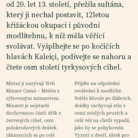
od 20. let 13. století, přežila sultána,
který ji nechal postavit, 12letou
křižáckou okupaci i původní
modlitebnu, k níž měla věřící
svolávat. Vyšplhejte se po kočičích
hlavách Kaleiçi, podívejte se nahoru a
čtete osm století tyrkysových cihel.
Místní ji nazývají Yivli
Přijďte na odpolední
Minare Camii – Mešita s
svolávání k modlitbě.
rýhovaným minaretem.
Světlo klouže po žlábcích,
Minaret je nejstarší
drážky zachycují stín v
dochovanou částí: dřík z
osmi svislých pruzích a
červených cihel, osm
celá věž na chvíli vypadá,
polokruhových drážek
jako by se pohybovala.
táhnoucích se po celé
Vyzutí u dveří, šátek pro