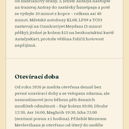
od Hadriánovy brány. Z letiště Antalya nastupte
na tramvaj Antray do zastávky İsmetpaşa a poté
se vydejte 10 minut z kopce – celkem asi 40
minut. Městské autobusy KL08, LF09 a TC93
zastavují na Cumhuriyet Meydanı (5 minut
pěšky); jízdné je kolem ₺15 na bezkontaktní kartě
AntalyaKart, protože většina řidičů hotovost
nepřijímá.
Otevírací doba
Od roku 2026 je mešita otevřena denně bez
pevné uzavírací doby a se vstupem zdarma, ale
nemuslimové jsou během pěti denních
modliteb odmítnuti – Fajr kolem 05:00, Dhuhr
12:30, Asr 16:00, Maghrib 19:30, Isha 21:00
(sezónní posun ±1 hodina). Přilehlé Muzeum
Mevlevihane je otevřeno od úterý do neděle