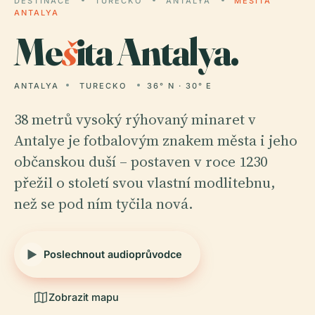
DESTINACE
TURECKO
ANTALYA
MEŠITA
ANTALYA
Me
š
ita Antalya.
ANTALYA
TURECKO
36° N · 30° E
38 metrů vysoký rýhovaný minaret v
Antalye je fotbalovým znakem města i jeho
občanskou duší – postaven v roce 1230
přežil o století svou vlastní modlitebnu,
než se pod ním tyčila nová.
Poslechnout audioprůvodce
Zobrazit mapu