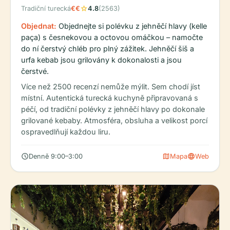
star
Tradiční turecká
€€
4.8
(2563)
Objednat:
Objednejte si polévku z jehněčí hlavy (kelle
paça) s česnekovou a octovou omáčkou – namočte
do ní čerstvý chléb pro plný zážitek. Jehněčí šiš a
urfa kebab jsou grilovány k dokonalosti a jsou
čerstvé.
Více než 2500 recenzí nemůže mýlit. Sem chodí jíst
místní. Autentická turecká kuchyně připravovaná s
péčí, od tradiční polévky z jehněčí hlavy po dokonale
grilované kebaby. Atmosféra, obsluha a velikost porcí
ospravedlňují každou liru.
schedule
map
language
Denně 9:00–3:00
Mapa
Web