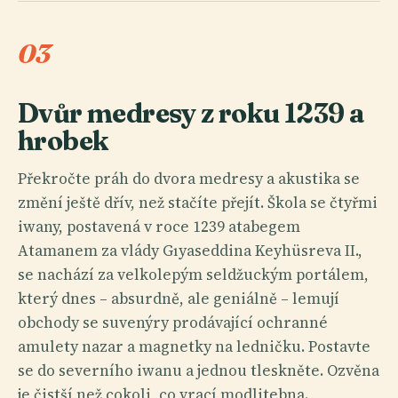
03
Dvůr medresy z roku 1239 a
hrobek
Překročte práh do dvora medresy a akustika se
změní ještě dřív, než stačíte přejít. Škola se čtyřmi
iwany, postavená v roce 1239 atabegem
Atamanem za vlády Gıyaseddina Keyhüsreva II.,
se nachází za velkolepým seldžuckým portálem,
který dnes – absurdně, ale geniálně – lemují
obchody se suvenýry prodávající ochranné
amulety nazar a magnetky na ledničku. Postavte
se do severního iwanu a jednou tleskněte. Ozvěna
je čistší než cokoli, co vrací modlitebna.