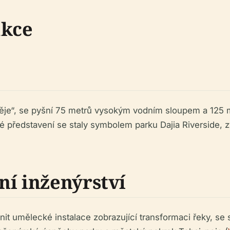
akce
děje“, se pyšní 75 metrů vysokým vodním sloupem a 125 
é představení se staly symbolem parku Dajia Riverside, 
ní inženýrství
t umělecké instalace zobrazující transformaci řeky, se soc