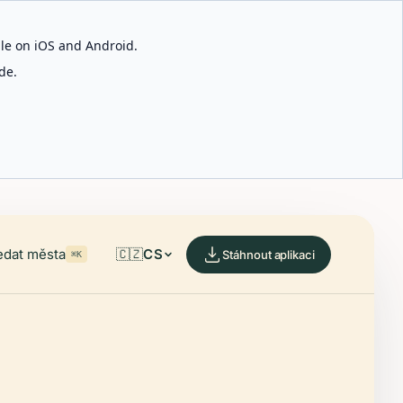
able on iOS and Android.
de.
edat města
🇨🇿
CS
Stáhnout aplikaci
⌘K