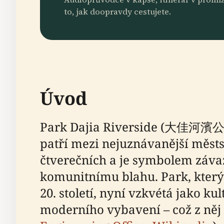
to, jak doopravdy cestujete.
Úvod
Park Dajia Riverside (大佳河濱公園)
patří mezi nejuznávanější městs
čtverečních a je symbolem záva
komunitnímu blahu. Park, který 
20. století, nyní vzkvétá jako 
moderního vybavení – což z něj č