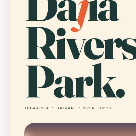
Da
j
ia
Rivers
Park.
TCHAJ-PEJ
TAIWAN
25° N · 121° E