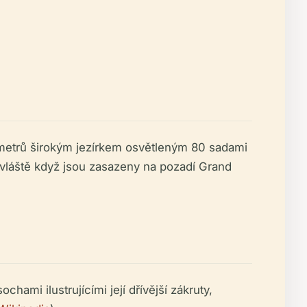
metrů širokým jezírkem osvětleným 80 sadami
zvláště když jsou zasazeny na pozadí Grand
hami ilustrujícími její dřívější zákruty,