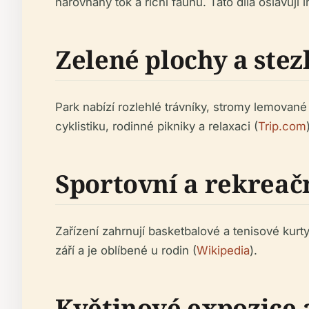
narovnaný tok a říční faunu. Tato díla oslavuj
Zelené plochy a stez
Park nabízí rozlehlé trávníky, stromy lemované 
cyklistiku, rodinné pikniky a relaxaci (
Trip.com
Sportovní a rekreačn
Zařízení zahrnují basketbalové a tenisové kurt
září a je oblíbené u rodin (
Wikipedia
).
Květinové expozice 