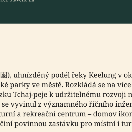
, uhnízděný podél řeky Keelung v okr
ké parky ve městě. Rozkládá se na více
zku Tchaj-peje k udržitelnému rozvoji 
se vyvinul z významného říčního inžen
kulturní a rekreační centrum – domov ik
iní povinnou zastávku pro místní i turi