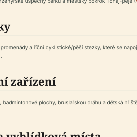
í inženýrské úspěchy parku a městský pokrok Tchaj-peje (
ky
promenády a říční cyklistické/pěší stezky, které se napoju
).
í zařízení
y, badmintonové plochy, bruslařskou dráhu a dětská hřišt
a vyhlídková místa