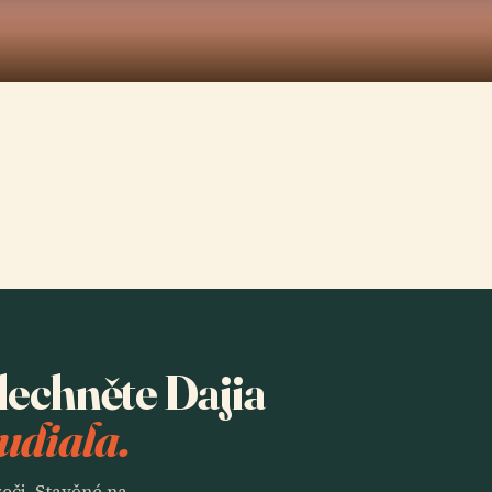
slechněte Dajia
udiala.
eči. Stavěné na