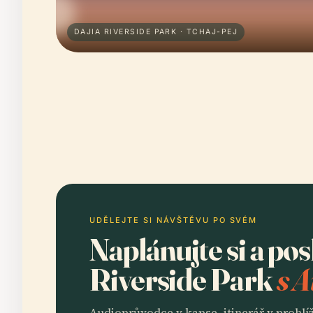
DAJIA RIVERSIDE PARK · TCHAJ-PEJ
UDĚLEJTE SI NÁVŠTĚVU PO SVÉM
Naplánujte si a po
Riverside Park
s A
Audioprůvodce v kapse, itinerář v prohlíž