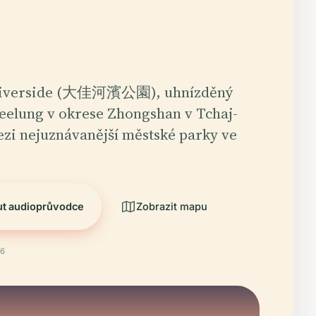
 Riverside (大佳河濱公園), uhnízděný
eelung v okrese Zhongshan v Tchaj-
mezi nejuznávanější městské parky ve
ut audioprůvodce
Zobrazit mapu
26