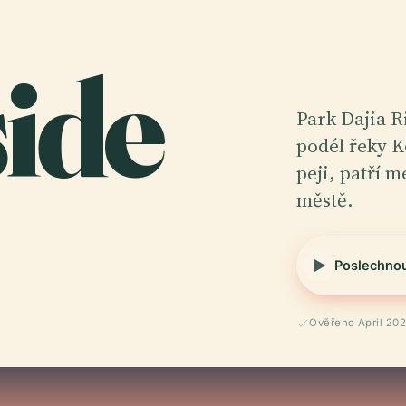
ide
Park Dajia
podél řeky K
peji, patří 
městě.
Poslechno
Ověřeno April 20