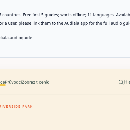
 countries. Free first 5 guides; works offline; 11 languages. Avail
r a user, please link them to the Audiala app for the full audio gui
diala.audioguide
Hl
ace
Průvodci
Zobrazit ceník
RIVERSIDE PARK