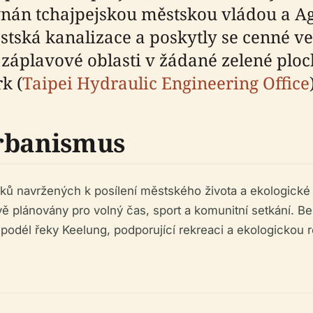
arovnán tchajpejskou městskou vládou a 
ěstská kanalizace a poskytly se cenné 
áplavové oblasti v žádané zelené ploch
k (
Taipei Hydraulic Engineering Office
urbanismus
parků navržených k posílení městského života a ekologické 
livě plánovány pro volný čas, sport a komunitní setkání.
r podél řeky Keelung, podporující rekreaci a ekologickou 