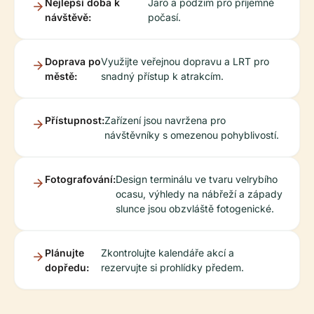
Nejlepší doba k
Jaro a podzim pro příjemné
návštěvě:
počasí.
Doprava po
Využijte veřejnou dopravu a LRT pro
městě:
snadný přístup k atrakcím.
Přístupnost:
Zařízení jsou navržena pro
návštěvníky s omezenou pohyblivostí.
Fotografování:
Design terminálu ve tvaru velrybího
ocasu, výhledy na nábřeží a západy
slunce jsou obzvláště fotogenické.
Plánujte
Zkontrolujte kalendáře akcí a
dopředu:
rezervujte si prohlídky předem.