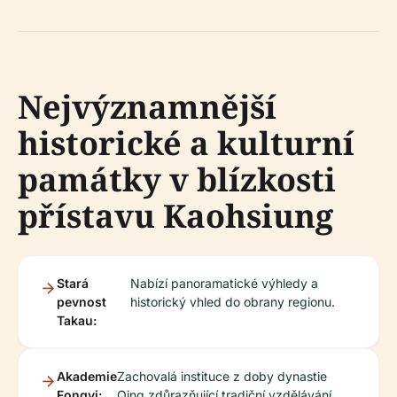
Nejvýznamnější
historické a kulturní
památky v blízkosti
přístavu Kaohsiung
Stará
Nabízí panoramatické výhledy a
pevnost
historický vhled do obrany regionu.
Takau:
Akademie
Zachovalá instituce z doby dynastie
Fongyi:
Qing zdůrazňující tradiční vzdělávání.