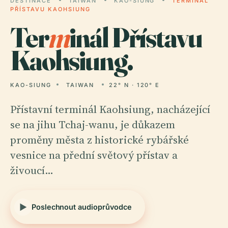
DESTINACE
TAIWAN
KAO-SIUNG
TERMINÁL
PŘÍSTAVU KAOHSIUNG
Ter
m
inál Přístavu
Kaohsiung.
KAO-SIUNG
TAIWAN
22° N · 120° E
Přístavní terminál Kaohsiung, nacházející
se na jihu Tchaj-wanu, je důkazem
proměny města z historické rybářské
vesnice na přední světový přístav a
živoucí…
Poslechnout audioprůvodce