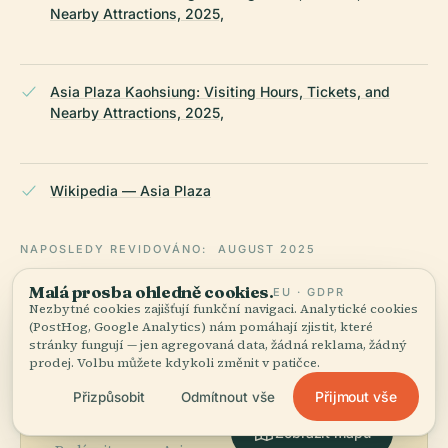
Nearby Attractions, 2025,
Asia Plaza Kaohsiung: Visiting Hours, Tickets, and
Nearby Attractions, 2025,
Wikipedia — Asia Plaza
NAPOSLEDY REVIDOVÁNO:
AUGUST 2025
Zpracováno z Wikidat, Wikipedie a oficiálních zdrojů ·
Malá prosba ohledně cookies.
EU · GDPR
fakticky ověřeno ·
Jak tvoříme naše průvodce →
Nezbytné cookies zajišťují funkční navigaci. Analytické cookies
(PostHog, Google Analytics) nám pomáhají zjistit, které
stránky fungují — jen agregovaná data, žádná reklama, žádný
prodej. Volbu můžete kdykoli změnit v patičce.
Prozkoumejte
Přijmout vše
Přizpůsobit
Odmítnout vše
okolí
Zobrazit mapu