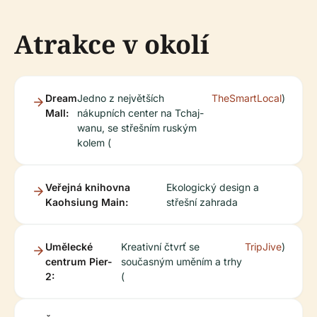
Atrakce v okolí
Dream
Jedno z největších
TheSmartLocal
)
Mall:
nákupních center na Tchaj-
wanu, se střešním ruským
kolem (
Veřejná knihovna
Ekologický design a
Kaohsiung Main:
střešní zahrada
Umělecké
Kreativní čtvrť se
TripJive
)
centrum Pier-
současným uměním a trhy
2:
(