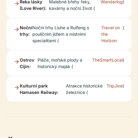
Řeka lásky
Malebné břehy řeky,
Wanderlog
)
(Love River):
kavárny a noční život (
Noční
Noční trhy Liuhe a Ruifeng s
Travel on
)
trhy:
pouličním jídlem a místními
the
specialitami (
Horizon
Ostrov
Pláže, mořské plody a
TheSmartLocal
)
Cijin:
historický maják (
Kulturní park
Atrakce historické
TripJive
)
Hamasen Railway:
železnice (