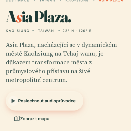
DESTINACE
TAIWAN
KAO-SIUNG
ASIA PLAZA
A
s
ia Plaza.
KAO-SIUNG
TAIWAN
22° N · 120° E
Asia Plaza, nacházející se v dynamickém
městě Kaohsiung na Tchaj-wanu, je
důkazem transformace města z
průmyslového přístavu na živé
metropolitní centrum.
Poslechnout audioprůvodce
Zobrazit mapu