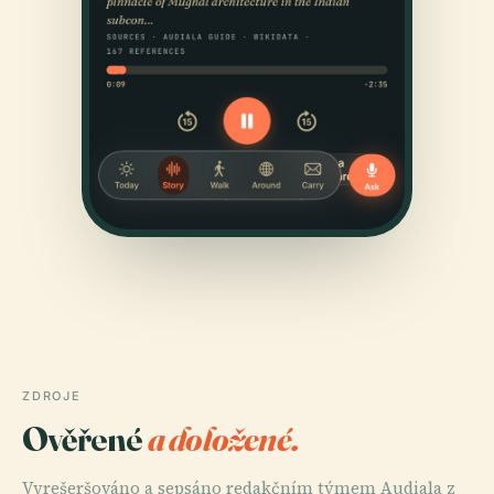
ZDROJE
Ověřené
a doložené.
Vyrešeršováno a sepsáno redakčním týmem Audiala z