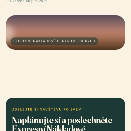
Ověřeno August 2025
EXPRESNÍ NÁKLADOVÉ CENTRUM · CURYCH
UDĚLEJTE SI NÁVŠTĚVU PO SVÉM
Naplánujte si a poslechněte
Expresní Nákladové