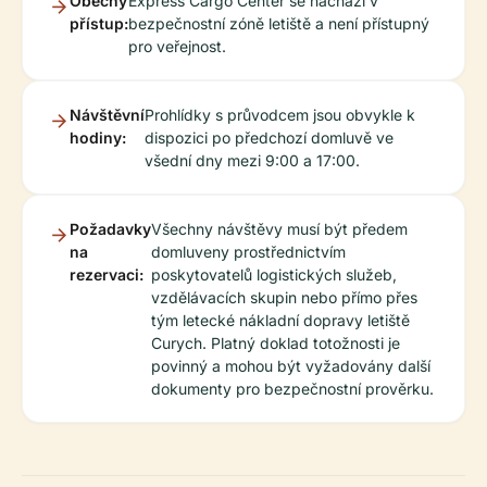
Obecný
Express Cargo Center se nachází v
přístup:
bezpečnostní zóně letiště a není přístupný
pro veřejnost.
Návštěvní
Prohlídky s průvodcem jsou obvykle k
hodiny:
dispozici po předchozí domluvě ve
všední dny mezi 9:00 a 17:00.
Požadavky
Všechny návštěvy musí být předem
na
domluveny prostřednictvím
rezervaci:
poskytovatelů logistických služeb,
vzdělávacích skupin nebo přímo přes
tým letecké nákladní dopravy letiště
Curych. Platný doklad totožnosti je
povinný a mohou být vyžadovány další
dokumenty pro bezpečnostní prověrku.