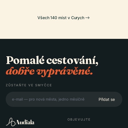
Všech 140 míst v Curych
Pomalé cestování,
dobře vyprávěné.
ZŮSTAŇTE VE SMYČCE
Přidat se
OBJEVUJTE
Audiala