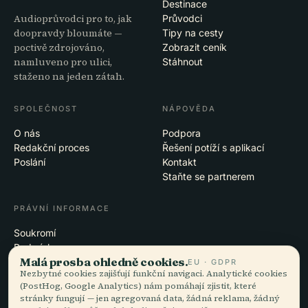
Destinace
Audioprůvodci pro to, jak
Průvodci
doopravdy bloumáte —
Tipy na cesty
poctivě zdrojováno,
Zobrazit ceník
namluveno pro ulici,
Stáhnout
staženo na jeden zátah.
SPOLEČNOST
NÁPOVĚDA
O nás
Podpora
Redakční proces
Řešení potíží s aplikací
Poslání
Kontakt
Staňte se partnerem
PRÁVNÍ INFORMACE
Soukromí
Podmínky
Malá prosba ohledně cookies.
Nastavení cookies
EU · GDPR
Nezbytné cookies zajišťují funkční navigaci. Analytické cookies
Smazat účet
(PostHog, Google Analytics) nám pomáhají zjistit, které
stránky fungují — jen agregovaná data, žádná reklama, žádný