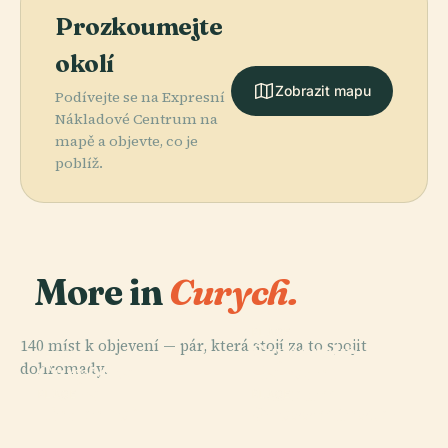
Prozkoumejte
okolí
Zobrazit mapu
Podívejte se na Expresní
Nákladové Centrum na
mapě a objevte, co je
poblíž.
More in
Curych.
PLACE
140 míst k objevení — pár, která stojí za to spojit
Švýcarské
PLACE
dohromady.
Curyšská
Národní
Opera
Muzeum
PLACE
PLACE
Lindenhof
Grossmünster