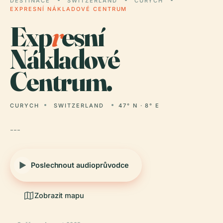
DESTINACE
SWITZERLAND
CURYCH
EXPRESNÍ NÁKLADOVÉ CENTRUM
Exp
r
esní
Nákladové
Centrum.
CURYCH
SWITZERLAND
47° N · 8° E
---
Poslechnout audioprůvodce
Zobrazit mapu