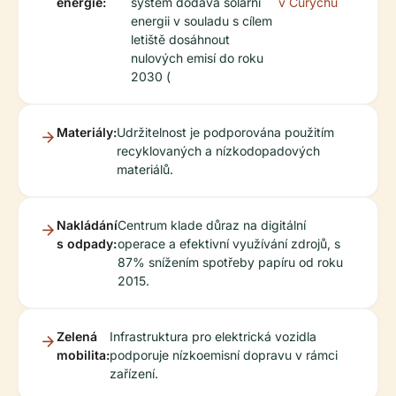
energie:
systém dodává solární
v Curychu
energii v souladu s cílem
letiště dosáhnout
nulových emisí do roku
2030 (
Materiály:
Udržitelnost je podporována použitím
recyklovaných a nízkodopadových
materiálů.
Nakládání
Centrum klade důraz na digitální
s odpady:
operace a efektivní využívání zdrojů, s
87% snížením spotřeby papíru od roku
2015.
Zelená
Infrastruktura pro elektrická vozidla
mobilita:
podporuje nízkoemisní dopravu v rámci
zařízení.