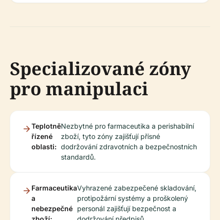
Specializované zóny
pro manipulaci
Teplotně
Nezbytné pro farmaceutika a perishabilní
řízené
zboží, tyto zóny zajišťují přísné
oblasti:
dodržování zdravotních a bezpečnostních
standardů.
Farmaceutika
Vyhrazené zabezpečené skladování,
a
protipožární systémy a proškolený
nebezpečné
personál zajišťují bezpečnost a
zboží:
dodržování předpisů.