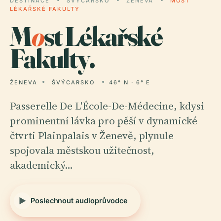
DESTINACE
ŠVÝCARSKO
ŽENEVA
MOST
LÉKAŘSKÉ FAKULTY
M
o
st Lékařské
Fakulty.
ŽENEVA
ŠVÝCARSKO
46° N · 6° E
Passerelle De L'École-De-Médecine, kdysi
prominentní lávka pro pěší v dynamické
čtvrti Plainpalais v Ženevě, plynule
spojovala městskou užitečnost,
akademický…
Poslechnout audioprůvodce