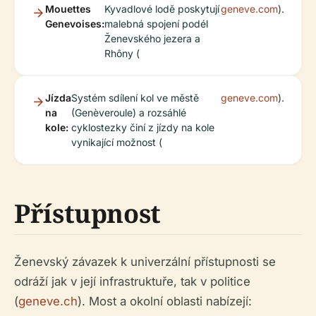
Mouettes
Kyvadlové lodě poskytují
geneve.com
).
Genevoises:
malebná spojení podél
Ženevského jezera a
Rhôny (
Jízda
Systém sdílení kol ve městě
geneve.com
).
na
(Genèveroule) a rozsáhlé
kole:
cyklostezky činí z jízdy na kole
vynikající možnost (
Přístupnost
Ženevský závazek k univerzální přístupnosti se
odráží jak v její infrastruktuře, tak v politice
(
geneve.ch
). Most a okolní oblasti nabízejí: