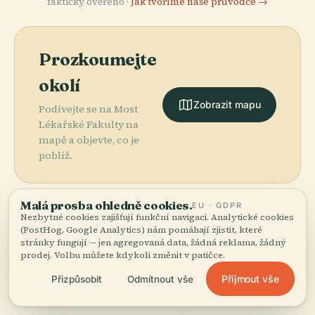
fakticky ověřeno ·
Jak tvoříme naše průvodce →
Prozkoumejte
okolí
Zobrazit mapu
Podívejte se na Most
Lékařské Fakulty na
mapě a objevte, co je
poblíž.
Malá prosba ohledně cookies.
EU · GDPR
Nezbytné cookies zajišťují funkční navigaci. Analytické cookies
(PostHog, Google Analytics) nám pomáhají zjistit, které
More in
Ženeva.
stránky fungují — jen agregovaná data, žádná reklama, žádný
prodej. Volbu můžete kdykoli změnit v patičce.
PLACE
Konservatoř A
Přijmout vše
Přizpůsobit
Odmítnout vše
115 míst k objevení — pár, která stojí za to spojit
Botanická
PLACE
PLACE
dohromady.
Přírodovědecké
Katedrála
Zahrada Města
PLACE