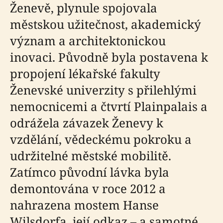
Ženevě, plynule spojovala
městskou užitečnost, akademický
význam a architektonickou
inovaci. Původně byla postavena k
propojení lékařské fakulty
Ženevské univerzity s přilehlými
nemocnicemi a čtvrtí Plainpalais a
odrážela závazek Ženevy k
vzdělání, vědeckému pokroku a
udržitelné městské mobilitě.
Zatímco původní lávka byla
demontována v roce 2012 a
nahrazena mostem Hanse
Wilsdorfa, její odkaz – a samotné