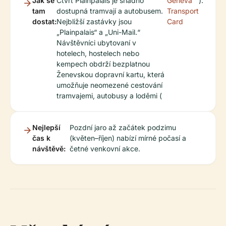
Jak se
Čtvrť Plainpalais je snadno
Geneva
).
tam
dostupná tramvají a autobusem.
Transport
dostat:
Nejbližší zastávky jsou
Card
„Plainpalais“ a „Uni-Mail.“
Návštěvníci ubytovaní v
hotelech, hostelech nebo
kempech obdrží bezplatnou
Ženevskou dopravní kartu, která
umožňuje neomezené cestování
tramvajemi, autobusy a loděmi (
Nejlepší
Pozdní jaro až začátek podzimu
čas k
(květen–říjen) nabízí mírné počasí a
návštěvě:
četné venkovní akce.