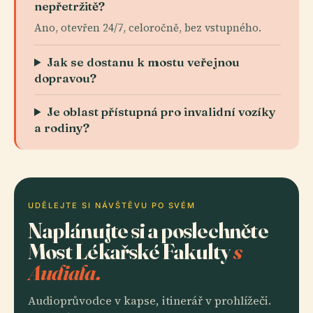
nepřetržitě?
Ano, otevřen 24/7, celoročně, bez vstupného.
Jak se dostanu k mostu veřejnou
dopravou?
Je oblast přístupná pro invalidní vozíky
a rodiny?
UDĚLEJTE SI NÁVŠTĚVU PO SVÉM
Naplánujte si a poslechněte
Most Lékařské Fakulty
s
Audiala.
Audioprůvodce v kapse, itinerář v prohlížeči.