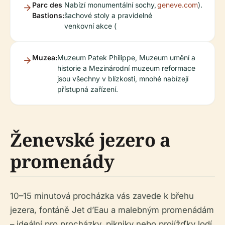
Parc des
Nabízí monumentální sochy,
geneve.com
).
Bastions:
šachové stoly a pravidelné
venkovní akce (
Muzea:
Muzeum Patek Philippe, Muzeum umění a
historie a Mezinárodní muzeum reformace
jsou všechny v blízkosti, mnohé nabízejí
přístupná zařízení.
Ženevské jezero a
promenády
10–15 minutová procházka vás zavede k břehu
jezera, fontáně Jet d’Eau a malebným promenádám
– ideální pro procházky, pikniky nebo projížďky lodí