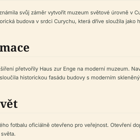
oznámila svůj záměr vytvořit muzeum světové úrovně v
ická budova v srdci Curychu, která dříve sloužila jako h
rmace
ozšíření přetvořily Haus zur Enge na moderní muzeum. N
sloučila historickou fasádu budovy s moderním skleně
Svět
 fotbalu oficiálně otevřeno pro veřejnost. Otevření dop
 světa.