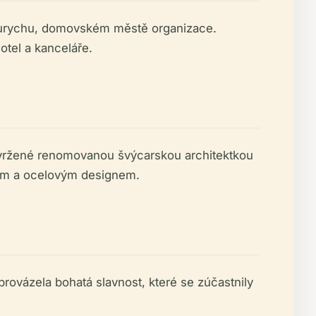
 Curychu, domovském městě organizace.
otel a kanceláře.
avržené renomovanou švýcarskou architektkou
ným a ocelovým designem.
rovázela bohatá slavnost, které se zúčastnily