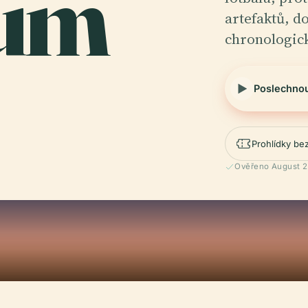
um
artefaktů, d
chronologic
Poslechno
Prohlídky be
Ověřeno August 