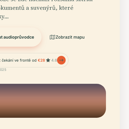
okumentů a suvenýrů, které
ky…
ut audioprůvodce
Zobrazit mapu
z čekání ve frontě od
€28
4.6
2025