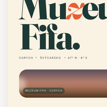
Mu
z
e
Fifa.
CURYCH
ŠVÝCARSKO
47° N · 8° E
MUZEUM FIFA · CURYCH