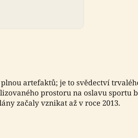
a
nou artefaktů; je to svědectví trvaléh
alizovaného prostoru na oslavu sportu 
 plány začaly vznikat až v roce 2013.