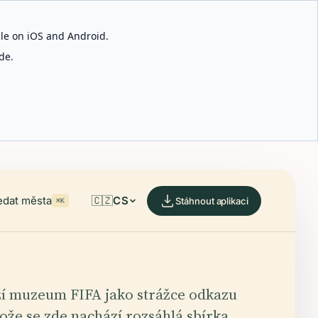
able on iOS and Android.
de.
edat města
🇨🇿
CS
Stáhnout aplikaci
⌘K
ží muzeum FIFA jako strážce odkazu
tože se zde nachází rozsáhlá sbírka