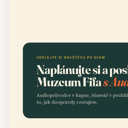
UDĚLEJTE SI NÁVŠTĚVU PO SVÉM
Naplánujte si a po
Muzeum Fifa
s Aud
Audioprůvodce v kapse, itinerář v prohlíž
to, jak doopravdy cestujete.