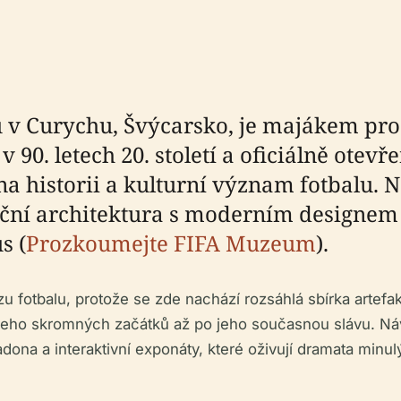
v Curychu, Švýcarsko, je majákem pro
 v 90. letech 20. století a oficiálně ote
na historii a kulturní význam fotbalu. 
iční architektura s moderním designem 
s (
Prozkoumejte FIFA Muzeum
).
u fotbalu, protože se zde nachází rozsáhlá sbírka artefa
jeho skromných začátků až po jeho současnou slávu. Návš
ona a interaktivní exponáty, které oživují dramata minulý