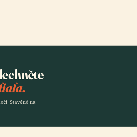
slechněte
iala.
eči. Stavěné na