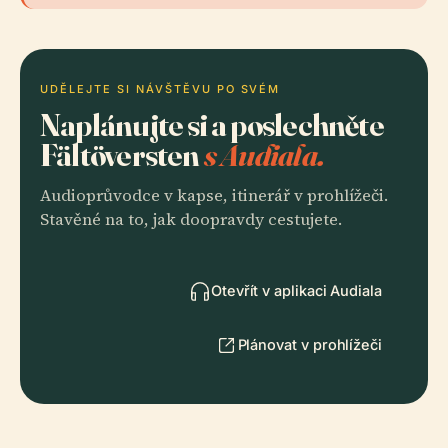
UDĚLEJTE SI NÁVŠTĚVU PO SVÉM
Naplánujte si a poslechněte
Fältöversten
s Audiala.
Audioprůvodce v kapse, itinerář v prohlížeči.
Stavěné na to, jak doopravdy cestujete.
Otevřít v aplikaci Audiala
Plánovat v prohlížeči