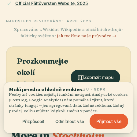
Official Fältöversten Website, 2025
NAPOSLEDY REVIDOVÁNO:
APRIL 2026
Zpracováno z Wikidat, Wikipedie a oficiálních zdrojů ·
fakticky ověřeno ·
Jak tvoříme naše průvodce →
Prozkoumejte
okolí
Zobrazit mapu
Podívejte se na
Malá prosba ohledně cookies.
Fältöversten na mapě a
EU · GDPR
Nezbytné cookies zajišťují funkční navigaci. Analytické cookies
objevte, co je poblíž.
(PostHog, Google Analytics) nám pomáhají zjistit, které
stránky fungují — jen agregovaná data, žádná reklama, žádný
prodej. Volbu můžete kdykoli změnit v patičce.
Přijmout vše
Přizpůsobit
Odmítnout vše
More in
Stockholm.