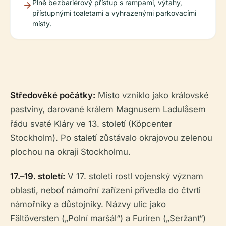
Plně bezbariérový přístup s rampami, výtahy,
přístupnými toaletami a vyhrazenými parkovacími
místy.
Středověké počátky:
Místo vzniklo jako královské
pastviny, darované králem Magnusem Ladulåsem
řádu svaté Kláry ve 13. století (Köpcenter
Stockholm). Po staletí zůstávalo okrajovou zelenou
plochou na okraji Stockholmu.
17.–19. století:
V 17. století rostl vojenský význam
oblasti, neboť námořní zařízení přivedla do čtvrti
námořníky a důstojníky. Názvy ulic jako
Fältöversten („Polní maršál“) a Furiren („Seržant“)