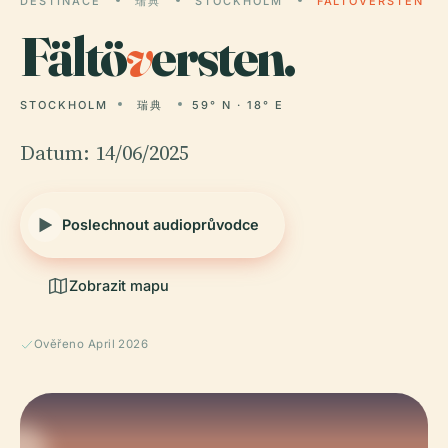
DESTINACE
瑞典
STOCKHOLM
FÄLTÖVERSTEN
Fältö
v
ersten.
STOCKHOLM
瑞典
59° N · 18° E
Datum: 14/06/2025
Poslechnout audioprůvodce
Zobrazit mapu
Ověřeno April 2026