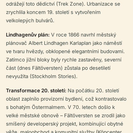
odrážejí toto dědictví (Trek Zone). Urbanizace se
zrychlila koncem 19. století s vytvořením
velkolepých bulvárů.
Lindhagenův plán:
V roce 1866 navrhl městský
plánovač Albert Lindhagen Karlaplan jako náměstí
ve tvaru hvězdy, obklopené elegantními budovami.
Zatímco jižní bloky byly rychle zastavěny, severní
část (dnes Fältöversten) zůstala po desetiletí
nevyužita (Stockholm Stories).
Transformace 20. století:
Na počátku 20. století
oblast zaplnilo provizorní bydlení, což kontrastovalo
s bohatým Östermalmem. V 70. letech došlo k
velké městské obnově – Fältöversten se zrodil jako
smíšený developerský projekt, kombinující obytné
věže, maloobchod a komunitní služby (Köpcenter