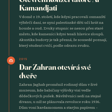
Kamandjati
V domě z 19. století, kde kdysi pracovali osmanští
výběrčí daní, se nyní palestinské děti učí hrát na
housle a oud. Zvuky stupnic se nesou přes staré
město, kde kameníci kdysi tesali hlavice sloupů.
Akustika budovy je tak přesná, že sousedé poznají,
který student cvičí, podle odrazu zvuku.
2015
castle
Dar Zahran otevírá své
dveře
Zahran Jaghab proměnil rodinný dům v živé
muzeum, kde babičiny výšivky visí vedle
dědečkových pušek. Návštěvníci sedí na stejné
divanu, u níž se plánovala revoluce roku 1936.
Dům voní kardamomem a starým papírem –