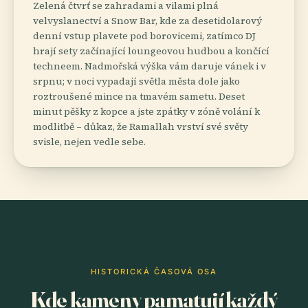
Zelená čtvrť se zahradami a vilami plná
velvyslanectví a Snow Bar, kde za desetidolarový
denní vstup plavete pod borovicemi, zatímco DJ
hrají sety začínající loungeovou hudbou a končící
techneem. Nadmořská výška vám daruje vánek i v
srpnu; v noci vypadají světla města dole jako
roztroušené mince na tmavém sametu. Deset
minut pěšky z kopce a jste zpátky v zóně volání k
modlitbě – důkaz, že Ramallah vrství své světy
svisle, nejen vedle sebe.
HISTORICKÁ ČASOVÁ OSA
Kde kameny pamatují každý