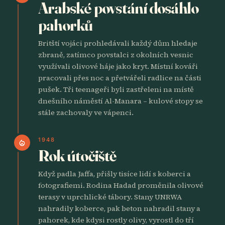
Arabské povstání dosáhlo
pahorků
Britští vojáci prohledávali každý dům hledaje
zbraně, zatímco povstalci z okolních vesnic
využívali olivové háje jako kryt. Místní kováři
pracovali přes noc a přetvářeli radlice na části
pušek. Tři teenageři byli zastřeleni na místě
dnešního náměstí Al-Manara – kulové stopy se
stále zachovaly ve vápenci.
1948
local_fire_department
Rok útočiště
Když padla Jaffa, přišly tisíce lidí s koberci a
fotografiemi. Rodina Hadad proměnila olivové
terasy v uprchlické tábory. Stany UNRWA
nahradily koberce, pak beton nahradil stany a
pahorek, kde kdysi rostly olivy, vyrostl do tří