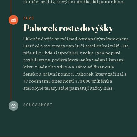
domácí archiv, který se odmítá stát pomníkem.
2023
factory
Pahorek roste do výšky
Skleněné věže se tyčí nad osmanským kamenem.
Staré olivové terasy nyní trčí satelitními talíři. Na
téže ulici, kde si uprchlíci z roku 1948 poprvé
rozbili stany, podává kavárenka vedená ženami
kávu z jednoho zdroje a zároveň financuje
ženskou právní pomoc. Pahorek, který začínal s
47 rodinami, dnes hostí 370 000 příběhů a
starobylé terasy stále pamatují každý hlas.
SOUČASNOST
schedule