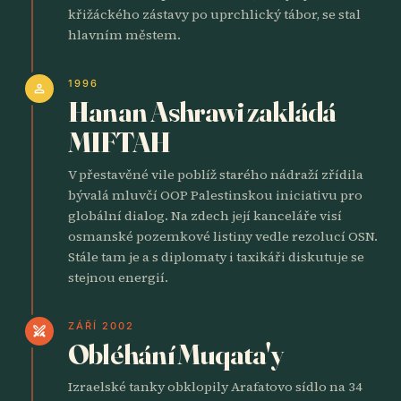
křižáckého zástavy po uprchlický tábor, se stal
hlavním městem.
1996
person
Hanan Ashrawi zakládá
MIFTAH
V přestavěné vile poblíž starého nádraží zřídila
bývalá mluvčí OOP Palestinskou iniciativu pro
globální dialog. Na zdech její kanceláře visí
osmanské pozemkové listiny vedle rezolucí OSN.
Stále tam je a s diplomaty i taxikáři diskutuje se
stejnou energií.
ZÁŘÍ 2002
swords
Obléhání Muqata'y
Izraelské tanky obklopily Arafatovo sídlo na 34