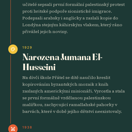
učitelé sepsali první formální palestinský protest
proti britské podpoře sionistické imigrace.
Podepsali arabsky i anglicky a zaslali kopie do
Londýna stejným káhirským vlakem, který ráno
přivážel jejich noviny.
1929
palette
Narozena Jumana El-
Husseini
Na dívčí škole Přátel se dítě naučilo kreslit
kopírováním byzantských mozaik z knih
zaslaných americkými misionáři. Vyrostla a stala
se první formálně vzdělanou palestinskou
malířkou, zachycující ramallahské pahorky v
barvách, které v době jejího dětství neexistovaly.
1938
swords