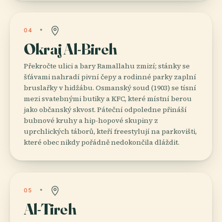
04
Okraj Al-Bireh
Překročte ulici a bary Ramallahu zmizí; stánky se
šťávami nahradí pivní čepy a rodinné parky zaplní
bruslařky v hidžábu. Osmanský soud (1903) se tísní
mezi svatebnými butiky a KFC, které místní berou
jako občanský skvost. Páteční odpoledne přináší
bubnové kruhy a hip-hopové skupiny z
uprchlických táborů, kteří freestylují na parkovišti,
které obec nikdy pořádně nedokončila dláždit.
05
Al-Tireh