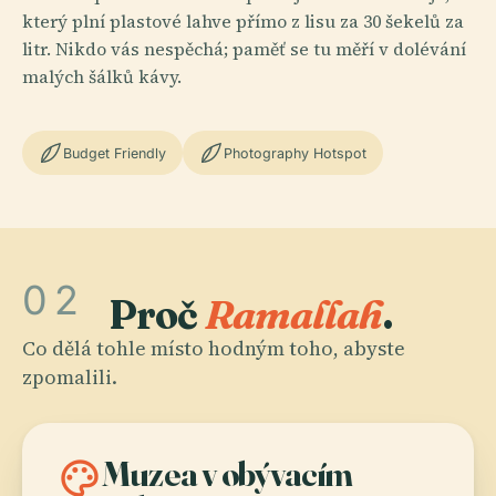
který plní plastové lahve přímo z lisu za 30 šekelů za
litr. Nikdo vás nespěchá; paměť se tu měří v dolévání
malých šálků kávy.
Budget Friendly
Photography Hotspot
02
Proč
Ramallah
.
Co dělá tohle místo hodným toho, abyste
zpomalili.
palette
Muzea v obývacím