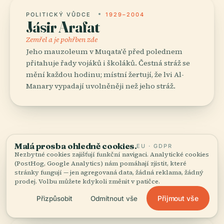
POLITICKÝ VŮDCE
1929–2004
Jásir Arafat
Zemřel a je pohřben zde
Jeho mauzoleum v Muqata'ě před polednem
přitahuje řady vojáků i školáků. Čestná stráž se
mění každou hodinu; místní žertují, že lvi Al-
Manary vypadají uvolněněji než jeho stráž.
Malá prosba ohledně cookies.
EU · GDPR
Nezbytné cookies zajišťují funkční navigaci. Analytické cookies
08
Kde jíst
.
(PostHog, Google Analytics) nám pomáhají zjistit, které
stránky fungují — jen agregovaná data, žádná reklama, žádný
prodej. Volbu můžete kdykoli změnit v patičce.
Kam si na večeři rezervují místní — žádná
turistická menu.
Přijmout vše
Přizpůsobit
Odmítnout vše