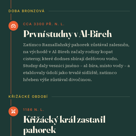
DOBA BRONZOVÁ
CCA 3300 PŘ. N. L.
castle
První studny v Al-Bireh
Zatímco Ramallahský pahorek zůstával zalesněn,
na východě v Al-Bireh začaly rodiny kopat
cisterny, které dodnes sbírají dešťovou vodu.
Studny daly vesnici jméno – al-bíra, místo vody – a
etablovaly údolí jako trvalé sídliště, zatímco
hřeben výše zůstával divočinou.
KŘIŽÁCKÉ OBDOBÍ
1186 N. L.
swords
Křižácký král zastavil
pahorek