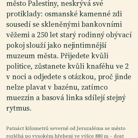
město Palestiny, neskrývá své
protiklady: osmanské kamenné zdi
sousedí se skleněnými bankovními
věžemi a 250 let starý rodinný obývací
pokoj slouží jako nejintimnější
muzeum města. Přijedete kvůli
politice, zůstanete kvůli knaféhu ve 2
v noci a odjedete s otázkou, proč jinde
nelze plavat v bazénu, zatímco
muezzin a basová linka sdílejí stejný
rytmus.
Patnáct kilometrů severně od Jeruzaléma se město
rozléhá po vysokém hřebeni ve výšce 880 m – dost