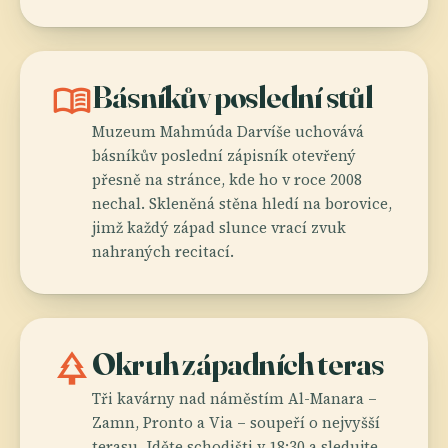
menu_book
Básníkův poslední stůl
Muzeum Mahmúda Darvíše uchovává
básníkův poslední zápisník otevřený
přesně na stránce, kde ho v roce 2008
nechal. Skleněná stěna hledí na borovice,
jimž každý západ slunce vrací zvuk
nahraných recitací.
park
Okruh západních teras
Tři kavárny nad náměstím Al-Manara –
Zamn, Pronto a Via – soupeří o nejvyšší
terasu. Jděte schodišti v 18:30 a sledujte,