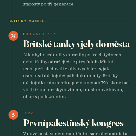
starosty po tři generace.
BRITSKÝ MANDÁT
PROSINEC 1917
swords
Britské tanky vjely do města
Allenbyho jednotky dorazily po třech týdnech
dělostřelby odrážející se přes údolí. Místní
teenageři sledovali z olivových teras, jak
osmanští důstojníci pálí dokumenty. Britský
důstojník si do deníku poznamenal: 'Křesťané nás
vítali francouzským vínem, muslimové kávou,
obojí s podezřením.'
1922
gavel
První palestinský kongres
V nově postaveném radničním sále obchodníci a