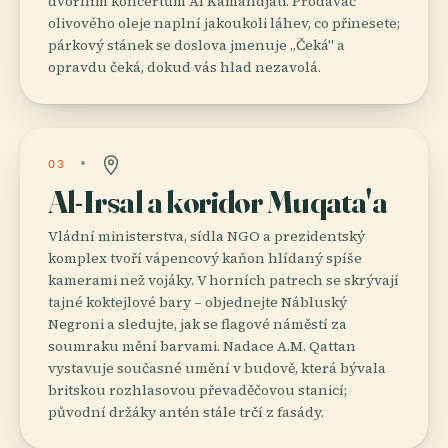
dvorním koncertům Al Kamandjati. Prodavač
olivového oleje naplní jakoukoli láhev, co přinesete;
párkový stánek se doslova jmenuje „Čeká" a
opravdu čeká, dokud vás hlad nezavolá.
03
Al-Irsal a koridor Muqata'a
Vládní ministerstva, sídla NGO a prezidentský
komplex tvoří vápencový kaňon hlídaný spíše
kamerami než vojáky. V horních patrech se skrývají
tajné koktejlové bary – objednejte Nábluský
Negroni a sledujte, jak se flagové náměstí za
soumraku mění barvami. Nadace A.M. Qattan
vystavuje současné umění v budově, která bývala
britskou rozhlasovou převaděčovou stanicí;
původní držáky antén stále trčí z fasády.