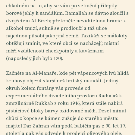
chladném na to, aby se vám po setmění přilepily
borové jehly k sandálům. Ramallah se dávno sloučil s
dvojčetem Al-Bireh; překročte neviditelnou hranici a
alkohol zmizí, sukně se prodlouží a táž ulice
najednou působí jako jiná země. Taxikáři se málokdy
obtěžují zmínit, ve které obci se nacházejí; místní
měří vzdálenosti checkpointy a kavárnami
(naposledy jich bylo 120).
Začněte na Al-Manaře, kde pět vápencových lvů hlídá
kruhový objezd starší než britský mandát. Jediný
okruh kolem fontány vás provede od
experimentálního divadelního prostoru Radia až k
zmrzlinárně Rukkab z roku 1946, která stále nabírá
pistáciové bloky barvy oxidované mědi. Deset minut
chůzí z kopce se kámen zužuje do starého města:
majitel Dar Zahran vám podá babičin pas z 90. let 19.
století a pak vás odvede k prodejci olivového oleje,