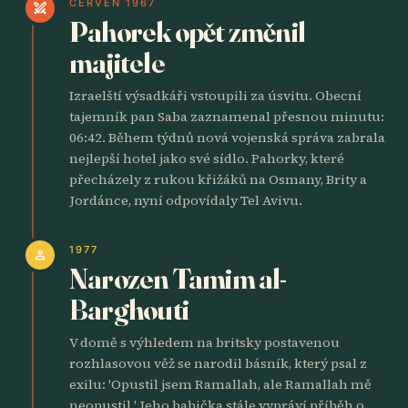
ČERVEN 1967
swords
Pahorek opět změnil
majitele
Izraelští výsadkáři vstoupili za úsvitu. Obecní
tajemník pan Saba zaznamenal přesnou minutu:
06:42. Během týdnů nová vojenská správa zabrala
nejlepší hotel jako své sídlo. Pahorky, které
přecházely z rukou křižáků na Osmany, Brity a
Jordánce, nyní odpovídaly Tel Avivu.
1977
person
Narozen Tamim al-
Barghouti
V domě s výhledem na britsky postavenou
rozhlasovou věž se narodil básník, který psal z
exilu: 'Opustil jsem Ramallah, ale Ramallah mě
neopustil.' Jeho babička stále vypráví příběh o