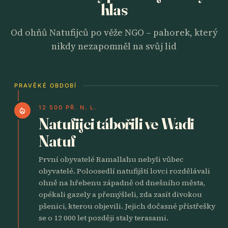
hlas
Od ohňů Natufijců po věže NGO – pahorek, který
nikdy nezapomněl na svůj lid
PRAVĚKÉ OBDOBÍ
12 500 PŘ. N. L.
local_fire_department
Natufijci tábořili ve Wadi
Natuf
První obyvatelé Ramallahu nebyli vůbec
obyvatelé. Poloosedlí natufijští lovci rozdělávali
ohně na hřebenu západně od dnešního města,
opékali gazely a přemýšleli, zda zasít divokou
pšenici, kterou objevili. Jejich dočasné přístřešky
se o 12 000 let později staly terasami.