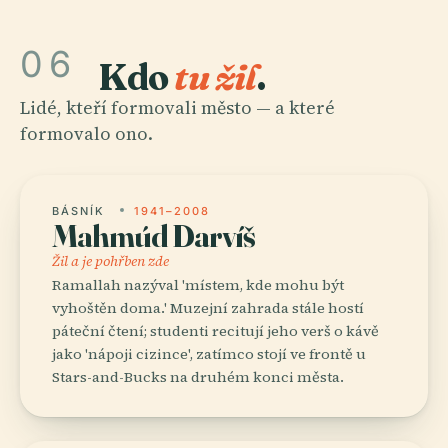
06
Kdo
tu žil
.
Lidé, kteří formovali město — a které
formovalo ono.
BÁSNÍK
1941–2008
Mahmúd Darvíš
Žil a je pohřben zde
Ramallah nazýval 'místem, kde mohu být
vyhoštěn doma.' Muzejní zahrada stále hostí
páteční čtení; studenti recitují jeho verš o kávě
jako 'nápoji cizince', zatímco stojí ve frontě u
Stars-and-Bucks na druhém konci města.