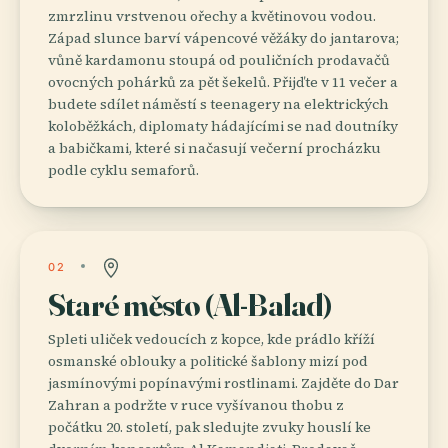
zmrzlinu vrstvenou ořechy a květinovou vodou.
Západ slunce barví vápencové věžáky do jantarova;
vůně kardamonu stoupá od pouličních prodavačů
ovocných pohárků za pět šekelů. Přijďte v 11 večer a
budete sdílet náměstí s teenagery na elektrických
koloběžkách, diplomaty hádajícími se nad doutníky
a babičkami, které si načasují večerní procházku
podle cyklu semaforů.
02
Staré město (Al-Balad)
Spleti uliček vedoucích z kopce, kde prádlo kříží
osmanské oblouky a politické šablony mizí pod
jasmínovými popínavými rostlinami. Zajděte do Dar
Zahran a podržte v ruce vyšívanou thobu z
počátku 20. století, pak sledujte zvuky houslí ke