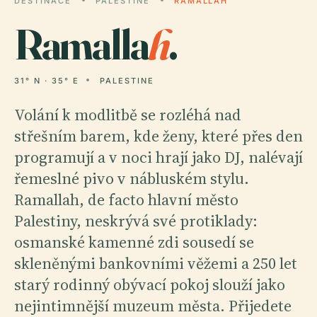
DESTINACE
PALESTINE
RAMALLAH
Ramalla
h
.
31° N · 35° E
PALESTINE
Volání k modlitbě se rozléhá nad
střešním barem, kde ženy, které přes den
programují a v noci hrají jako DJ, nalévají
řemeslné pivo v nábluském stylu.
Ramallah, de facto hlavní město
Palestiny, neskrývá své protiklady:
osmanské kamenné zdi sousedí se
skleněnými bankovními věžemi a 250 let
starý rodinný obývací pokoj slouží jako
nejintimnější muzeum města. Přijedete