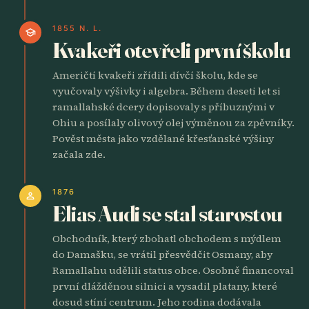
1855 N. L.
school
Kvakeři otevřeli první školu
Američtí kvakeři zřídili dívčí školu, kde se
vyučovaly výšivky i algebra. Během deseti let si
ramallahské dcery dopisovaly s příbuznými v
Ohiu a posílaly olivový olej výměnou za zpěvníky.
Pověst města jako vzdělané křesťanské výšiny
začala zde.
1876
person
Elias Audi se stal starostou
Obchodník, který zbohatl obchodem s mýdlem
do Damašku, se vrátil přesvědčit Osmany, aby
Ramallahu udělili status obce. Osobně financoval
první dlážděnou silnici a vysadil platany, které
dosud stíní centrum. Jeho rodina dodávala