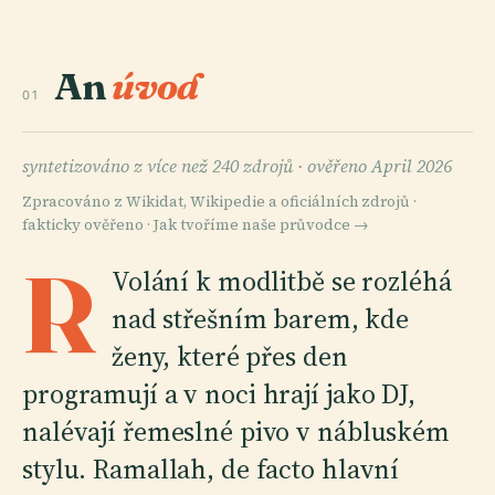
An
úvod
01
syntetizováno z více než 240 zdrojů ·
ověřeno April 2026
Zpracováno z Wikidat, Wikipedie a oficiálních zdrojů ·
fakticky ověřeno ·
Jak tvoříme naše průvodce →
R
Volání k modlitbě se rozléhá
nad střešním barem, kde
ženy, které přes den
programují a v noci hrají jako DJ,
nalévají řemeslné pivo v nábluském
stylu. Ramallah, de facto hlavní