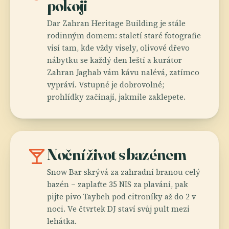
pokoji
Dar Zahran Heritage Building je stále
rodinným domem: staletí staré fotografie
visí tam, kde vždy visely, olivové dřevo
nábytku se každý den leští a kurátor
Zahran Jaghab vám kávu nalévá, zatímco
vypráví. Vstupné je dobrovolné;
prohlídky začínají, jakmile zaklepete.
local_bar
Noční život s bazénem
Snow Bar skrývá za zahradní branou celý
bazén – zaplaťte 35 NIS za plavání, pak
pijte pivo Taybeh pod citroníky až do 2 v
noci. Ve čtvrtek DJ staví svůj pult mezi
lehátka.