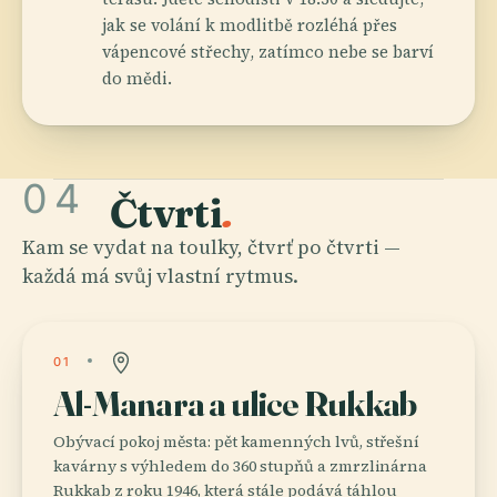
jak se volání k modlitbě rozléhá přes
vápencové střechy, zatímco nebe se barví
do mědi.
04
Čtvrti
.
Kam se vydat na toulky, čtvrť po čtvrti —
každá má svůj vlastní rytmus.
01
Al-Manara a ulice Rukkab
Obývací pokoj města: pět kamenných lvů, střešní
kavárny s výhledem do 360 stupňů a zmrzlinárna
Rukkab z roku 1946, která stále podává táhlou