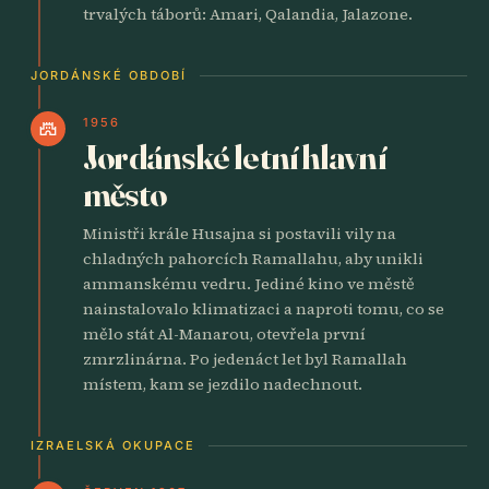
trvalých táborů: Amari, Qalandia, Jalazone.
JORDÁNSKÉ OBDOBÍ
1956
castle
Jordánské letní hlavní
město
Ministři krále Husajna si postavili vily na
chladných pahorcích Ramallahu, aby unikli
ammanskému vedru. Jediné kino ve městě
nainstalovalo klimatizaci a naproti tomu, co se
mělo stát Al-Manarou, otevřela první
zmrzlinárna. Po jedenáct let byl Ramallah
místem, kam se jezdilo nadechnout.
IZRAELSKÁ OKUPACE