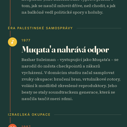
tom, jak se naučil mluvit dříve, než chodit, a jak
na balkóně vedl politické spory s holuby.
ÉRA PALESTINSKÉ SAMOSPRÁVY
1977
music_note
Muqata'a nahrává odpor
Bashar Suleiman – vystupující jako Muqata'a – se
narodil do města checkpointů a zákazů
vycházení. V domácím studiu začal samplovat
zvuky okupace: bzučení bran, vrtulníkové rotory,
volání k modlitbě zkreslené reproduktory. Jeho
beaty se staly soundtrackem generace, která se
naučila tančit mezi zdmi.
IZRAELSKÁ OKUPACE
1987