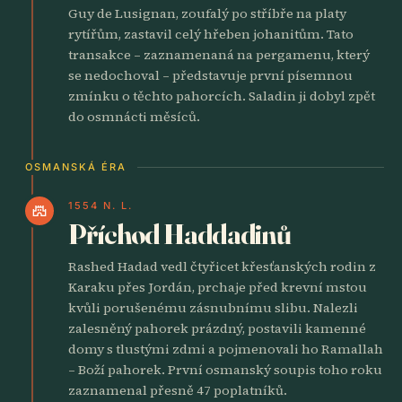
Guy de Lusignan, zoufalý po stříbře na platy
rytířům, zastavil celý hřeben johanitům. Tato
transakce – zaznamenaná na pergamenu, který
se nedochoval – představuje první písemnou
zmínku o těchto pahorcích. Saladin ji dobyl zpět
do osmnácti měsíců.
OSMANSKÁ ÉRA
1554 N. L.
castle
Příchod Haddadinů
Rashed Hadad vedl čtyřicet křesťanských rodin z
Karaku přes Jordán, prchaje před krevní mstou
kvůli porušenému zásnubnímu slibu. Nalezli
zalesněný pahorek prázdný, postavili kamenné
domy s tlustými zdmi a pojmenovali ho Ramallah
– Boží pahorek. První osmanský soupis toho roku
zaznamenal přesně 47 poplatníků.