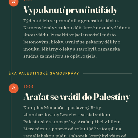
swords
Vypuknutí první intifády
Týdenní trh se proměnil v generální stávku.
Kameny létaly z rukou dětí, které neznaly žádnou
jinou vládu. Izraelští vojáci uzavřeli město
betonovými bloky. Uvnitř se pekárny dělily o
mouku, lékárny o léky a starobylá osmanská
studna za mešitou se opět rozjela.
ÉRA PALESTINSKÉ SAMOSPRÁVY
1994
gavel
Arafat se vrátil do Palestiny
Komplex Muqata'a – postavený Brity,
zbombardovaný Izraelci – se stal sídlem
Palestinské samosprávy. Arafat přijel v bílém
Mercedesu a poprvé od roku 1967 vstoupil na
ramallahskou půdu. Pahorek, který byl vším od