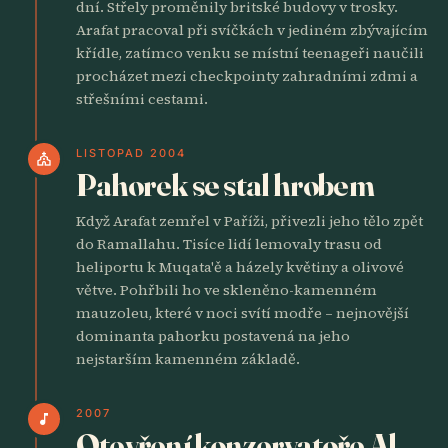
dní. Střely proměnily britské budovy v trosky.
Arafat pracoval při svíčkách v jediném zbývajícím
křídle, zatímco venku se místní teenageři naučili
procházet mezi checkpointy zahradními zdmi a
střešními cestami.
LISTOPAD 2004
church
Pahorek se stal hrobem
Když Arafat zemřel v Paříži, přivezli jeho tělo zpět
do Ramallahu. Tisíce lidí lemovaly trasu od
heliportu k Muqata'ě a házely květiny a olivové
větve. Pohřbili ho ve skleněno-kamenném
mauzoleu, které v noci svítí modře – nejnovější
dominanta pahorku postavená na jeho
nejstarším kamenném základě.
2007
music_note
Otevření konzervatoře Al