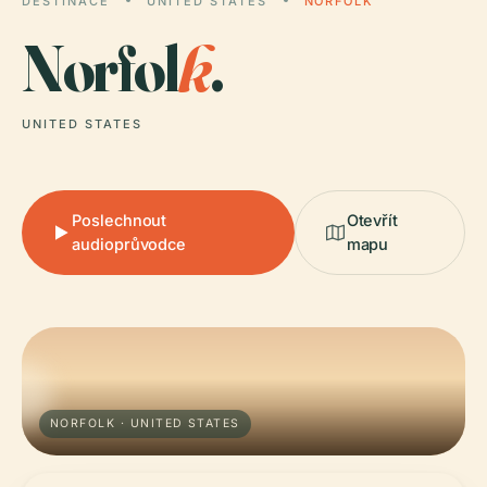
DESTINACE
UNITED STATES
NORFOLK
Norfol
k
.
UNITED STATES
Poslechnout
Otevřít
audioprůvodce
mapu
NORFOLK · UNITED STATES