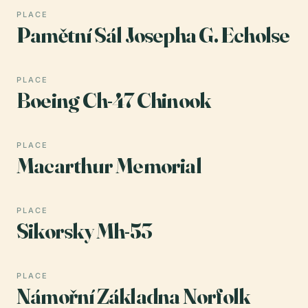
PLACE
Pamětní Sál Josepha G. Echolse
PLACE
Boeing Ch-47 Chinook
PLACE
Macarthur Memorial
PLACE
Sikorsky Mh-53
PLACE
Námořní Základna Norfolk