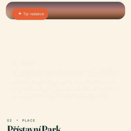
Tip redakce
01 · PLACE
Chryslerovo Muzeum Umění
Muzeum umění Chrysler, které se nachází v srdci
Norfolku ve Virginii, je oslavovanou institucí, která
propojuje 5 000 let globálního uměleckého díla.
02
PLACE
Přístavní Park