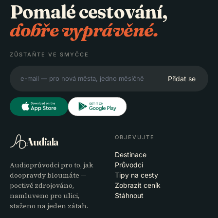
Pomalé cestování,
dobře vyprávěné.
ZŮSTAŇTE VE SMYČCE
Přidat se
OBJEVUJTE
Audiala
Destinace
Audioprůvodci pro to, jak
Průvodci
doopravdy bloumáte —
Tipy na cesty
poctivě zdrojováno,
Zobrazit ceník
namluveno pro ulici,
Stáhnout
staženo na jeden zátah.