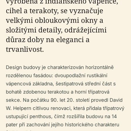
vyrobená z indianského vápence,
cihel a terakoty, se vyznačuje
velkými obloukovými okny a
složitými detaily, odrážejícími
důraz doby na eleganci a
trvanlivost.
Design budovy je charakterizován horizontálně
rozdělenou fasádou: dvoupodlažní rustikální
vápencová základna, šestipatrová střední část s
bohatě zdobenou terakotou a horní třípatrová
sekce. Na počátku 90. let 20. století provedl David
W. Helpern citlivou renovaci, která přidala třípatrový
ustupující penthous, čímž rozšířila budovu na 14
pater při zachování jejího historického charakteru