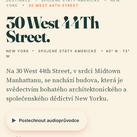
DESTINACE
SPOJENÉ STÁTY AMERICKÉ
NEW
YORK
30 WEST 44TH STREET
30
West 44Th
Street.
NEW YORK
SPOJENÉ STÁTY AMERICKÉ
40° N · 73°
W
Na 30 West 44th Street, v srdci Midtown
Manhattanu, se nachází budova, která je
svědectvím bohatého architektonického a
společenského dědictví New Yorku.
Poslechnout audioprůvodce