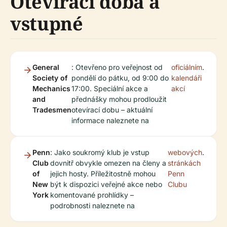
Otevírací doba a
vstupné
General
: Otevřeno pro veřejnost od
oficiálním
.
Society of
pondělí do pátku, od 9:00 do
kalendáři
Mechanics
17:00. Speciální akce a
akcí
and
přednášky mohou prodloužit
Tradesmen
otevírací dobu – aktuální
informace naleznete na
Penn
: Jako soukromý klub je vstup
webových
.
Club
dovnitř obvykle omezen na členy a
stránkách
of
jejich hosty. Příležitostně mohou
Penn
New
být k dispozici veřejné akce nebo
Clubu
York
komentované prohlídky –
podrobnosti naleznete na