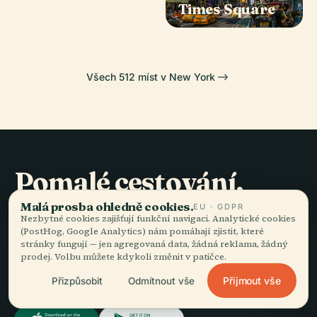
Square Garden
Times Square
Všech 512 míst v New York
Pomalé cestování,
dobře vyprávěné.
Malá prosba ohledně cookies.
EU · GDPR
Nezbytné cookies zajišťují funkční navigaci. Analytické cookies
(PostHog, Google Analytics) nám pomáhají zjistit, které
stránky fungují — jen agregovaná data, žádná reklama, žádný
ZŮSTAŇTE VE SMYČCE
prodej. Volbu můžete kdykoli změnit v patičce.
Přidat se
Přijmout vše
Přizpůsobit
Odmítnout vše