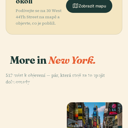
okolí
Zobrazit mapu
Podívejte se na 30 West
44Th Street na mapě a
objevte, co je poblíž.
More in
New York.
PLACE
PLACE
512 míst k objevení — pár, která stojí za to spojit
Muzeum
Americké
dohromady.
Moderního
Přírodovědné
Umění
Muzeum
PLACE
Madison
PLACE