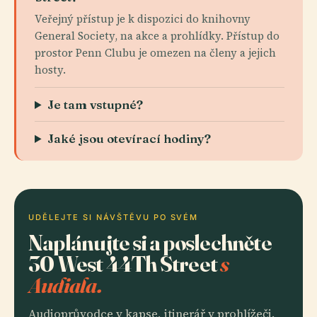
Veřejný přístup je k dispozici do knihovny
General Society, na akce a prohlídky. Přístup do
prostor Penn Clubu je omezen na členy a jejich
hosty.
Je tam vstupné?
Jaké jsou otevírací hodiny?
UDĚLEJTE SI NÁVŠTĚVU PO SVÉM
Naplánujte si a poslechněte
30 West 44Th Street
s
Audiala.
Audioprůvodce v kapse, itinerář v prohlížeči.