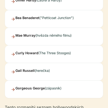
Oliver Hardy
(Laurel a Hardy)
Bea Benaderet
("Petticoat Junction")
Mae Murray
(hvězda němého filmu)
Curly Howard
(The Three Stooges)
Gail Russell
(herečka)
Gorgeous George
(zápasník)
Tento rozmanitý seznam hollywoodských