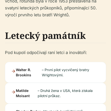
vchod, rotunda byla v roce 1953 přestavěna na
svatyni leteckých průkopníků, připomínající 50.
výročí prvního letu bratří Wrightů.
Letecký památník
Pod kupolí odpočívají raní letci a inovátoři:
Walter R.
– První pilot vycvičený bratry
Brookins
Wrightovými.
Matilde
– Druhá žena v USA, která získala
Moisant
pilotní průkaz.