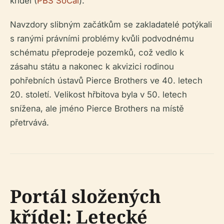
křídel (
PBS SoCal
).
Navzdory slibným začátkům se zakladatelé potýkali
s ranými právními problémy kvůli podvodnému
schématu přeprodeje pozemků, což vedlo k
zásahu státu a nakonec k akvizici rodinou
pohřebních ústavů Pierce Brothers ve 40. letech
20. století. Velikost hřbitova byla v 50. letech
snížena, ale jméno Pierce Brothers na místě
přetrvává.
Portál složených
křídel: Letecké