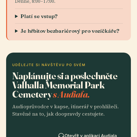
Denně, 8:00–17:00.
Platí se vstup?
Je hřbitov bezbariérový pro vozíčkáře?
UDĚLEJTE SI NÁVŠTĚVU PO SVÉM
Naplánujte si a poslechněte
Valhalla Memorial Park
Cemetery
s Audiala.
Audioprůvodce v kapse, itinerář v prohlížeči.
Stavěné na to, jak doopravdy cestujete.
Otevřít v aplikaci Audiala