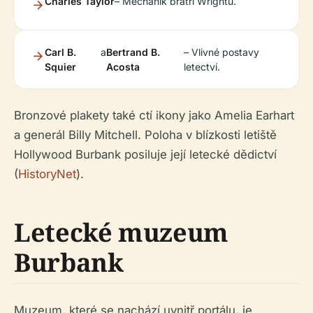
Charles Taylor
– Mechanik bratří Wrightů.
Carl B.
a
Bertrand B.
– Vlivné postavy
Squier
Acosta
letectví.
Bronzové plakety také ctí ikony jako Amelia Earhart
a generál Billy Mitchell. Poloha v blízkosti letiště
Hollywood Burbank posiluje její letecké dědictví
(
HistoryNet
).
Letecké muzeum
Burbank
Muzeum, které se nachází uvnitř portálu, je