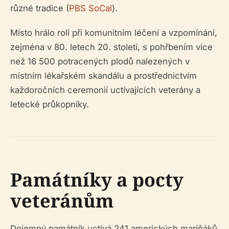
různé tradice (
PBS SoCal
).
Místo hrálo roli při komunitním léčení a vzpomínání,
zejména v 80. letech 20. století, s pohřbením více
než 16 500 potracených plodů nalezených v
místním lékařském skandálu a prostřednictvím
každoročních ceremonií uctívajících veterány a
letecké průkopníky.
Památníky a pocty
veteránům
Dojemný památník uctívá 241 amerických mariňáků