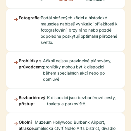
Fotografie:
Portál složených křídel a historické
mausolea nabízejí vynikající příležitosti k
fotografování; brzy ráno nebo pozdě
odpoledne poskytují optimální přirozené
světlo.
Prohlídky s
Ačkoli nejsou pravidelně plánovány,
průvodcem:
prohlídky mohou být k dispozici
během speciálních akcí nebo po
domluvě.
Bezbariérový
K dispozici jsou bezbariérové cesty,
přístup:
toalety a parkoviště.
Okolní
Muzeum Hollywood Burbank Airport,
atrakce:
umělecká čtvrť NoHo Arts District, divadlo