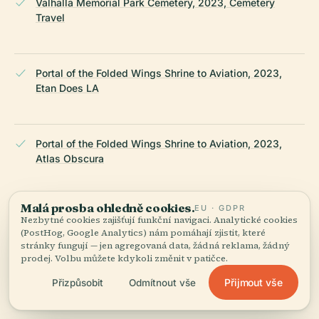
Valhalla Memorial Park Cemetery, 2023, Cemetery
Travel
Portal of the Folded Wings Shrine to Aviation, 2023,
Etan Does LA
Portal of the Folded Wings Shrine to Aviation, 2023,
Atlas Obscura
Malá prosba ohledně cookies.
EU · GDPR
Burials at Valhalla Memorial Park Cemetery, 2023,
Nezbytné cookies zajišťují funkční navigaci. Analytické cookies
Wikipedia
(PostHog, Google Analytics) nám pomáhají zjistit, které
stránky fungují — jen agregovaná data, žádná reklama, žádný
prodej. Volbu můžete kdykoli změnit v patičce.
Přijmout vše
Přizpůsobit
Odmítnout vše
Wikipedia — Valhalla Memorial Park Cemetery