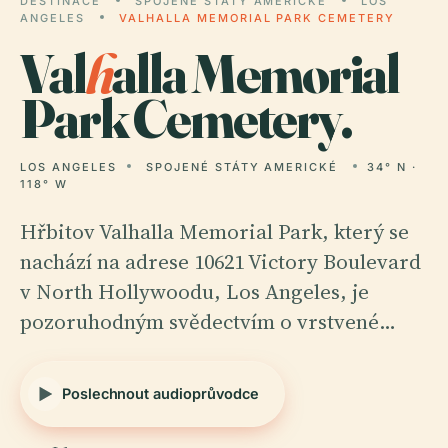
DESTINACE
SPOJENÉ STÁTY AMERICKÉ
LOS
ANGELES
VALHALLA MEMORIAL PARK CEMETERY
Val
h
alla Memorial
Park Cemetery.
LOS ANGELES
SPOJENÉ STÁTY AMERICKÉ
34° N ·
118° W
Hřbitov Valhalla Memorial Park, který se
nachází na adrese 10621 Victory Boulevard
v North Hollywoodu, Los Angeles, je
pozoruhodným svědectvím o vrstvené…
Poslechnout audioprůvodce