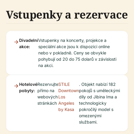
Vstupenky a rezervace
Divadelní
Vstupenky na koncerty, projekce a
akce:
speciální akce jsou k dispozici online
nebo v pokladně. Ceny se obvykle
pohybují od 20 do 75 dolarů v závislosti
na akci.
Hotelové
Rezervujte
STILE
. Objekt nabízí 182
pobyty:
přímo na
Downtown
pokojů s uměleckými
webových
Los
díly od Jibina Ima a
stránkách
Angeles
technologicky
by Kasa
pokročilý model s
omezenými
službami.