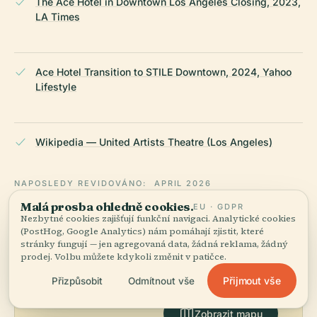
The Ace Hotel in Downtown Los Angeles Closing, 2023,
LA Times
Ace Hotel Transition to STILE Downtown, 2024, Yahoo
Lifestyle
Wikipedia — United Artists Theatre (Los Angeles)
NAPOSLEDY REVIDOVÁNO:
APRIL 2026
Zpracováno z Wikidat, Wikipedie a oficiálních zdrojů ·
Malá prosba ohledně cookies.
EU · GDPR
fakticky ověřeno ·
Jak tvoříme naše průvodce →
Nezbytné cookies zajišťují funkční navigaci. Analytické cookies
(PostHog, Google Analytics) nám pomáhají zjistit, které
stránky fungují — jen agregovaná data, žádná reklama, žádný
prodej. Volbu můžete kdykoli změnit v patičce.
Prozkoumejte
Přijmout vše
Přizpůsobit
Odmítnout vše
okolí
Zobrazit mapu