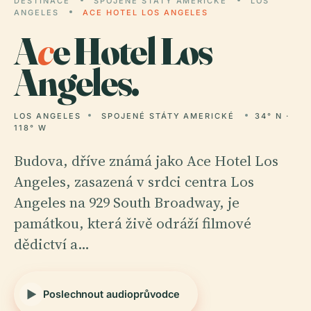
DESTINACE
SPOJENÉ STÁTY AMERICKÉ
LOS
ANGELES
ACE HOTEL LOS ANGELES
A
c
e Hotel Los
Angeles.
LOS ANGELES
SPOJENÉ STÁTY AMERICKÉ
34° N ·
118° W
Budova, dříve známá jako Ace Hotel Los
Angeles, zasazená v srdci centra Los
Angeles na 929 South Broadway, je
památkou, která živě odráží filmové
dědictví a…
Poslechnout audioprůvodce