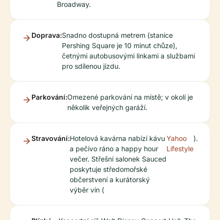
Broadway.
Doprava:
Snadno dostupná metrem (stanice
Pershing Square je 10 minut chůze),
četnými autobusovými linkami a službami
pro sdílenou jízdu.
Parkování:
Omezené parkování na místě; v okolí je
několik veřejných garáží.
Stravování:
Hotelová kavárna nabízí kávu
Yahoo
).
a pečivo ráno a happy hour
Lifestyle
večer. Střešní salonek Sauced
poskytuje středomořské
občerstvení a kurátorský
výběr vín (