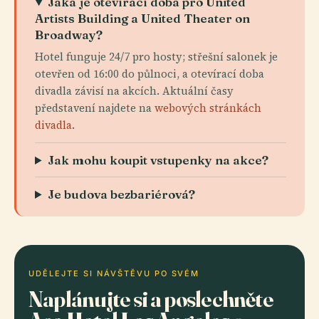
Jaká je otevírací doba pro United
Artists Building a United Theater on
Broadway?
Hotel funguje 24/7 pro hosty; střešní salonek je
otevřen od 16:00 do půlnoci, a otevírací doba
divadla závisí na akcích. Aktuální časy
představení najdete na
webových stránkách
divadla
.
Jak mohu koupit vstupenky na akce?
Je budova bezbariérová?
UDĚLEJTE SI NÁVŠTĚVU PO SVÉM
Naplánujte si a poslechněte