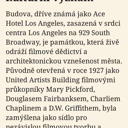
Budova, dříve známá jako Ace
Hotel Los Angeles, zasazená v srdci
centra Los Angeles na 929 South
Broadway, je památkou, která živě
odráží filmové dědictví a
architektonickou vznešenost města.
Původně otevřená v roce 1927 jako
United Artists Building filmovými
průkopníky Mary Pickford,
Douglasem Fairbanksem, Charliem
Chaplinem a D.W. Griffithem, byla
zamýšlena jako sídlo pro
nezávislou filmovou tvorbu a