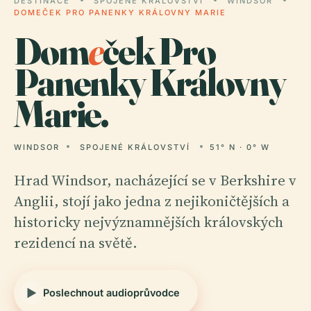
DESTINACE
SPOJENÉ KRÁLOVSTVÍ
WINDSOR
DOMEČEK PRO PANENKY KRÁLOVNY MARIE
Dom
e
ček Pro
Panenky Královny
Marie.
WINDSOR
SPOJENÉ KRÁLOVSTVÍ
51° N · 0° W
Hrad Windsor, nacházející se v Berkshire v
Anglii, stojí jako jedna z nejikoničtějších a
historicky nejvýznamnějších královských
rezidencí na světě.
Poslechnout audioprůvodce