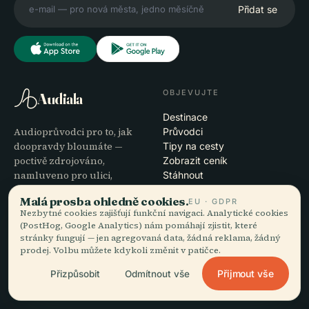
Přidat se
OBJEVUJTE
Audiala
Destinace
Audioprůvodci pro to, jak
Průvodci
doopravdy bloumáte —
Tipy na cesty
poctivě zdrojováno,
Zobrazit ceník
namluveno pro ulici,
Stáhnout
staženo na jeden zátah.
Malá prosba ohledně cookies.
EU · GDPR
Nezbytné cookies zajišťují funkční navigaci. Analytické cookies
SPOLEČNOST
NÁPOVĚDA
(PostHog, Google Analytics) nám pomáhají zjistit, které
stránky fungují — jen agregovaná data, žádná reklama, žádný
O nás
Podpora
prodej. Volbu můžete kdykoli změnit v patičce.
Redakční proces
Řešení potíží s aplikací
Přijmout vše
Přizpůsobit
Odmítnout vše
Poslání
Kontakt
Staňte se partnerem