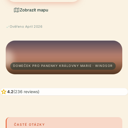
Zobrazit mapu
Ověřeno April 2026
DOMEČEK PRO PANENKY KRÁLOVNY MARIE · WINDSOR
star
4.2
(236 reviews)
ČASTÉ OTÁZKY