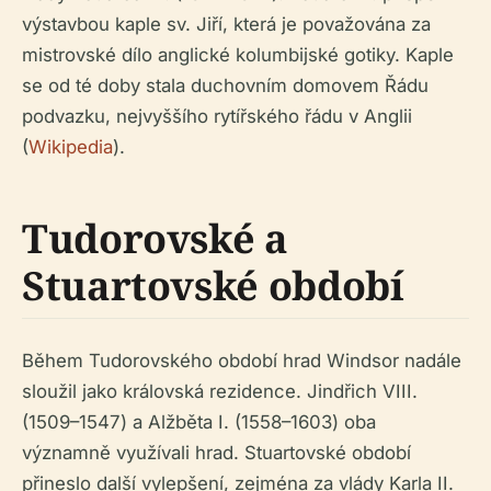
výstavbou kaple sv. Jiří, která je považována za
mistrovské dílo anglické kolumbijské gotiky. Kaple
se od té doby stala duchovním domovem Řádu
podvazku, nejvyššího rytířského řádu v Anglii
(
Wikipedia
).
Tudorovské a
Stuartovské období
Během Tudorovského období hrad Windsor nadále
sloužil jako královská rezidence. Jindřich VIII.
(1509–1547) a Alžběta I. (1558–1603) oba
významně využívali hrad. Stuartovské období
přineslo další vylepšení, zejména za vlády Karla II.