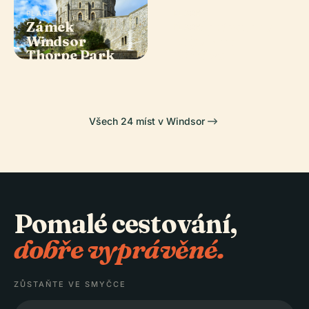
PLACE
PLACE
Zámek
Kaple Svatého
PLACE
Legoland
Windsor
Jiří
PLACE
Thorpe Park
Windsor
Všech 24 míst v Windsor
Pomalé cestování,
dobře vyprávěné.
ZŮSTAŇTE VE SMYČCE