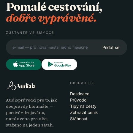
Pomalé cestování,
dobře vyprávěné.
ZŮSTAŇTE VE SMYČCE
Přidat se
OBJEVUJTE
Audiala
Destinace
Audioprůvodci pro to, jak
Průvodci
doopravdy bloumáte —
Tipy na cesty
poctivě zdrojováno,
Zobrazit ceník
namluveno pro ulici,
Stáhnout
staženo na jeden zátah.