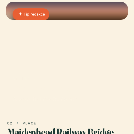
Tip redakce
01 · PLACE
West Wycombe
Jaké jsou Hell-Fire Tea Rooms?
02
PLACE
Maidenhead Railway Bridge