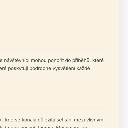
e návštěvníci mohou ponořit do příběhů, které
které poskytují podrobné vysvětlení každé
, kde se konala důležitá setkání mezi vlivnými
příklad popravování Jamese Mossmana za