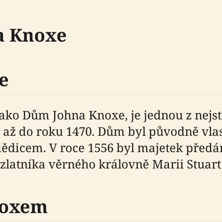
a Knoxe
e
ako Dům Johna Knoxe, je jednou z nejs
jí až do roku 1470. Dům byl původně v
dědicem. V roce 1556 byl majetek předán
latníka věrného královně Marii Stuart 
noxem