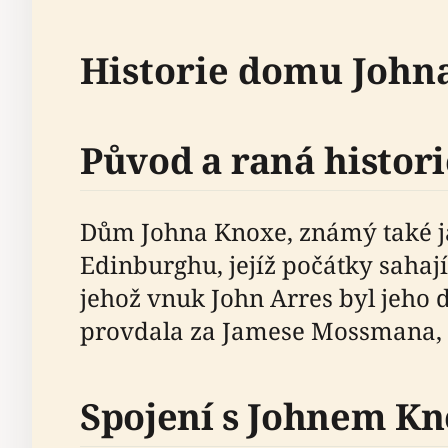
Historie domu John
Původ a raná histori
Dům Johna Knoxe, známý také j
Edinburghu, jejíž počátky saha
jehož vnuk John Arres byl jeho 
provdala za Jamese Mossmana, z
Spojení s Johnem K