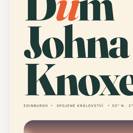
D
ů
m
Johna
Knoxe
EDINBURGH
SPOJENÉ KRÁLOVSTVÍ
55° N · 3