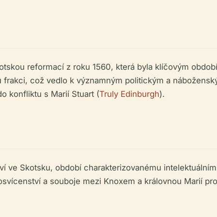
tskou reformací z roku 1560, která byla klíčovým období
ou frakci, což vedlo k významným politickým a nábožensk
o konfliktu s Marií Stuart (
Truly Edinburgh
).
í ve Skotsku, období charakterizovanému intelektuálním
osvícenství a souboje mezi Knoxem a královnou Marií pro