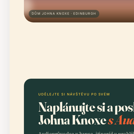
DŮM JOHNA KNOXE · EDINBURGH
UDĚLEJTE SI NÁVŠTĚVU PO SVÉM
Naplánujte si a p
Johna Knoxe
s Aud
Audioprůvodce v kapse, itinerář v prohlíž