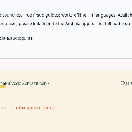
 countries. Free first 5 guides; works offline; 11 languages. Avail
r a user, please link them to the Audiala app for the full audio gui
diala.audioguide
Hl
ace
Průvodci
Zobrazit ceník
RGH
DŮM JOHNA KNOXE