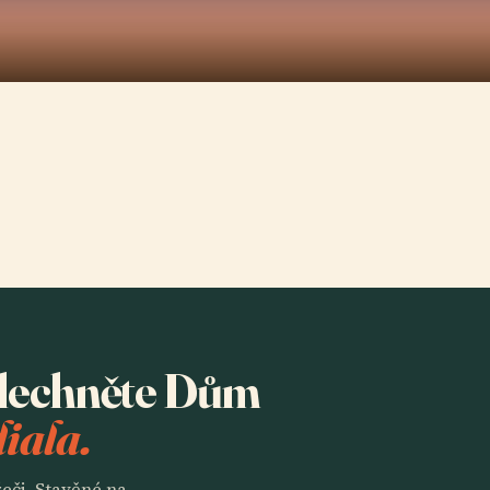
oslechněte Dům
iala.
eči. Stavěné na