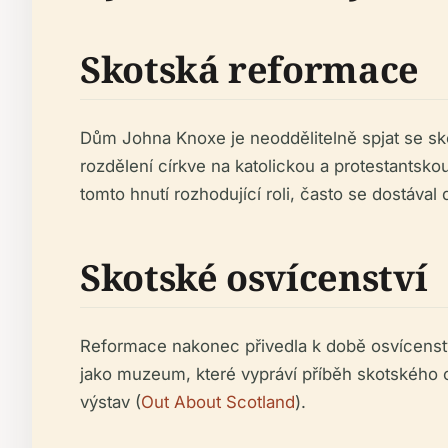
Skotská reformace
Dům Johna Knoxe je neoddělitelně spjat se sko
rozdělení církve na katolickou a protestantsk
tomto hnutí rozhodující roli, často se dostával d
Skotské osvícenství
Reformace nakonec přivedla k době osvícenstv
jako muzeum, které vypráví příběh skotského 
výstav (
Out About Scotland
).