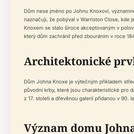
Dům nese jméno po Johnu Knoxovi, významné os
naznačují, že pobýval v Warriston Close, kde j
Knoxem se stalo široce akceptovaným v polov
který dům zachránil před zbouráním v roce 18
Architektonické prv
Dům Johna Knoxe je výtečným příkladem stře
původní krby, které jsou charakteristické pro 
z 17. století a dřevěnou galerií přidanou v 90. le
Význam domu John