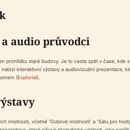
ek
 a audio průvodci
 prohlídku staré budovy. Je to cesta zpět v čase, kde s
 nabízí interaktivní výstavy a audiovizuální prezentace, 
 domem (
Explorial
).
výstavy
 místností, včetně 'Dubové místnosti' a 'Sálu pro hosty'
prezentace, které oživují dramatické události, jako na