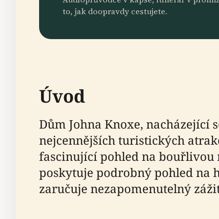
to, jak doopravdy cestujete.
Úvod
Dům Johna Knoxe, nacházející s
nejcennějších turistických atrak
fascinující pohled na bouřlivou
poskytuje podrobný pohled na h
zaručuje nezapomenutelný zážite