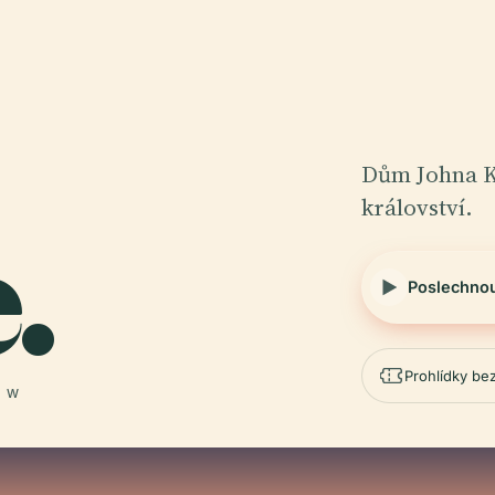
Dům Johna K
království.
.
Poslechno
Prohlídky be
° W