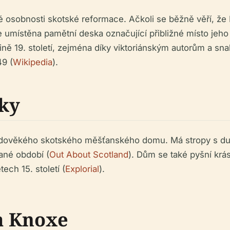
obnosti skotské reformace. Ačkoli se běžně věří, že K
e umístěna pamětní deska označující přibližné místo jeho
ině 19. století, zejména díky viktoriánským autorům a 
49 (
Wikipedia
).
ky
dověkého skotského měšťanského domu. Má stropy s du
dané období (
Out About Scotland
). Dům se také pyšní kr
tech 15. století (
Explorial
).
a Knoxe