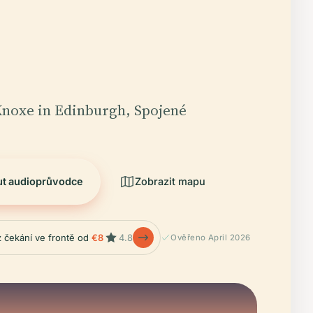
noxe in Edinburgh, Spojené
ut audioprůvodce
Zobrazit mapu
z čekání ve frontě od
€8
4.8
Ověřeno April 2026