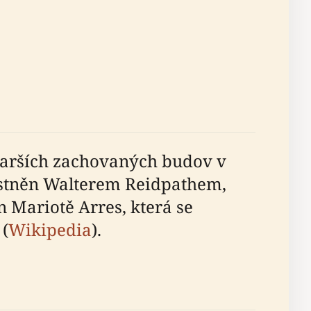
tarších zachovaných budov v
lastněn Walterem Reidpathem,
 Mariotě Arres, která se
(
Wikipedia
).