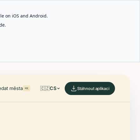
able on iOS and Android.
de.
edat města
🇨🇿
CS
Stáhnout aplikaci
⌘K