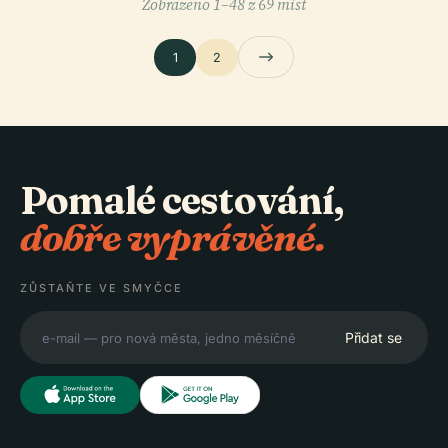
Zobrazeno 1–48 z 69 míst
1
2
Pomalé cestování,
dobře vyprávěné.
ZŮSTAŇTE VE SMYČCE
Přidat se