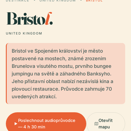
DESTINACE
UNITED KINGDOM
BRISTOL
Bristo
l
.
UNITED KINGDOM
Bristol ve Spojeném království je město
postavené na mostech, známé zrozením
Brunelova visutého mostu, prvního bungee
jumpingu na světě a záhadného Banksyho.
Jeho přístavní oblast nabízí nezávislá kina a
plovoucí restaurace. Průvodce zahrnuje 70
uvedených atrakcí.
Poslechnout audioprůvodce
Otevřít
— 4 h 30 min
mapu