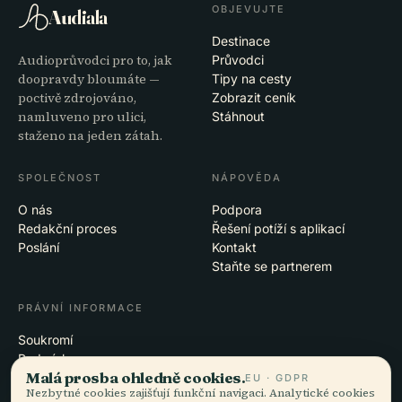
OBJEVUJTE
Audiala
Destinace
Audioprůvodci pro to, jak
Průvodci
doopravdy bloumáte —
Tipy na cesty
poctivě zdrojováno,
Zobrazit ceník
namluveno pro ulici,
Stáhnout
staženo na jeden zátah.
SPOLEČNOST
NÁPOVĚDA
O nás
Podpora
Redakční proces
Řešení potíží s aplikací
Poslání
Kontakt
Staňte se partnerem
PRÁVNÍ INFORMACE
Soukromí
Podmínky
Malá prosba ohledně cookies.
Nastavení cookies
EU · GDPR
Nezbytné cookies zajišťují funkční navigaci. Analytické cookies
Smazat účet