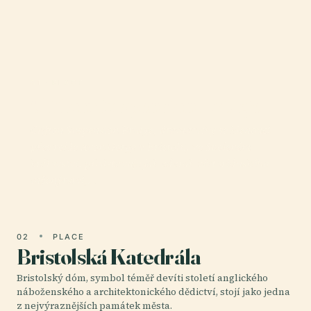
01 · PLACE
Clifton Suspension Bridge
Clifton Suspension Bridge, dramaticky se klenoucí
přes rokle Avon Gorge v Bristolu, ve Spojeném
království, představuje jak zázrak viktoriánského
inženýrství,…
02
PLACE
Bristolská Katedrála
Bristolský dóm, symbol téměř devíti století anglického
náboženského a architektonického dědictví, stojí jako jedna
z nejvýraznějších památek města.